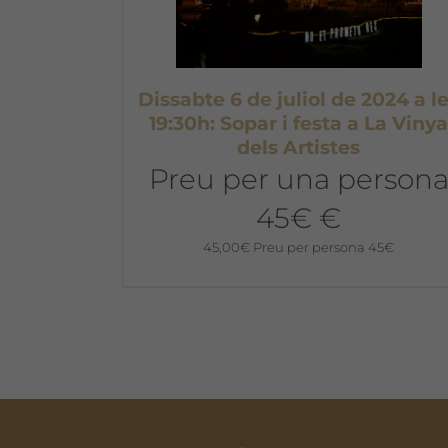
Dissabte 6 de juliol de 2024 a l
19:30h: Sopar i festa a La Viny
dels Artistes
Preu per una person
45€ €
45,00
€
Preu per persona 45€