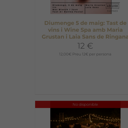
Diumenge 5 de maig: Tast de
vins i Wine Spa amb Maria
Grustan i Laia Sans de Ringan
12 €
12,00
€
Preu 12€ per persona
No disponible