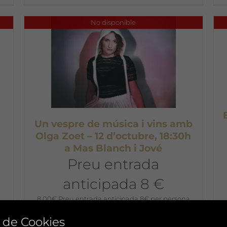
No disponible
Un vespre de música i vins amb
Olga Zoet – 12 d’octubre, 18:30h
a Mas Blanch i Jové
Preu entrada
anticipada 8 €
8,00
€
Preu entrada anticipada 8€ per persona
 de Cookies