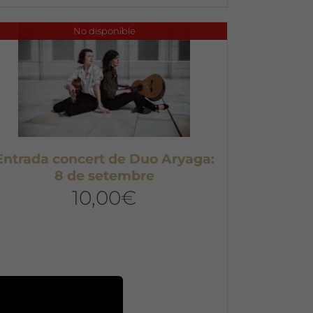
No disponible
Entrada concert de Duo Aryaga:
8 de setembre
10,00
€