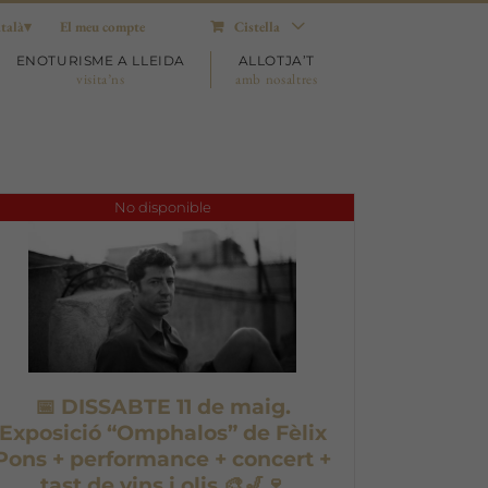
talà
El meu compte
Cistella
ENOTURISME A LLEIDA
ALLOTJA’T
visita’ns
amb nosaltres
No disponible
📅 DISSABTE 11 de maig.
Exposició “Omphalos” de Fèlix
Pons + performance + concert +
tast de vins i olis 🎨🎷🍷