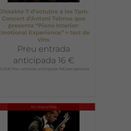
Dissabte 7 d’octubre a les 7pm.
Concert d’Antoni Tolmos que
presenta “Piano Interior:
Emotional Experience” + tast de
vins
Preu entrada
anticipada 16 €
16,00
€
Preu entrada anticipada 16€ per persona
No disponible