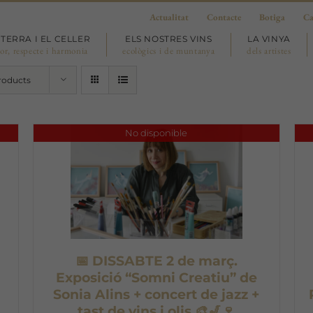
Actualitat
Contacte
Botiga
Ca
 TERRA I EL CELLER
ELS NOSTRES VINS
LA VINYA
or, respecte i harmonia
ecològics i de muntanya
dels artistes
roducts
No disponible
📅 DISSABTE 2 de març.
Exposició “Somni Creatiu” de
Sonia Alins + concert de jazz +
tast de vins i olis 🎨🎷🍷