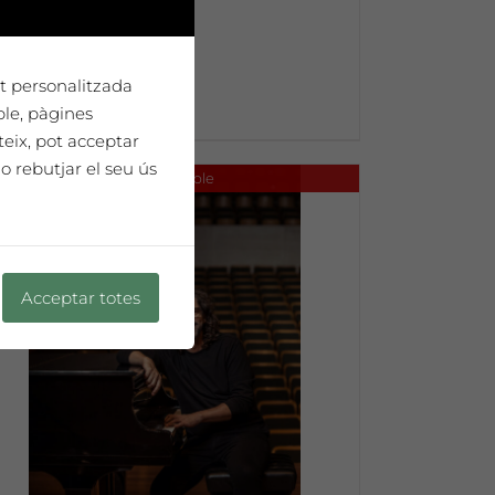
tat personalitzada
ple, pàgines
teix, pot acceptar
o rebutjar el seu ús
No disponible
Acceptar totes