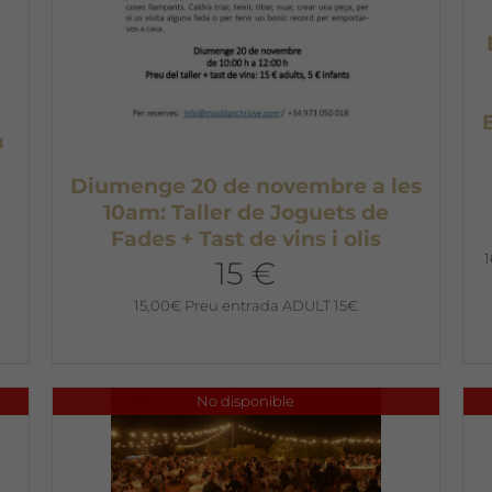
a
Diumenge 20 de novembre a les
10am: Taller de Joguets de
Fades + Tast de vins i olis
15 €
15,00
€
Preu entrada ADULT 15€
No disponible