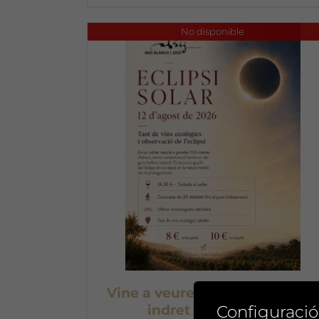
No disponible
Vine a veure l’eclipse des d’un
Configuració
indret excepcional