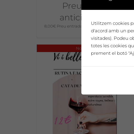
Preu entrada
anticipada 8 €
Utilitzem cookies pr
8,00
€
Preu entrada anticipada 8€ per person
d'acord amb un perf
visitades). Podeu o
totes les cookies qu
No disponible
prement el botó "Aj