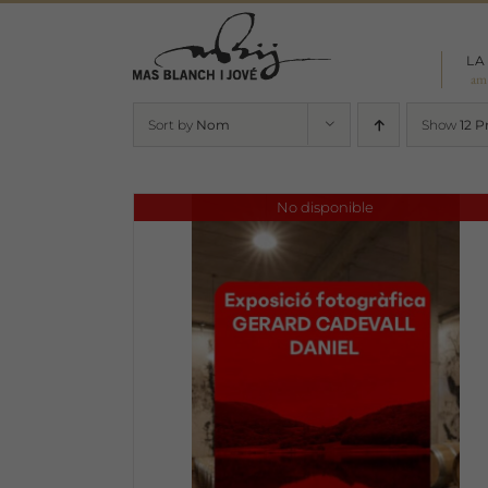
Skip
to
LA
content
am
Sort by
Nom
Show
12 P
No disponible