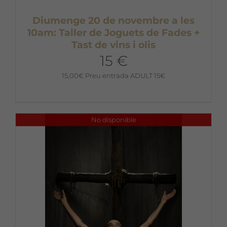
Diumenge 20 de novembre a les
10am: Taller de Joguets de Fades +
Tast de vins i olis
15 €
15,00
€
Preu entrada ADULT 15€
No disponible