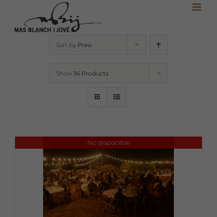
Skip
to
content
Sort by
Preu
Show
36 Products
No disponible