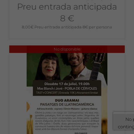
Preu entrada anticipada
8 €
8,00
€
Preu entrada anticipada 8€ per persona
No disponible
No 
contin