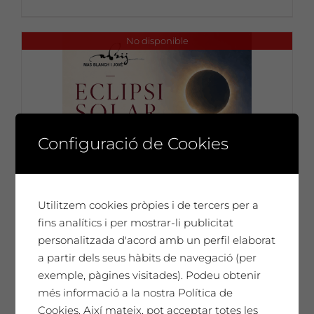
No disponible
Configuració de Cookies
Utilitzem cookies pròpies i de tercers per a
fins analítics i per mostrar-li publicitat
personalitzada d'acord amb un perfil elaborat
a partir dels seus hàbits de navegació (per
exemple, pàgines visitades). Podeu obtenir
més informació a la nostra Política de
Cookies. Així mateix, pot acceptar totes les