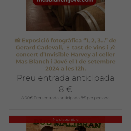
📸 Exposició fotogràfica “1, 2, 3…” de
Gerard Cadevall, 🍷 tast de vins i 🎶
concert d’Invisible Harvey al celler
Mas Blanch i Jové el 1 de setembre
2024 a les 12h.
Preu entrada anticipada
8 €
8,00
€
Preu entrada anticipada 8€ per persona
No disponible