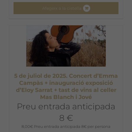
Afegeix a la cistella
5 de juliol de 2025. Concert d’Emma
Campàs + inauguració exposició
d’Eloy Sarrat + tast de vins al celler
Mas Blanch i Jové
Preu entrada anticipada
8 €
8,00
€
Preu entrada anticipada 8€ per persona