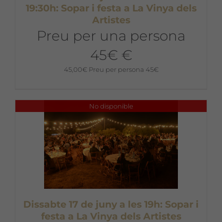
19:30h: Sopar i festa a La Vinya dels
Artistes
Preu per una persona
45€ €
45,00
€
Preu per persona 45€
No disponible
Dissabte 17 de juny a les 19h: Sopar i
festa a La Vinya dels Artistes