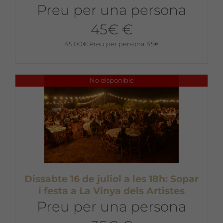
Preu per una persona
45€ €
45,00
€
Preu per persona 45€
No disponible
Dissabte 16 de juliol a les 18h: Sopar
i festa a La Vinya dels Artistes
Preu per una persona