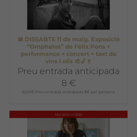
📅 DISSABTE 11 de maig. Exposició
“Omphalos” de Fèlix Pons +
performance + concert + tast de
vins i olis 🎨🎷🍷
Preu entrada anticipada
8 €
8,00
€
Preu entrada anticipada 8€ per persona
No disponible