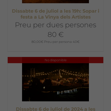
Dissabte 6 de juliol a les 19h: Sopar i
festa a La Vinya dels Artistes
Preu per dues persones
80 €
80,00
€
Preu per persona 40€
No disponible
Dissabte 6 de juliol de 2024 a les