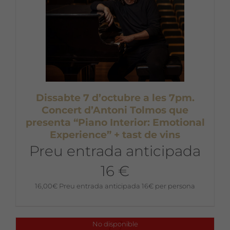
Dissabte 7 d’octubre a les 7pm.
Concert d’Antoni Tolmos que
presenta “Piano Interior: Emotional
Experience” + tast de vins
Preu entrada anticipada
16 €
16,00
€
Preu entrada anticipada 16€ per persona
No disponible