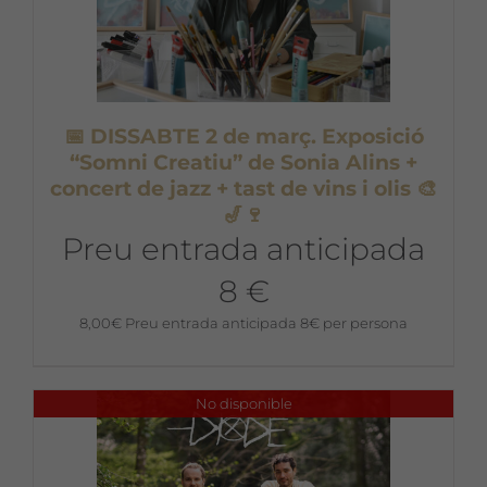
📅 DISSABTE 2 de març. Exposició
“Somni Creatiu” de Sonia Alins +
concert de jazz + tast de vins i olis 🎨
🎷🍷
Preu entrada anticipada
8 €
8,00
€
Preu entrada anticipada 8€ per persona
No disponible