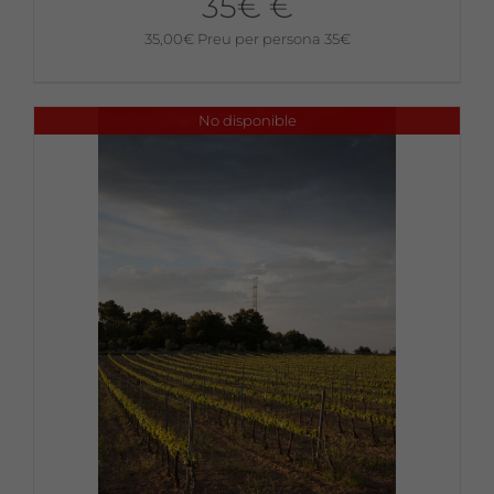
35€ €
35,00
€
Preu per persona 35€
No disponible