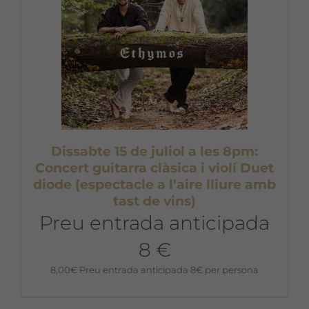
Dissabte 15 de juliol a les 8pm:
Concert guitarra clàsica i violí Duet
diode (espectacle a l’aire lliure amb
tast de vins)
Preu entrada anticipada
8 €
8,00
€
Preu entrada anticipada 8€ per persona