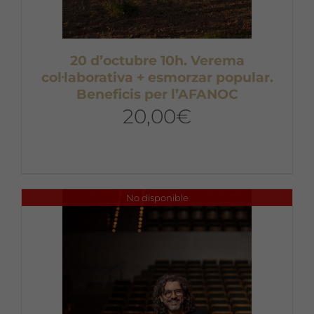
20 d’octubre 10h. Verema
col·laborativa + esmorzar popular.
Beneficis per l’AFANOC
20,00
€
No disponible