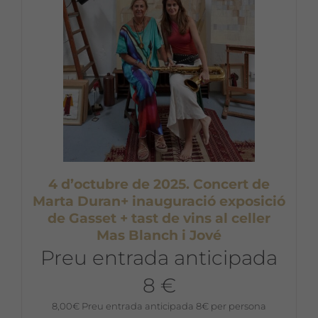
4 d’octubre de 2025. Concert de
Marta Duran+ inauguració exposició
de Gasset + tast de vins al celler
Mas Blanch i Jové
Preu entrada anticipada
8 €
8,00
€
Preu entrada anticipada 8€ per persona