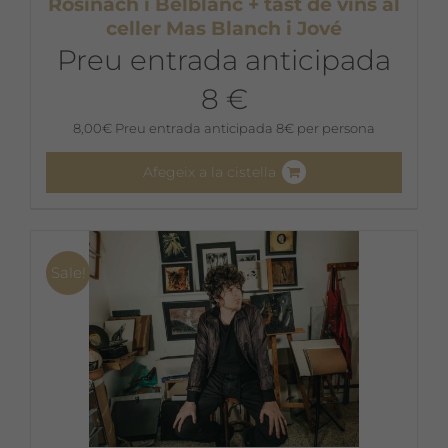
Rosinach i Belblanc + tast de vins al
celler Mas Blanch i Jové
Preu entrada anticipada
8 €
8,00
€
Preu entrada anticipada 8€ per persona
Afegeix a la cistella
Sale!