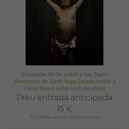
Dissabte 10 de juliol a les 7pm:
Viacrucis de Sant Iago (espectacle a
l’aire lliure amb tast de vins)
Preu entrada anticipada
15 €
15,00
€
Preu entrada 15€ per persona