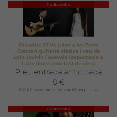
No disponible
Dissabte 27 de juliol a les 7pm:
Concert guitarra clàsica i veu de
Dúo Jovivic / Scevola (espectacle a
l’aire lliure amb tast de vins)
Preu entrada anticipada
8 €
8,00
€
Preu entrada anticipada 8€ per persona
No disponible