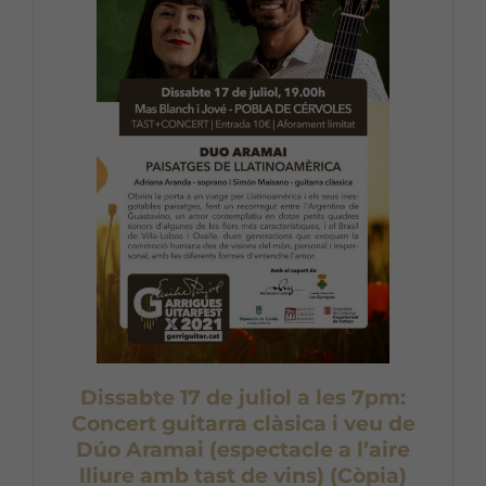
Dissabte 17 de juliol a les 7pm:
Concert guitarra clàsica i veu de
Dúo Aramai (espectacle a l’aire
lliure amb tast de vins) (Còpia)