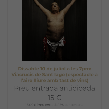
Dissabte 10 de juliol a les 7pm:
Viacrucis de Sant Iago (espectacle a
l’aire lliure amb tast de vins)
Preu entrada anticipada
15 €
15,00
€
Preu entrada 15€ per persona