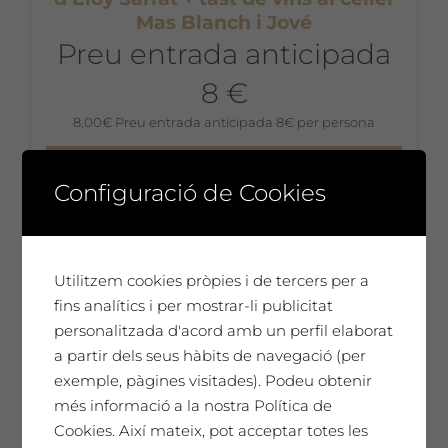
Mas Blanch i Jové
Preu entrada anticipada
8 €
8,00
€
Preu entrada anticipada 8€ per persona
Afegeix a la cistella
Configuració de Cookies
Utilitzem cookies pròpies i de tercers per a
fins analítics i per mostrar-li publicitat
personalitzada d'acord amb un perfil elaborat
a partir dels seus hàbits de navegació (per
exemple, pàgines visitades). Podeu obtenir
més informació a la nostra Política de
Cookies. Així mateix, pot acceptar totes les
8 de novembre de 2025. Concert