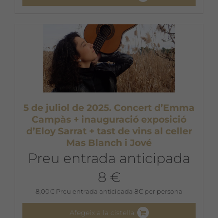
5 de juliol de 2025. Concert d’Emma
Campàs + inauguració exposició
d’Eloy Sarrat + tast de vins al celler
Mas Blanch i Jové
Preu entrada anticipada
8 €
8,00
€
Preu entrada anticipada 8€ per persona
Afegeix a la cistella