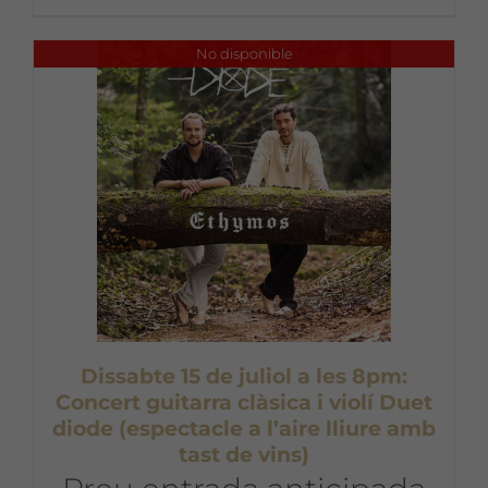
No disponible
Dissabte 15 de juliol a les 8pm:
Concert guitarra clàsica i violí Duet
diode (espectacle a l’aire lliure amb
tast de vins)