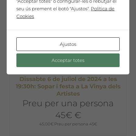
"Acceptar totes" o configurar-les o rebutjar el
seu ús prement el botó "Ajustos".
Política de
Cookies
No disponible
Ajustos
Acceptar totes
Dissabte 6 de juliol de 2024 a les
19:30h: Sopar i festa a La Vinya dels
Artistes
Preu per una persona
45€ €
45,00
€
Preu per persona 45€