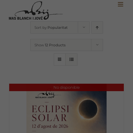
Skip
to
content
Sort by
Popularitat
Show
12 Products
No disponible