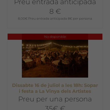
Preu entrada anticipada
8 €
8,00
€
Preu entrada anticipada 8€ per persona
No disponible
Dissabte 16 de juliol a les 18h: Sopar
i festa a La Vinya dels Artistes
Preu per una persona
35€ €