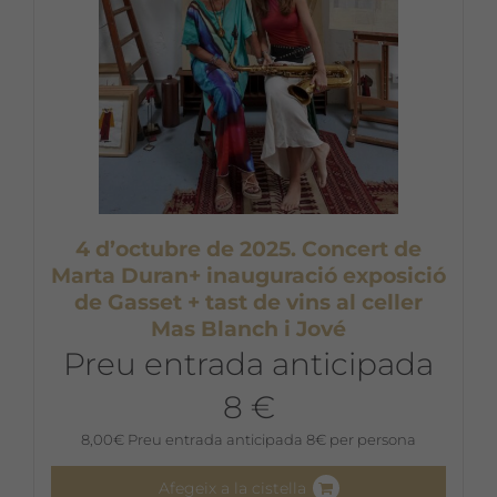
4 d’octubre de 2025. Concert de
Marta Duran+ inauguració exposició
de Gasset + tast de vins al celler
Mas Blanch i Jové
Preu entrada anticipada
8 €
8,00
€
Preu entrada anticipada 8€ per persona
Afegeix a la cistella