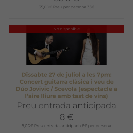
35,00
€
Preu per persona 35€
No disponible
Dissabte 27 de juliol a les 7pm:
Concert guitarra clàsica i veu de
Dúo Jovivic / Scevola (espectacle a
l’aire lliure amb tast de vins)
Preu entrada anticipada
8 €
8,00
€
Preu entrada anticipada 8€ per persona