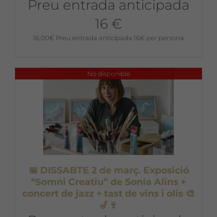
Preu entrada anticipada
16 €
16,00
€
Preu entrada anticipada 16€ per persona
No disponible
📅 DISSABTE 2 de març. Exposició
“Somni Creatiu” de Sonia Alins +
concert de jazz + tast de vins i olis 🎨
🎷🍷