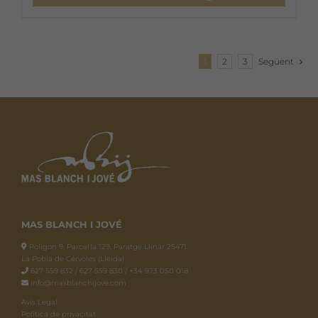
1
2
3
Següent
MAS BLANCH I JOVÉ
Polígon 9, Parcel·la 129, Paratge Llinar 25471.
La Pobla de Cérvoles (Lleida)
627 559 832 / 627 559 830 / +34 973 050 018
info@masblanchijove.com
Avís Legal
Política de privacitat