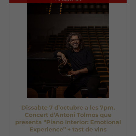
Dissabte 7 d’octubre a les 7pm.
Concert d’Antoni Tolmos que
presenta “Piano Interior: Emotional
Experience” + tast de vins