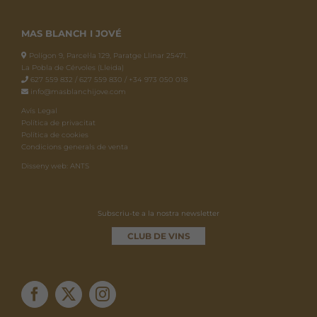
MAS BLANCH I JOVÉ
Polígon 9, Parcel·la 129, Paratge Llinar 25471.
La Pobla de Cérvoles (Lleida)
627 559 832 / 627 559 830 / +34 973 050 018
info@masblanchijove.com
Avís Legal
Política de privacitat
Política de cookies
Condicions generals de venta
Disseny web: ANTS
Subscriu-te a la nostra newsletter
CLUB DE VINS