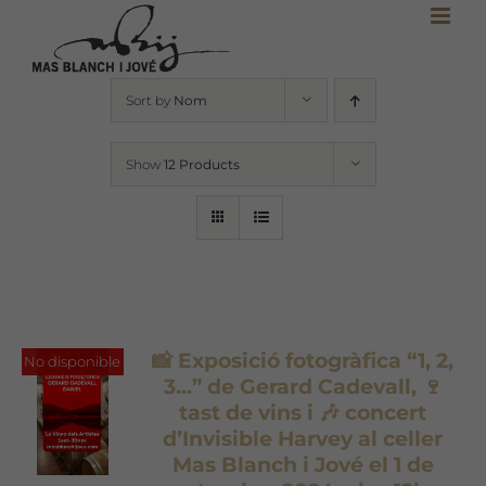
Skip
to
content
Sort by
Nom
Show
12 Products
📸 Exposició fotogràfica “1, 2,
No disponible
3…” de Gerard Cadevall, 🍷
tast de vins i 🎶 concert
d’Invisible Harvey al celler
Mas Blanch i Jové el 1 de