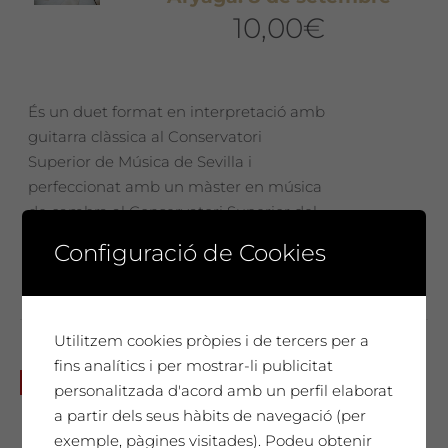
10,00
€
És un duet format en interpretació amb
guitarra clàssica al Conservatori
Superior de Música de Sevilla i
perfeccionat amb un màster en música
de cambra al Conservatori Superior del
Liceu de Barcelona.
Configuració de Cookies
Utilitzem cookies pròpies i de tercers per a
fins analítics i per mostrar-li publicitat
Diumenge 5 de maig: Tast de
No disponible
personalitzada d'acord amb un perfil elaborat
vins i Wine Spa amb Maria
a partir dels seus hàbits de navegació (per
Grustan i Laia Sans de
exemple, pàgines visitades). Podeu obtenir