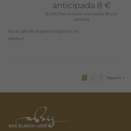
anticipada 8 €
8,00
€
Preu entrada anticipada 8€ per
persona
No et perdis aquesta especial nit
d'estiu!
1
2
3
Següent