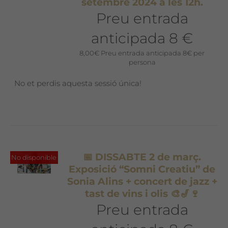
setembre 2024 a les 12h.
Preu entrada
anticipada 8 €
8,00
€
Preu entrada anticipada 8€ per
persona
No et perdis aquesta sessió única!
📅 DISSABTE 2 de març.
No disponible
Exposició “Somni Creatiu” de
Sonia Alins + concert de jazz +
tast de vins i olis 🎨🎷🍷
Preu entrada