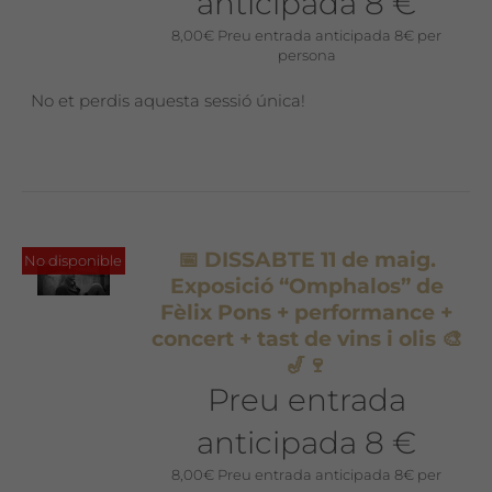
anticipada 8 €
8,00
€
Preu entrada anticipada 8€ per
persona
No et perdis aquesta sessió única!
📅 DISSABTE 11 de maig.
No disponible
Exposició “Omphalos” de
Fèlix Pons + performance +
concert + tast de vins i olis 🎨
🎷🍷
Preu entrada
anticipada 8 €
8,00
€
Preu entrada anticipada 8€ per