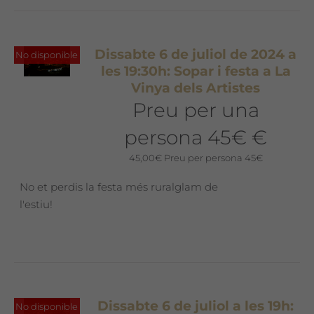
Dissabte 6 de juliol de 2024 a
No disponible
les 19:30h: Sopar i festa a La
Vinya dels Artistes
Preu per una
persona 45€ €
45,00
€
Preu per persona 45€
No et perdis la festa més ruralglam de
l'estiu!
Dissabte 6 de juliol a les 19h:
No disponible