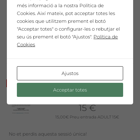
Ringana
més informació a la nostra Política de
12 €
Cookies. Així mateix, pot acceptar totes les
cookies que utilitzem prement el botó
12,00
€
Preu 12€ per persona
"Acceptar totes" o configurar-les o rebutjar el
seu ús prement el botó "Ajustos".
Política de
No et perdis aquesta sessió única!
Cookies
Ajustos
Diumenge 20 de novembre a
No disponible
Acceptar totes
les 10am: Taller de Joguets de
Fades + Tast de vins i olis
15 €
15,00
€
Preu entrada ADULT 15€
No et perdis aquesta sessió única!