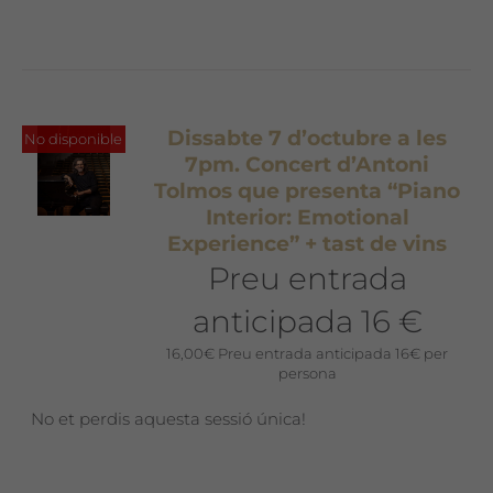
Dissabte 7 d’octubre a les
No disponible
7pm. Concert d’Antoni
Tolmos que presenta “Piano
Interior: Emotional
Experience” + tast de vins
Preu entrada
anticipada 16 €
16,00
€
Preu entrada anticipada 16€ per
persona
No et perdis aquesta sessió única!