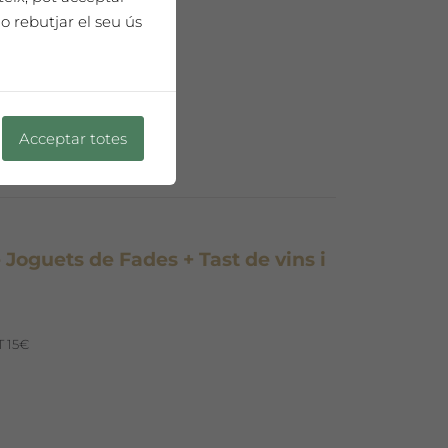
o rebutjar el seu ús
Acceptar totes
Joguets de Fades + Tast de vins i
 15€