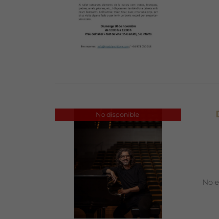
No disponible
No e