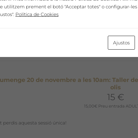
e utilitzem prement el botó "Acceptar totes" o configurar-les 
t perdis aquesta sessió única!
ustos".
Política de Cookies
Ajustos
umenge 20 de novembre a les 10am: Taller de 
olis
15 €
15,00
€
Preu entrada ADULT
t perdis aquesta sessió única!