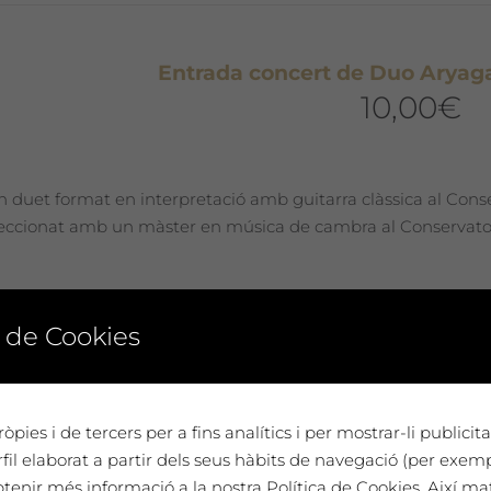
Entrada concert de Duo Aryag
10,00
€
n duet format en interpretació amb guitarra clàssica al Conse
eccionat amb un màster en música de cambra al Conservatori
 de Cookies
iumenge 5 de maig: Tast de vins i Wine Spa a
Ringana
òpies i de tercers per a fins analítics i per mostrar-li publici
12 €
il elaborat a partir dels seus hàbits de navegació (per exem
12,00
€
Preu 12€ per pers
btenir més informació a la nostra Política de Cookies. Així ma