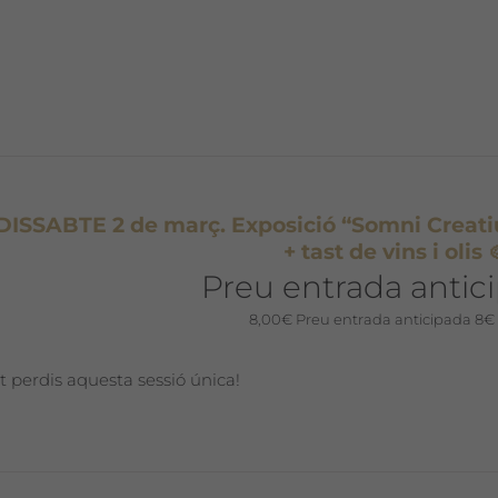
 DISSABTE 2 de març. Exposició “Somni Creatiu
+ tast de vins i olis 
Preu entrada antic
8,00
€
Preu entrada anticipada 8€
t perdis aquesta sessió única!