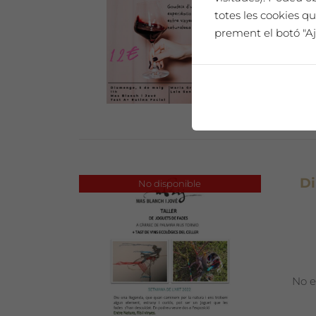
totes les cookies qu
No e
prement el botó "Aj
Di
No disponible
No e