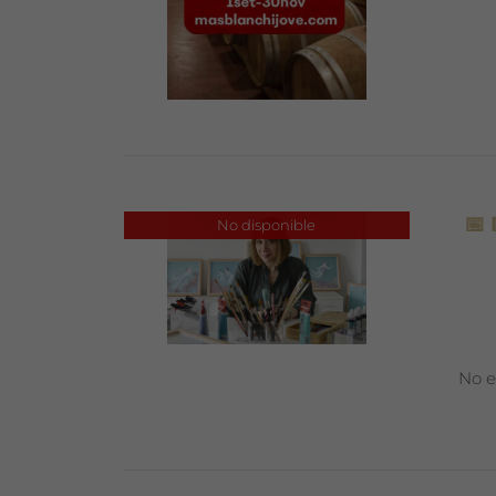
📅
No disponible
No e