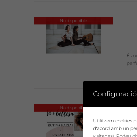
No disponible
És u
perf
Configuració
D
No disponible
Utilitzem cookies pr
d'acord amb un perf
visitades). Podeu o