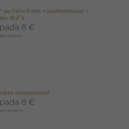
 de Fèlix Pons + performance +
lis 🎨🎷🍷
ipada 8 €
 per persona
indret excepcional
ipada 8 €
 per persona