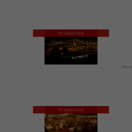
No disponible
No e
No disponible