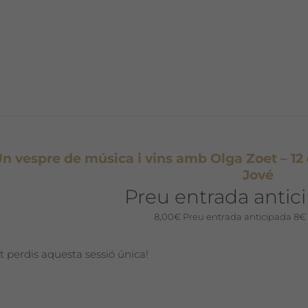
n vespre de música i vins amb Olga Zoet – 12 
Jové
Preu entrada antic
8,00
€
Preu entrada anticipada 8€
t perdis aquesta sessió única!