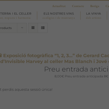
Actualitat
Contacte
Botiga
Ca
 TERRA I EL CELLER
ELS NOSTRES VINS
LA VINYA
or, respecte i harmonia
ecològics i de muntanya
dels artistes
Products
 Exposició fotogràfica “1, 2, 3…” de Gerard Cad
d’Invisible Harvey al celler Mas Blanch i Jové 
Preu entrada antic
8,00
€
Preu entrada anticipada 8€
t perdis aquesta sessió única!