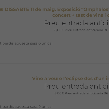
📅 DISSABTE 11 de maig. Exposició “Omphalos”
concert + tast de vins i o
Preu entrada antic
8,00
€
Preu entrada anticipada 8€
t perdis aquesta sessió única!
Vine a veure l’eclipse des d’un 
Preu entrada antic
8,00
€
Preu entrada anticipada 8€
t perdis aquesta sessió única!