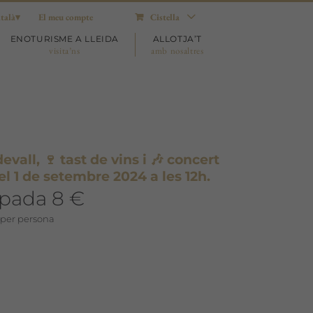
talà
El meu compte
Cistella
ENOTURISME A LLEIDA
ALLOTJA’T
visita’ns
amb nosaltres
evall, 🍷 tast de vins i 🎶 concert
el 1 de setembre 2024 a les 12h.
ipada 8 €
 per persona