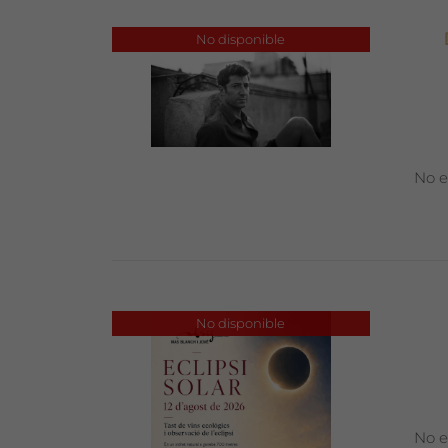
No disponible
No e
No disponible
No e