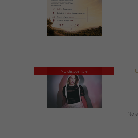
U
No disponible
No e