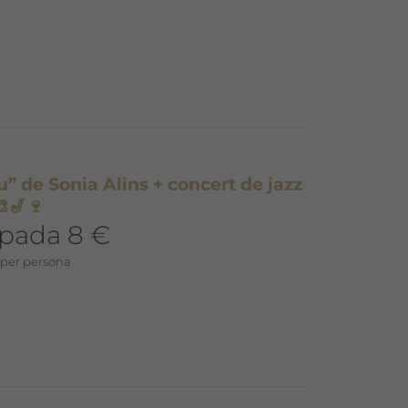
” de Sonia Alins + concert de jazz
🎨🎷🍷
ipada 8 €
 per persona