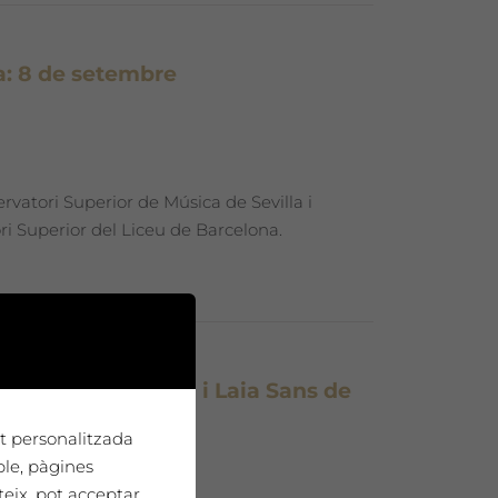
a: 8 de setembre
rvatori Superior de Música de Sevilla i
 Superior del Liceu de Barcelona.
mb Maria Grustan i Laia Sans de
tat personalitzada
ple, pàgines
ona
teix, pot acceptar