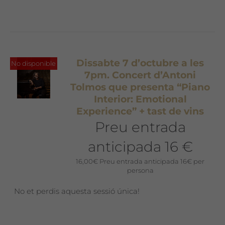
Dissabte 7 d’octubre a les
No disponible
7pm. Concert d’Antoni
Tolmos que presenta “Piano
Interior: Emotional
Experience” + tast de vins
Preu entrada
anticipada 16 €
16,00
€
Preu entrada anticipada 16€ per
persona
No et perdis aquesta sessió única!