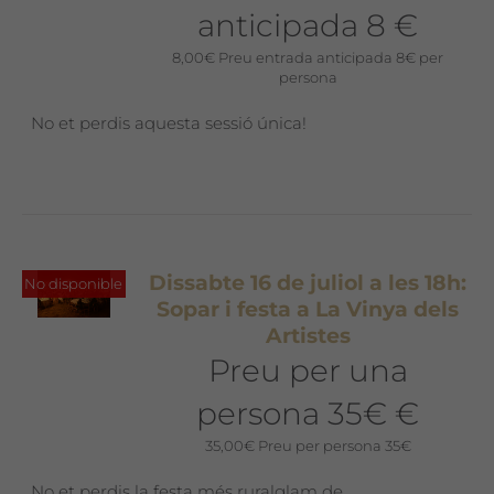
anticipada 8 €
8,00
€
Preu entrada anticipada 8€ per
persona
No et perdis aquesta sessió única!
Dissabte 16 de juliol a les 18h:
No disponible
Sopar i festa a La Vinya dels
Artistes
Preu per una
persona 35€ €
35,00
€
Preu per persona 35€
No et perdis la festa més ruralglam de