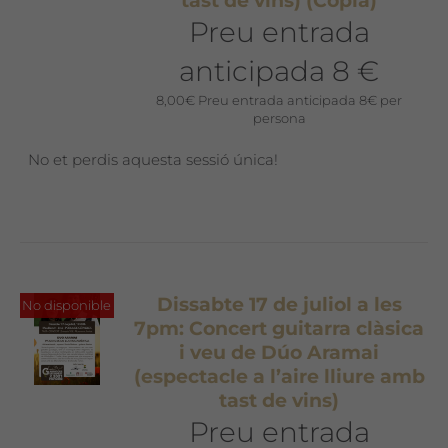
tast de vins) (Còpia)
Preu entrada
anticipada 8 €
8,00
€
Preu entrada anticipada 8€ per
persona
No et perdis aquesta sessió única!
Dissabte 17 de juliol a les
No disponible
7pm: Concert guitarra clàsica
i veu de Dúo Aramai
(espectacle a l’aire lliure amb
tast de vins)
Preu entrada