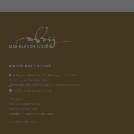
MAS BLANCH I JOVÉ
Polígon 9, Parcel·la 129, Paratge Llinar 25471.
La Pobla de Cérvoles (Lleida)
627 559 832 / 627 559 830 / +34 973 050 018
info@masblanchijove.com
Avís Legal
Política de privacitat
Política de cookies
Condicions generals de venta
Disseny web: ANTS