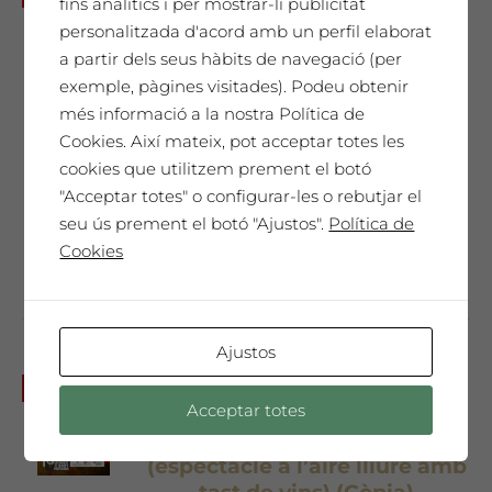
fins analítics i per mostrar-li publicitat
Sopar i festa a La Vinya dels
personalitzada d'acord amb un perfil elaborat
Artistes
a partir dels seus hàbits de navegació (per
Preu per una
exemple, pàgines visitades). Podeu obtenir
més informació a la nostra Política de
persona 45€ €
Cookies. Així mateix, pot acceptar totes les
45,00
€
Preu per persona 45€
cookies que utilitzem prement el botó
"Acceptar totes" o configurar-les o rebutjar el
No et perdis la festa més ruralglam de
seu ús prement el botó "Ajustos".
Política de
l'estiu!
Cookies
Ajustos
Dissabte 17 de juliol a les
No disponible
Acceptar totes
7pm: Concert guitarra clàsica
i veu de Dúo Aramai
(espectacle a l’aire lliure amb