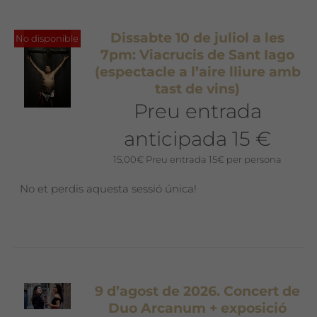
Dissabte 10 de juliol a les
No disponible
7pm: Viacrucis de Sant Iago
(espectacle a l’aire lliure amb
tast de vins)
Preu entrada
anticipada 15 €
15,00
€
Preu entrada 15€ per persona
No et perdis aquesta sessió única!
9 d’agost de 2026. Concert de
Duo Arcanum + exposició