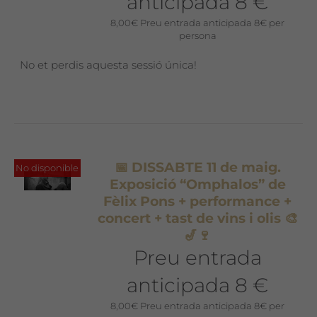
anticipada 8 €
8,00
€
Preu entrada anticipada 8€ per
persona
No et perdis aquesta sessió única!
📅 DISSABTE 11 de maig.
No disponible
Exposició “Omphalos” de
Fèlix Pons + performance +
concert + tast de vins i olis 🎨
🎷🍷
Preu entrada
anticipada 8 €
8,00
€
Preu entrada anticipada 8€ per