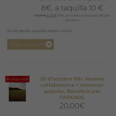
8€, a taquilla 10 €
El
El
10,00
€
8,00
€
Preu entrada anticipada 8€ per
preu
preu
persona
original
actual
era:
és:
No et perdis aquesta sessió única!
10,00€.
8,00€.
Afegeix a la cistella
20 d’octubre 10h. Verema
No disponible
col·laborativa + esmorzar
popular. Beneficis per
l’AFANOC
20,00
€