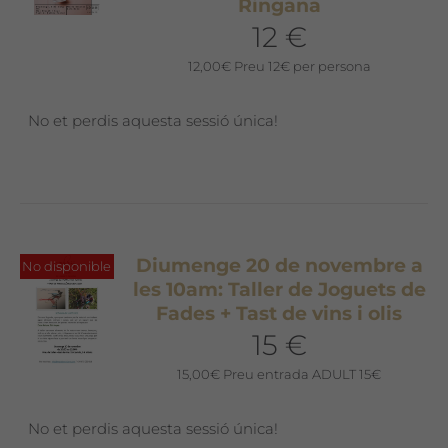
Ringana
12 €
12,00
€
Preu 12€ per persona
No et perdis aquesta sessió única!
Diumenge 20 de novembre a
No disponible
les 10am: Taller de Joguets de
Fades + Tast de vins i olis
15 €
15,00
€
Preu entrada ADULT 15€
No et perdis aquesta sessió única!