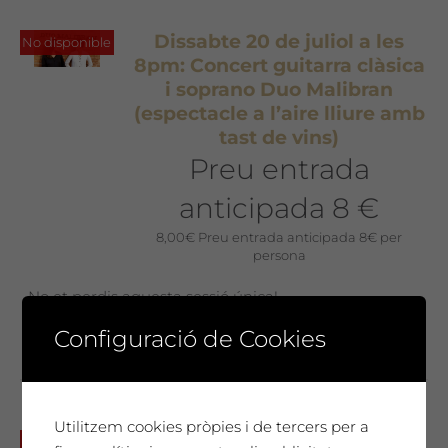
Dissabte 20 de juliol a les
No disponible
8pm: Concert guitarra clàsica
i soprano Duo Malibran
(espectacle a l’aire lliure amb
tast de vins)
Preu entrada
anticipada 8 €
8,00
€
Preu entrada anticipada 8€ per
persona
No et perdis aquesta sessió única!
Configuració de Cookies
Utilitzem cookies pròpies i de tercers per a
Dissabte 17 de juny a les 19h:
No disponible