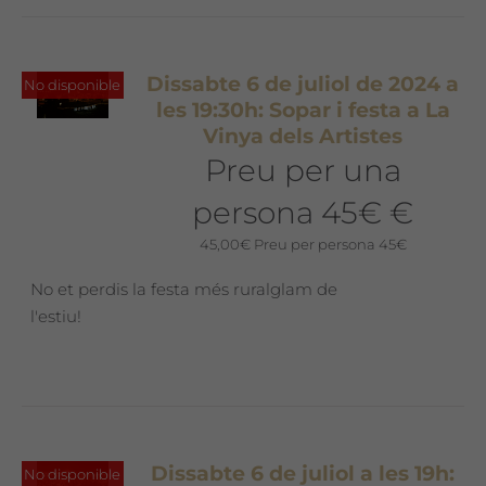
Dissabte 6 de juliol de 2024 a
No disponible
les 19:30h: Sopar i festa a La
Vinya dels Artistes
Preu per una
persona 45€ €
45,00
€
Preu per persona 45€
No et perdis la festa més ruralglam de
l'estiu!
Dissabte 6 de juliol a les 19h:
No disponible