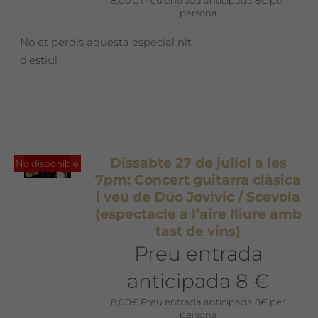
8,00
€
Preu entrada anticipada 8€ per
persona
No et perdis aquesta especial nit
d'estiu!
Dissabte 27 de juliol a les
No disponible
7pm: Concert guitarra clàsica
i veu de Dúo Jovivic / Scevola
(espectacle a l’aire lliure amb
tast de vins)
Preu entrada
anticipada 8 €
8,00
€
Preu entrada anticipada 8€ per
persona