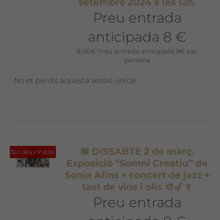
setembre 2024 a les 12h.
Preu entrada
anticipada 8 €
8,00
€
Preu entrada anticipada 8€ per
persona
No et perdis aquesta sessió única!
📅 DISSABTE 2 de març.
No disponible
Exposició “Somni Creatiu” de
Sonia Alins + concert de jazz +
tast de vins i olis 🎨🎷🍷
Preu entrada