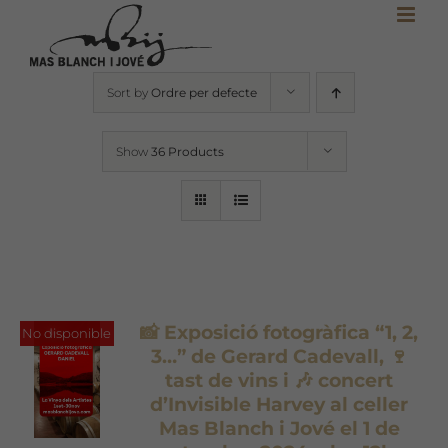
Skip
to
content
Sort by
Ordre per defecte
Show
36 Products
📸 Exposició fotogràfica “1, 2,
No disponible
3…” de Gerard Cadevall, 🍷
tast de vins i 🎶 concert
d’Invisible Harvey al celler
Mas Blanch i Jové el 1 de