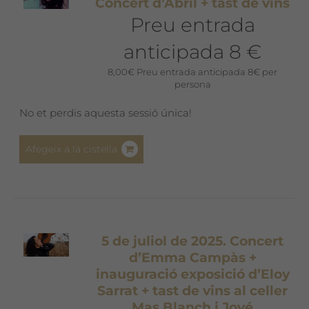
Concert d’Abril + tast de vins
Preu entrada
anticipada 8 €
8,00
€
Preu entrada anticipada 8€ per
persona
No et perdis aquesta sessió única!
Afegeix a la cistella
5 de juliol de 2025. Concert
d’Emma Campàs +
inauguració exposició d’Eloy
Sarrat + tast de vins al celler
Mas Blanch i Jové