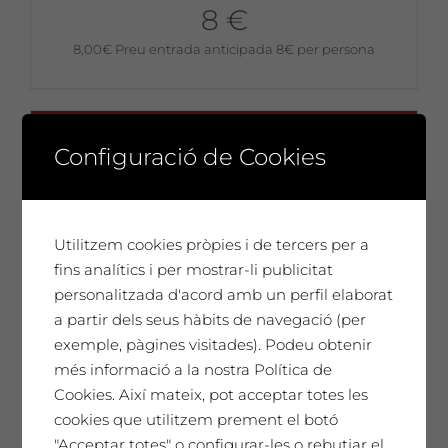
8 €
8,00
€
Preu entrada anticipada 8€ per persona
No disponible
Configuració de Cookies
Utilitzem cookies pròpies i de tercers per a
fins analítics i per mostrar-li publicitat
personalitzada d'acord amb un perfil elaborat
a partir dels seus hàbits de navegació (per
exemple, pàgines visitades). Podeu obtenir
més informació a la nostra Política de
Cookies. Així mateix, pot acceptar totes les
cookies que utilitzem prement el botó
"Acceptar totes" o configurar-les o rebutjar el