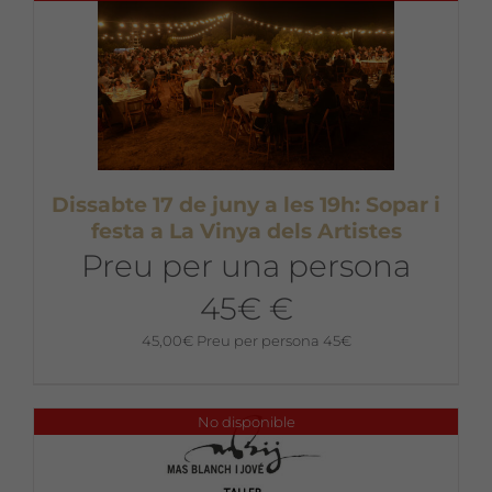
Dissabte 17 de juny a les 19h: Sopar i
festa a La Vinya dels Artistes
Preu per una persona
45€ €
45,00
€
Preu per persona 45€
No disponible