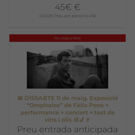
45€ €
45,00
€
Preu per persona 45€
No disponible
📅 DISSABTE 11 de maig. Exposició
“Omphalos” de Fèlix Pons +
performance + concert + tast de
vins i olis 🎨🎷🍷
Preu entrada anticipada