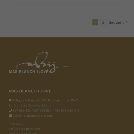
1
2
Següent
MAS BLANCH I JOVÉ
Polígon 9, Parcel·la 129, Paratge Llinar 25471.
La Pobla de Cérvoles (Lleida)
627 559 832 / 627 559 830 / +34 973 050 018
info@masblanchijove.com
Avís Legal
Política de privacitat
Política de cookies