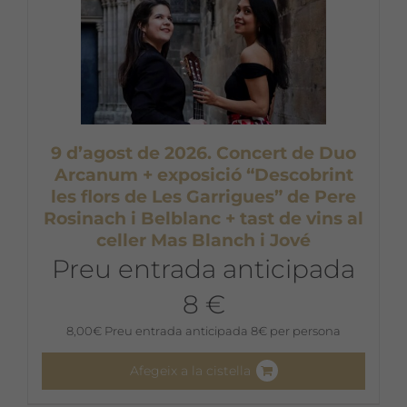
9 d’agost de 2026. Concert de Duo
Arcanum + exposició “Descobrint
les flors de Les Garrigues” de Pere
Rosinach i Belblanc + tast de vins al
celler Mas Blanch i Jové
Preu entrada anticipada
8 €
8,00
€
Preu entrada anticipada 8€ per persona
Afegeix a la cistella