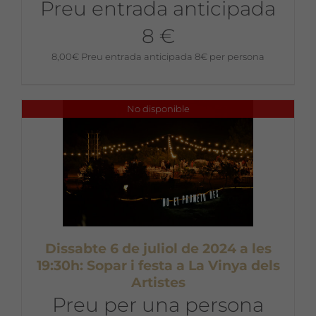
Preu entrada anticipada
8 €
8,00
€
Preu entrada anticipada 8€ per persona
No disponible
Dissabte 6 de juliol de 2024 a les
19:30h: Sopar i festa a La Vinya dels
Artistes
Preu per una persona