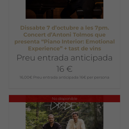
Dissabte 7 d’octubre a les 7pm.
Concert d’Antoni Tolmos que
presenta “Piano Interior: Emotional
Experience” + tast de vins
Preu entrada anticipada
16 €
16,00
€
Preu entrada anticipada 16€ per persona
No disponible