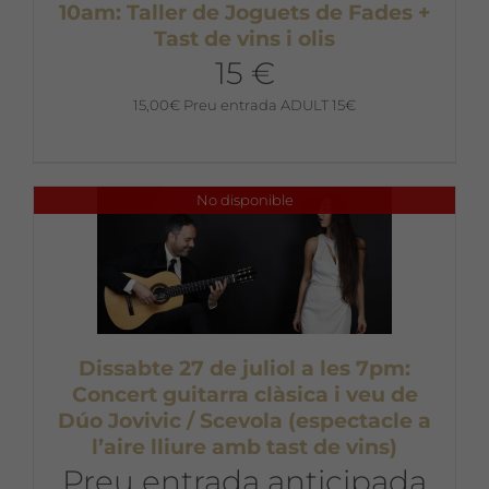
10am: Taller de Joguets de Fades +
Tast de vins i olis
15 €
15,00
€
Preu entrada ADULT 15€
No disponible
Dissabte 27 de juliol a les 7pm:
Concert guitarra clàsica i veu de
Dúo Jovivic / Scevola (espectacle a
l’aire lliure amb tast de vins)
Preu entrada anticipada