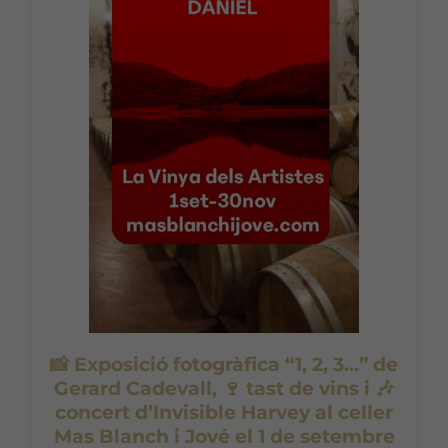
📸 Exposició fotogràfica “1, 2, 3…” de
Gerard Cadevall, 🍷 tast de vins i 🎶
concert d’Invisible Harvey al celler
Mas Blanch i Jové el 1 de setembre