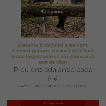
Dissabte 15 de juliol a les 8pm:
Concert guitarra clàsica i violí Duet
diode (espectacle a l’aire lliure amb
tast de vins)
Preu entrada anticipada
8 €
8,00
€
Preu entrada anticipada 8€ per persona
No disponible