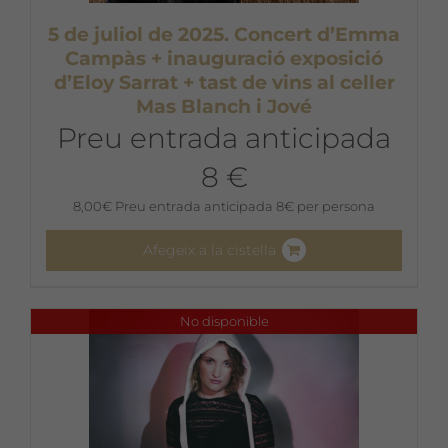
5 de juliol de 2025. Concert d’Emma
Campàs + inauguració exposició
d’Eloy Sarrat + tast de vins al celler
Mas Blanch i Jové
Preu entrada anticipada
8 €
8,00
€
Preu entrada anticipada 8€ per persona
Afegeix a la cistella
No disponible