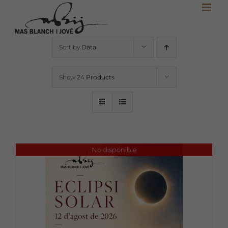
Skip
to
content
Sort by
Data
Show
24 Products
No disponible