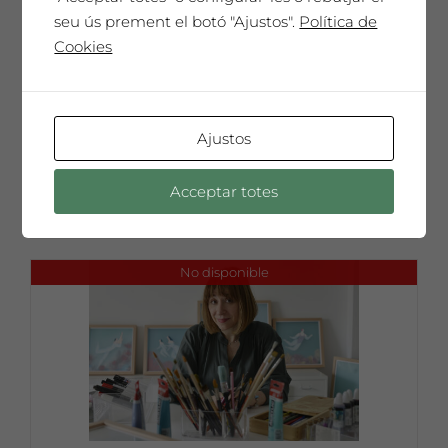
seu ús prement el botó "Ajustos".
Política de
Cookies
Diumenge 5 de maig: Tast de vins i
Wine Spa amb Maria Grustan i Laia
Sans de Ringana
Ajustos
12 €
12,00
€
Preu 12€ per persona
Acceptar totes
No disponible