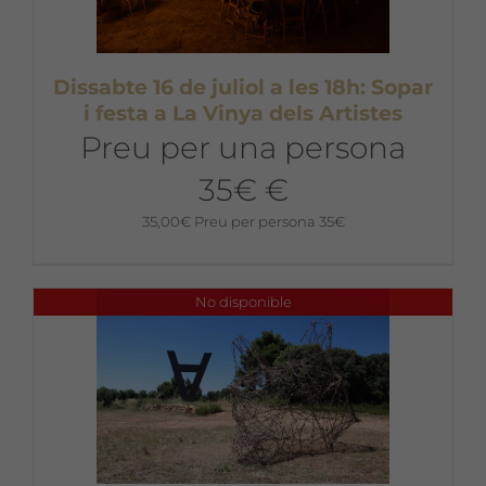
Dissabte 16 de juliol a les 18h: Sopar
i festa a La Vinya dels Artistes
Preu per una persona
35€ €
35,00
€
Preu per persona 35€
No disponible