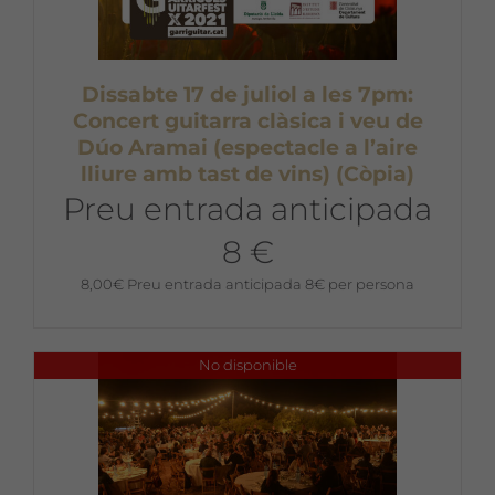
Dissabte 17 de juliol a les 7pm:
Concert guitarra clàsica i veu de
Dúo Aramai (espectacle a l’aire
lliure amb tast de vins) (Còpia)
Preu entrada anticipada
8 €
8,00
€
Preu entrada anticipada 8€ per persona
No disponible