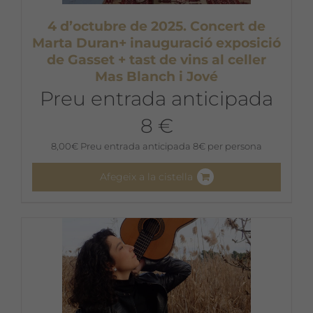
4 d’octubre de 2025. Concert de
Marta Duran+ inauguració exposició
de Gasset + tast de vins al celler
Mas Blanch i Jové
Preu entrada anticipada
8 €
8,00
€
Preu entrada anticipada 8€ per persona
Afegeix a la cistella