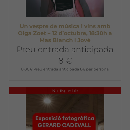
Un vespre de música i vins amb
Olga Zoet – 12 d’octubre, 18:30h a
Mas Blanch i Jové
Preu entrada anticipada
8 €
8,00
€
Preu entrada anticipada 8€ per persona
No disponible