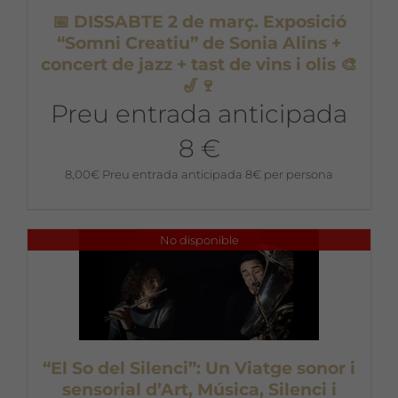
📅 DISSABTE 2 de març. Exposició
“Somni Creatiu” de Sonia Alins +
concert de jazz + tast de vins i olis 🎨
🎷🍷
Preu entrada anticipada
8 €
8,00
€
Preu entrada anticipada 8€ per persona
No disponible
“El So del Silenci”: Un Viatge sonor i
sensorial d’Art, Música, Silenci i