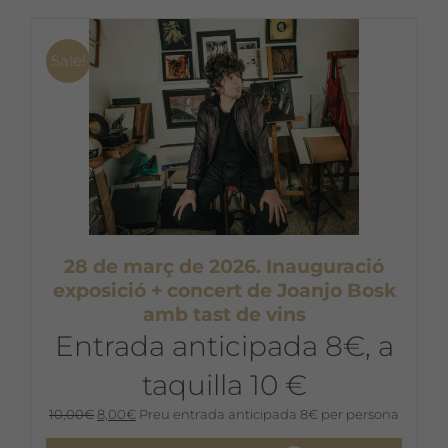
Sale!
28 de març de 2026. Inauguració
exposició + concert de Joanjo Bosk
amb tast de vins
Entrada anticipada 8€, a
taquilla 10 €
El
El
10,00
€
8,00
€
Preu entrada anticipada 8€ per persona
preu
preu