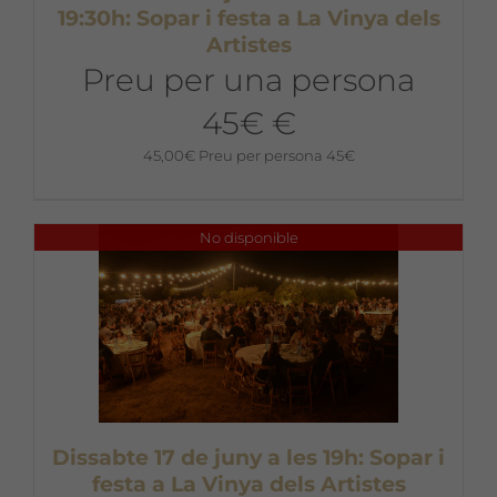
19:30h: Sopar i festa a La Vinya dels
Artistes
Preu per una persona
45€ €
45,00
€
Preu per persona 45€
No disponible
Dissabte 17 de juny a les 19h: Sopar i
festa a La Vinya dels Artistes