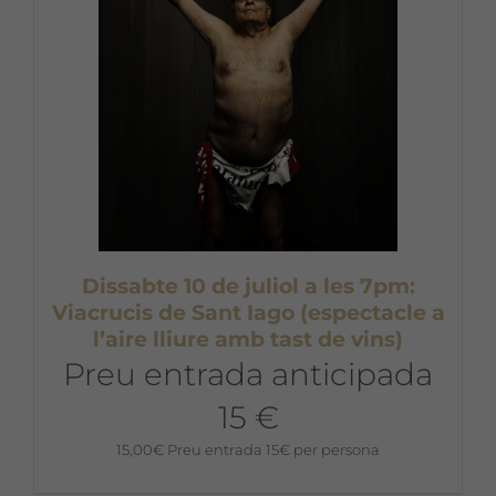
Dissabte 10 de juliol a les 7pm:
Viacrucis de Sant Iago (espectacle a
l’aire lliure amb tast de vins)
Preu entrada anticipada
15 €
15,00
€
Preu entrada 15€ per persona