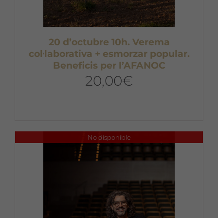
20 d’octubre 10h. Verema
col·laborativa + esmorzar popular.
Beneficis per l’AFANOC
20,00
€
No disponible