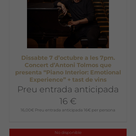
Dissabte 7 d’octubre a les 7pm.
Concert d’Antoni Tolmos que
presenta “Piano Interior: Emotional
Experience” + tast de vins
Preu entrada anticipada
16 €
16,00
€
Preu entrada anticipada 16€ per persona
No disponible