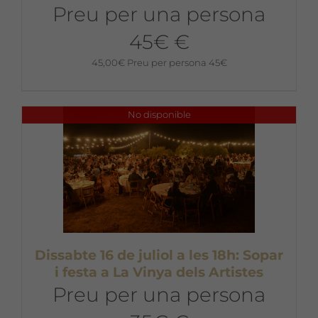
Preu per una persona
45€ €
45,00
€
Preu per persona 45€
No disponible
Dissabte 16 de juliol a les 18h: Sopar
i festa a La Vinya dels Artistes
Preu per una persona