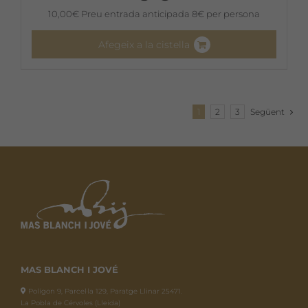
10,00
€
Preu entrada anticipada 8€ per persona
Afegeix a la cistella
1
2
3
Següent
MAS BLANCH I JOVÉ
Polígon 9, Parcel·la 129, Paratge Llinar 25471.
La Pobla de Cérvoles (Lleida)