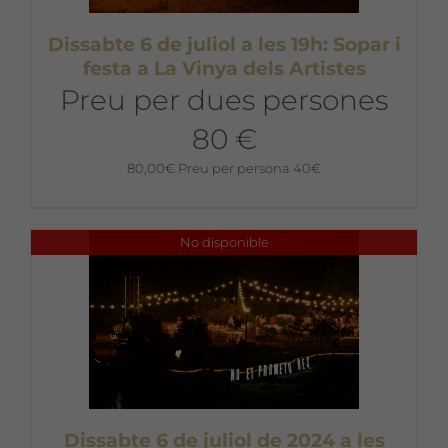
Dissabte 6 de juliol a les 19h: Sopar i
festa a La Vinya dels Artistes
Preu per dues persones
80 €
80,00
€
Preu per persona 40€
No disponible
Dissabte 6 de juliol de 2024 a les