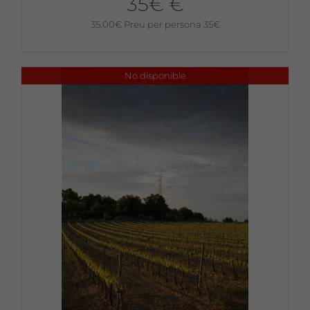
35€ €
35,00
€
Preu per persona 35€
No disponible