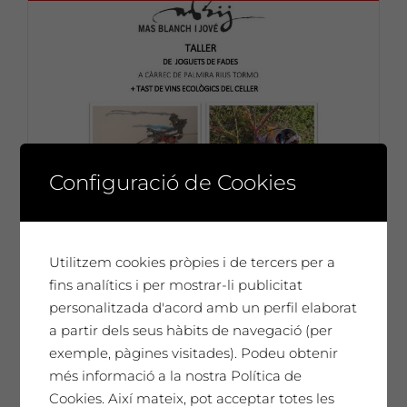
Configuració de Cookies
Utilitzem cookies pròpies i de tercers per a
fins analítics i per mostrar-li publicitat
personalitzada d'acord amb un perfil elaborat
a partir dels seus hàbits de navegació (per
exemple, pàgines visitades). Podeu obtenir
més informació a la nostra Política de
Cookies. Així mateix, pot acceptar totes les