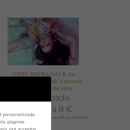
(TEST ENTRADA) 8 de
novembre de 2025. Concert
d’Abril + tast de vins
Preu entrada
anticipada 8 €
tat personalitzada
10,00
€
Preu entrada anticipada 8€ per persona
ple, pàgines
teix, pot acceptar