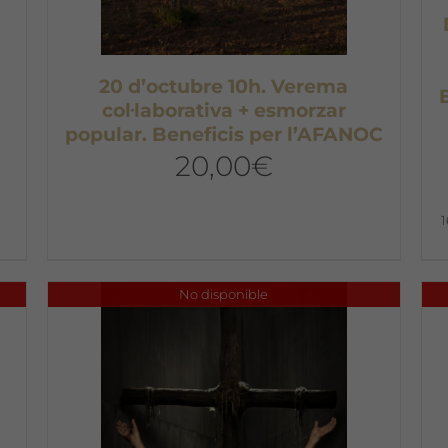
20 d’octubre 10h. Verema
col·laborativa + esmorzar
popular. Beneficis per l’AFANOC
20,00
€
No disponible