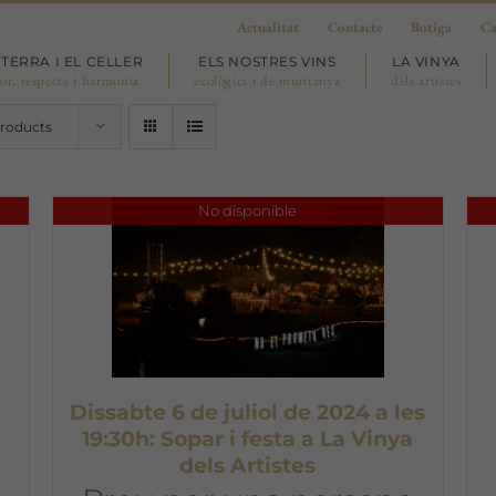
Actualitat
Contacte
Botiga
Ca
 TERRA I EL CELLER
ELS NOSTRES VINS
LA VINYA
or, respecte i harmonia
ecològics i de muntanya
dels artistes
Products
No disponible
Dissabte 6 de juliol de 2024 a les
19:30h: Sopar i festa a La Vinya
dels Artistes