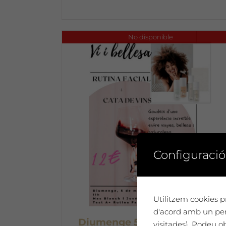
No disponible
Configuració
Utilitzem cookies pr
d'acord amb un perf
Diumenge 5 de maig: Tast de
visitades). Podeu o