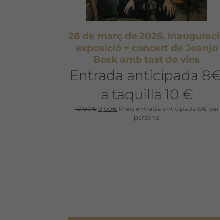
28 de març de 2026. Inaugurac
exposició + concert de Joanjo
Bosk amb tast de vins
Entrada anticipada 8€
a taquilla 10 €
El
El
10,00
€
8,00
€
Preu entrada anticipada 8€ per
preu
preu
persona
original
actual
era:
és:
10,00€.
8,00€.