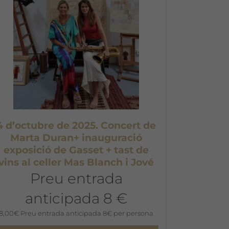
4 d’octubre de 2025. Concert de
Marta Duran+ inauguració
exposició de Gasset + tast de
vins al celler Mas Blanch i Jové
Preu entrada
anticipada 8 €
8,00
€
Preu entrada anticipada 8€ per persona