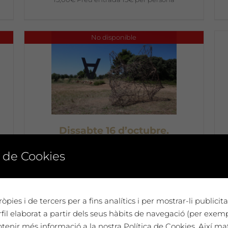
No disponible
Dissabte 16 d’octubre.
Presentació de Refugi de l’Erik
 de Cookies
Schmitz, amb acompanyament
musical de Lauzeta i degustació
de vins de Mas Blanch i Jové
Preu entrada
òpies i de tercers per a fins analítics i per mostrar-li publici
anticipada 12 €
il elaborat a partir dels seus hàbits de navegació (per exem
btenir més informació a la nostra Política de Cookies. Així ma