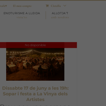
talà
El meu compte
Cistella
ENOTURISME A LLEIDA
ALLOTJA’T
visita’ns
amb nosaltres
No disponible
Dissabte 17 de juny a les 19h:
Sopar i festa a La Vinya dels
Artistes