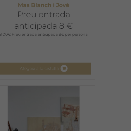
Mas Blanch i Jové
Preu entrada
anticipada 8 €
8,00
€
Preu entrada anticipada 8€ per persona
Afegeix a la cistella