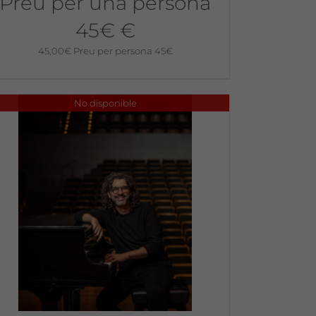
Preu per una persona
45€ €
45,00
€
Preu per persona 45€
No disponible