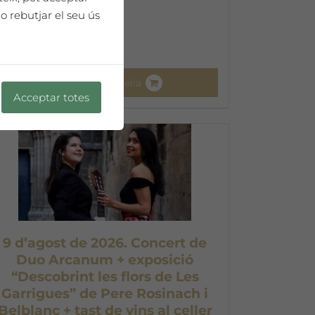
o rebutjar el seu ús
Afegeix a la cistella
Acceptar totes
9 d’agost de 2026. Concert de
Duo Arcanum + exposició
“Descobrint les flors de Les
Garrigues” de Pere Rosinach i
Belblanc + tast de vins al celler