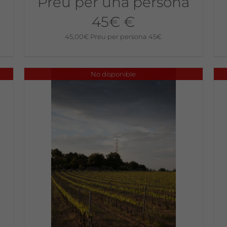
Preu per una persona
45€ €
45,00
€
Preu per persona 45€
No disponible
a