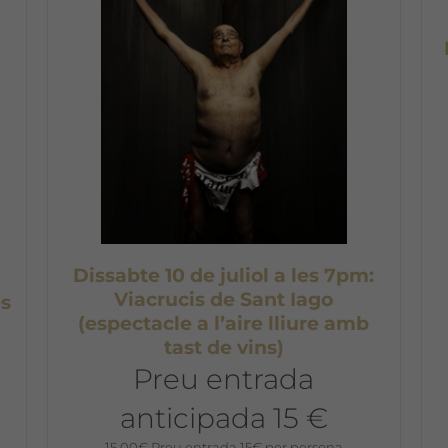
Dissabte 10 de juliol a les 7pm:
Viacrucis de Sant Iago
s
(espectacle a l’aire lliure amb
tast de vins)
Preu entrada
anticipada 15 €
15,00
€
Preu entrada 15€ per persona