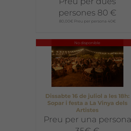
Preu per dues
persones 80 €
80,00
€
Preu per persona 40€
No disponible
Dissabte 16 de juliol a les 18h:
Sopar i festa a La Vinya dels
Artistes
Preu per una person
35€ €