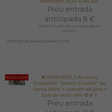
setembre 2024 a les 12h.
Preu entrada
anticipada 8 €
8,00
€
Preu entrada anticipada 8€ per
persona
No et perdis aquesta sessió única!
📅 DISSABTE 2 de març.
No disponible
Exposició “Somni Creatiu” de
Sonia Alins + concert de jazz +
tast de vins i olis 🎨🎷🍷
Preu entrada