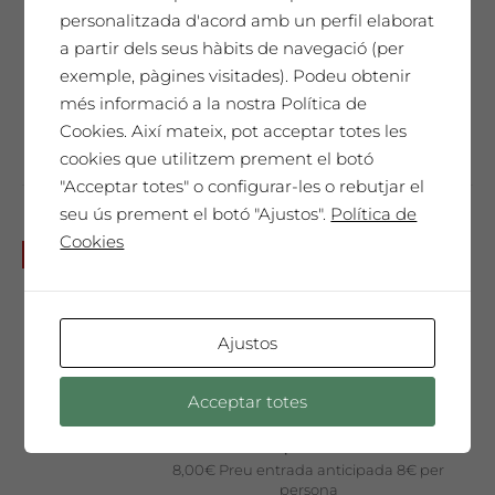
8,00
€
Preu entrada anticipada 8€ per
personalitzada d'acord amb un perfil elaborat
persona
a partir dels seus hàbits de navegació (per
No et perdis aquesta especial nit
exemple, pàgines visitades). Podeu obtenir
d'estiu!
més informació a la nostra Política de
Cookies. Així mateix, pot acceptar totes les
cookies que utilitzem prement el botó
"Acceptar totes" o configurar-les o rebutjar el
seu ús prement el botó "Ajustos".
Política de
Cookies
Dissabte 27 de juliol a les
No disponible
7pm: Concert guitarra clàsica
i veu de Dúo Jovivic / Scevola
(espectacle a l’aire lliure amb
Ajustos
tast de vins)
Preu entrada
Acceptar totes
anticipada 8 €
8,00
€
Preu entrada anticipada 8€ per
persona