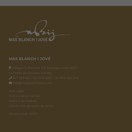
MAS BLANCH I JOVÉ
Polígon 9, Parcel·la 129, Paratge Llinar 25471.
La Pobla de Cérvoles (Lleida)
627 559 832 / 627 559 830 / +34 973 050 018
info@masblanchijove.com
Avís Legal
Política de privacitat
Política de cookies
Condicions generals de venta
Disseny web: ANTS