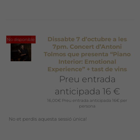
Dissabte 7 d’octubre a les
No disponible
7pm. Concert d’Antoni
Tolmos que presenta “Piano
Interior: Emotional
Experience” + tast de vins
Preu entrada
anticipada 16 €
16,00
€
Preu entrada anticipada 16€ per
persona
No et perdis aquesta sessió única!