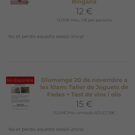
Ringana
12 €
12,00
€
Preu 12€ per persona
No et perdis aquesta sessió única!
Diumenge 20 de novembre a
No disponible
les 10am: Taller de Joguets de
Fades + Tast de vins i olis
15 €
15,00
€
Preu entrada ADULT 15€
No et perdis aquesta sessió única!