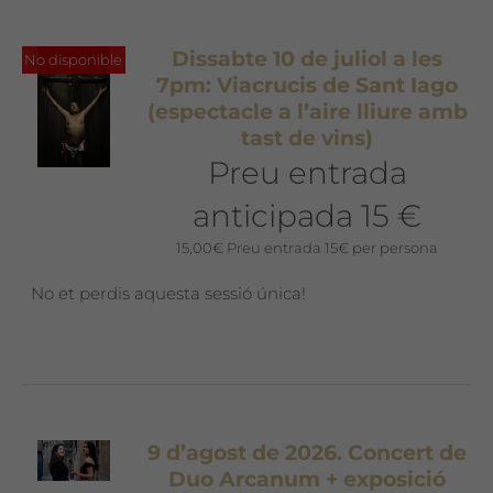
Dissabte 10 de juliol a les
No disponible
7pm: Viacrucis de Sant Iago
(espectacle a l’aire lliure amb
tast de vins)
Preu entrada
anticipada 15 €
15,00
€
Preu entrada 15€ per persona
No et perdis aquesta sessió única!
9 d’agost de 2026. Concert de
Duo Arcanum + exposició