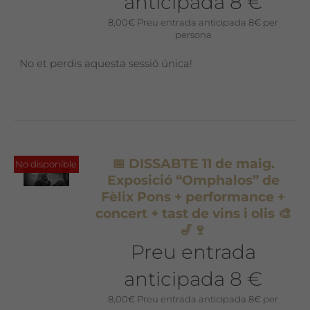
anticipada 8 €
8,00
€
Preu entrada anticipada 8€ per
persona
No et perdis aquesta sessió única!
📅 DISSABTE 11 de maig.
No disponible
Exposició “Omphalos” de
Fèlix Pons + performance +
concert + tast de vins i olis 🎨
🎷🍷
Preu entrada
anticipada 8 €
8,00
€
Preu entrada anticipada 8€ per