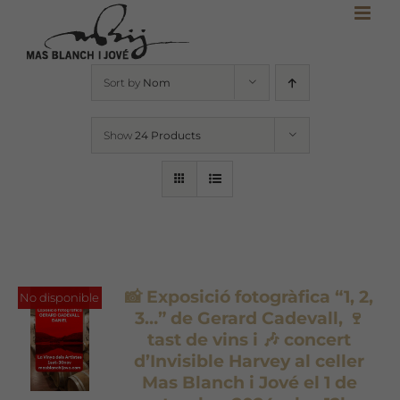
Skip
to
content
Sort by
Nom
Show
24 Products
📸 Exposició fotogràfica “1, 2,
No disponible
3…” de Gerard Cadevall, 🍷
tast de vins i 🎶 concert
d’Invisible Harvey al celler
Mas Blanch i Jové el 1 de