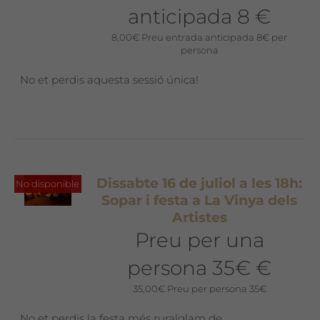
anticipada 8 €
8,00
€
Preu entrada anticipada 8€ per
persona
No et perdis aquesta sessió única!
Dissabte 16 de juliol a les 18h:
No disponible
Sopar i festa a La Vinya dels
Artistes
Preu per una
persona 35€ €
35,00
€
Preu per persona 35€
No et perdis la festa més ruralglam de