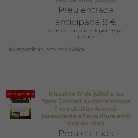
tast de vins) (Còpia)
Preu entrada
anticipada 8 €
8,00
€
Preu entrada anticipada 8€ per
persona
No et perdis aquesta sessió única!
Dissabte 17 de juliol a les
No disponible
7pm: Concert guitarra clàsica
i veu de Dúo Aramai
(espectacle a l’aire lliure amb
tast de vins)
Preu entrada