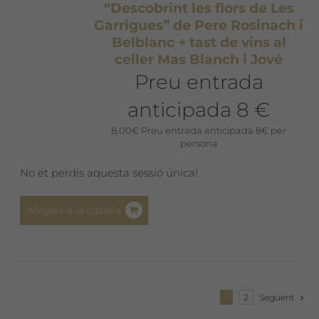
“Descobrint les flors de Les
Garrigues” de Pere Rosinach i
Belblanc + tast de vins al
celler Mas Blanch i Jové
Preu entrada
anticipada 8 €
8,00
€
Preu entrada anticipada 8€ per
persona
No et perdis aquesta sessió única!
Afegeix a la cistella
1
2
Següent