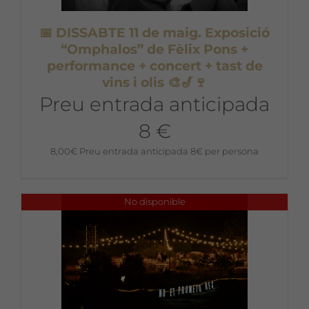
📅 DISSABTE 11 de maig. Exposició
“Omphalos” de Fèlix Pons +
performance + concert + tast de
vins i olis 🎨🎷🍷
Preu entrada anticipada
8 €
8,00
€
Preu entrada anticipada 8€ per persona
No disponible