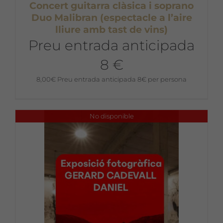
Concert guitarra clàsica i soprano
Duo Malibran (espectacle a l’aire
lliure amb tast de vins)
Preu entrada anticipada
8 €
8,00
€
Preu entrada anticipada 8€ per persona
No disponible