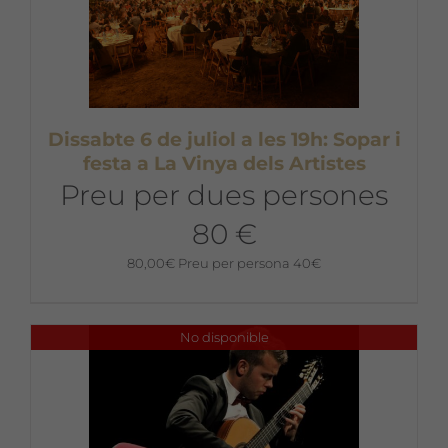
Dissabte 6 de juliol a les 19h: Sopar i
festa a La Vinya dels Artistes
Preu per dues persones
80 €
80,00
€
Preu per persona 40€
No disponible