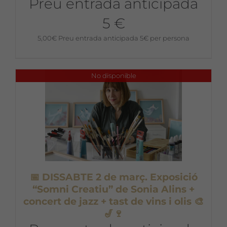
Preu entrada anticipada
5 €
5,00
€
Preu entrada anticipada 5€ per persona
No disponible
📅 DISSABTE 2 de març. Exposició
“Somni Creatiu” de Sonia Alins +
concert de jazz + tast de vins i olis 🎨
🎷🍷