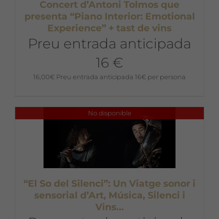
Concert d’Antoni Tolmos que
presenta “Piano Interior: Emotional
Experience” + tast de vins
Preu entrada anticipada
16 €
16,00
€
Preu entrada anticipada 16€ per persona
No disponible
“El So del Silenci”: Un Viatge sonor i
sensorial d’Art, Música, Silenci i
Vins…