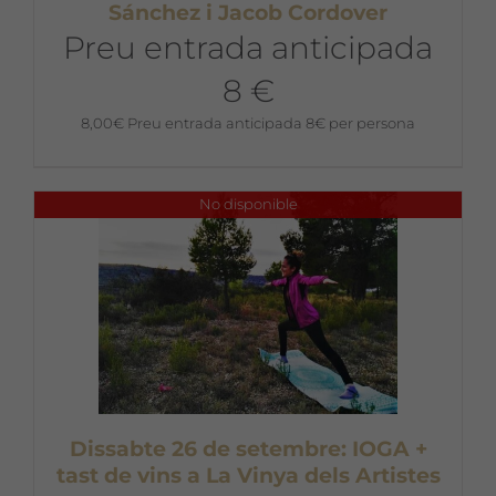
Sánchez i Jacob Cordover
Preu entrada anticipada
8 €
8,00
€
Preu entrada anticipada 8€ per persona
No disponible
Dissabte 26 de setembre: IOGA +
tast de vins a La Vinya dels Artistes