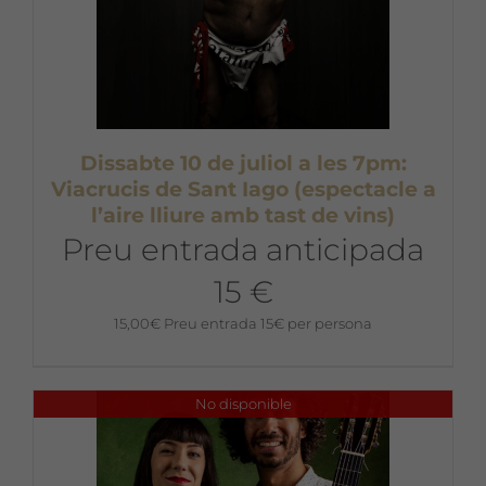
Dissabte 10 de juliol a les 7pm:
Viacrucis de Sant Iago (espectacle a
l’aire lliure amb tast de vins)
Preu entrada anticipada
15 €
15,00
€
Preu entrada 15€ per persona
No disponible