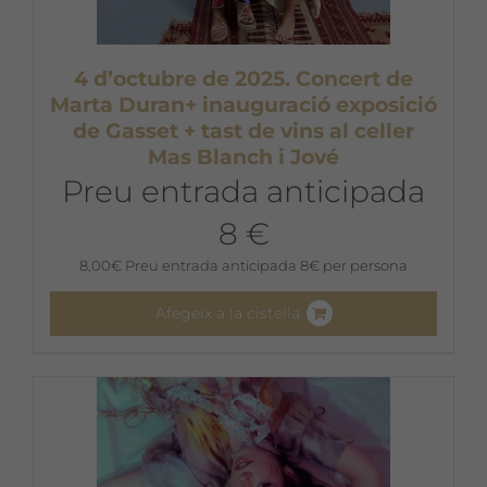
4 d’octubre de 2025. Concert de
Marta Duran+ inauguració exposició
de Gasset + tast de vins al celler
Mas Blanch i Jové
Preu entrada anticipada
8 €
8,00
€
Preu entrada anticipada 8€ per persona
Afegeix a la cistella