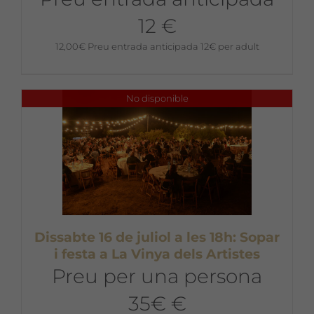
12 €
12,00
€
Preu entrada anticipada 12€ per adult
No disponible
Dissabte 16 de juliol a les 18h: Sopar
i festa a La Vinya dels Artistes
Preu per una persona
35€ €