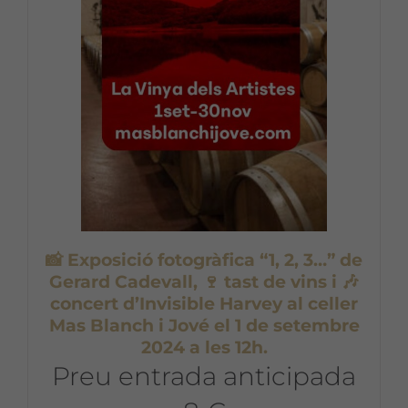
📸 Exposició fotogràfica “1, 2, 3…” de
Gerard Cadevall, 🍷 tast de vins i 🎶
concert d’Invisible Harvey al celler
Mas Blanch i Jové el 1 de setembre
2024 a les 12h.
Preu entrada anticipada