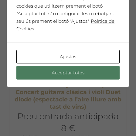
cookies que utilitzem prement el botó
"Acceptar totes" o configurar-les o rebutjar el
seu ús prement el botó "Ajustos".
Política de
Cookies
Ajustos
Acceptar totes
Dissabte 15 de juliol a les 8pm:
Concert guitarra clàsica i violí Duet
diode (espectacle a l’aire lliure amb
tast de vins)
Preu entrada anticipada
8 €