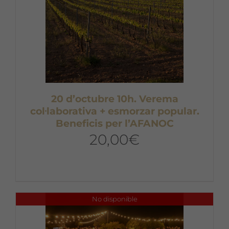
20 d’octubre 10h. Verema
col·laborativa + esmorzar popular.
Beneficis per l’AFANOC
20,00
€
No disponible