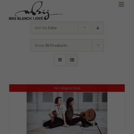
Skip
to
content
Sort by
Data
Show
36 Products
No disponible