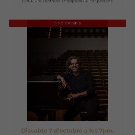
8,00
€
Preu entrada anticipada 8€ per persona
No disponible
Dissabte 7 d’octubre a les 7pm.