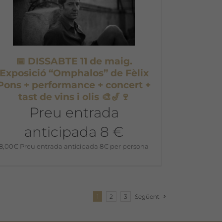
📅 DISSABTE 11 de maig.
Exposició “Omphalos” de Fèlix
Pons + performance + concert +
tast de vins i olis 🎨🎷🍷
Preu entrada
anticipada 8 €
8,00
€
Preu entrada anticipada 8€ per persona
1
2
3
Següent