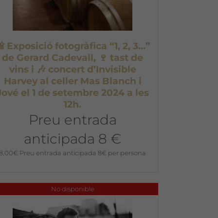
 Exposició fotogràfica “1, 2, 3…”
de Gerard Cadevall, 🍷 tast de
vins i 🎶 concert d’Invisible
Harvey al celler Mas Blanch i
Jové el 1 de setembre 2024 a les
12h.
Preu entrada
anticipada 8 €
8,00
€
Preu entrada anticipada 8€ per persona
No disponible