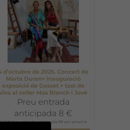
4 d’octubre de 2025. Concert de
Marta Duran+ inauguració
exposició de Gasset + tast de
vins al celler Mas Blanch i Jové
Preu entrada
anticipada 8 €
8,00
€
Preu entrada anticipada 8€ per persona