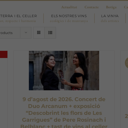
Actualitat
Contacte
Botiga
Ca
 TERRA I EL CELLER
ELS NOSTRES VINS
LA VINYA
or, respecte i harmonia
ecològics i de muntanya
dels artistes
roducts
9 d’agost de 2026. Concert de
Duo Arcanum + exposició
“Descobrint les flors de Les
2
Garrigues” de Pere Rosinach i
Belblanc + tast de vins al celler