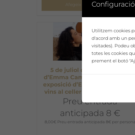
Configuració
Afegeix a la cistella
Utilitzem cookies pr
d'acord amb un perf
visitades). Podeu o
totes les cookies qu
prement el botó "Aj
5 de juliol de 2025. Concert
d’Emma Campàs + inauguraci
exposició d’Eloy Sarrat + tast d
vins al celler Mas Blanch i Jov
Preu entrada
anticipada 8 €
8,00
€
Preu entrada anticipada 8€ per person