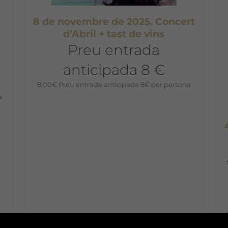
8 de novembre de 2025. Concert
d’Abril + tast de vins
Preu entrada
anticipada 8 €
8,00
€
Preu entrada anticipada 8€ per persona
a