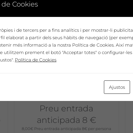
 de Cookies
Afegeix a la cistella
No disponible
òpies i de tercers per a fins analítics i per mostrar-li publici
il elaborat a partir dels seus hàbits de navegació (per exem
btenir més informació a la nostra Política de Cookies. Així ma
e utilitzem prement el botó "Acceptar totes" o configurar-les 
ustos".
Política de Cookies
ó
e
Un vespre de música i vins amb
Ajustos
é
Olga Zoet – 12 d’octubre, 18:30h
a Mas Blanch i Jové
Preu entrada
anticipada 8 €
a
8,00
€
Preu entrada anticipada 8€ per persona