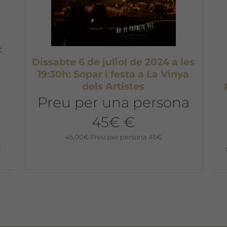
:
Dissabte 6 de juliol de 2024 a les
19:30h: Sopar i festa a La Vinya
dels Artistes
Preu per una persona
45€ €
45,00
€
Preu per persona 45€
a