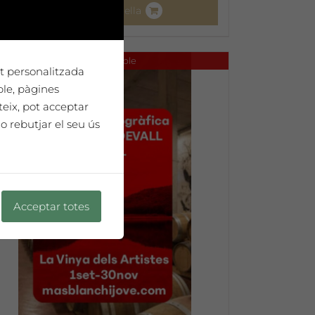
Afegeix a la cistella
No disponible
tat personalitzada
ple, pàgines
teix, pot acceptar
o rebutjar el seu ús
Acceptar totes