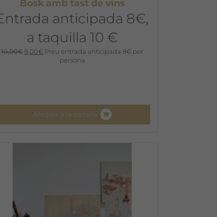
Bosk amb tast de vins
Entrada anticipada 8€,
a taquilla 10 €
El
El
10,00
€
8,00
€
Preu entrada anticipada 8€ per
preu
preu
persona
original
actual
era:
és:
10,00€.
8,00€.
Afegeix a la cistella