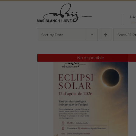
Skip
to
LA
content
am
Sort by
Data
Show
12 P
No disponible