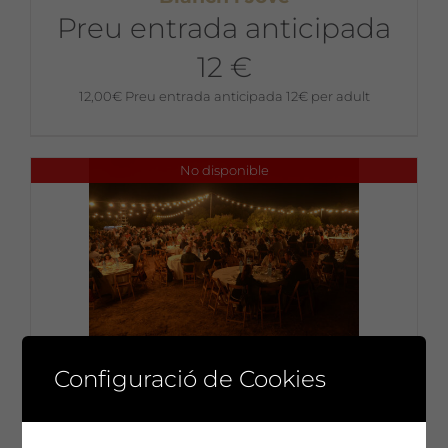
Preu entrada anticipada
12 €
12,00
€
Preu entrada anticipada 12€ per adult
No disponible
Dissabte 16 de juliol a les 18h: Sopar
Configuració de Cookies
i festa a La Vinya dels Artistes
Preu per una persona