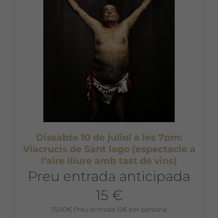
Dissabte 10 de juliol a les 7pm:
Viacrucis de Sant Iago (espectacle a
l’aire lliure amb tast de vins)
Preu entrada anticipada
15 €
15,00
€
Preu entrada 15€ per persona