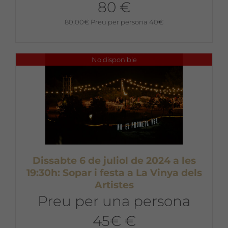
80 €
80,00
€
Preu per persona 40€
No disponible
Dissabte 6 de juliol de 2024 a les
19:30h: Sopar i festa a La Vinya dels
Artistes
Preu per una persona
45€ €