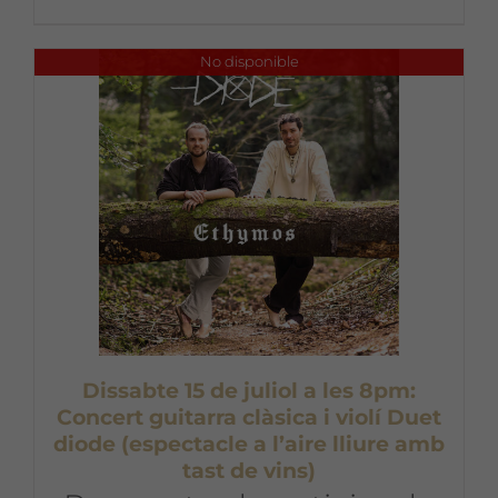
No disponible
Dissabte 15 de juliol a les 8pm:
Concert guitarra clàsica i violí Duet
diode (espectacle a l’aire lliure amb
tast de vins)