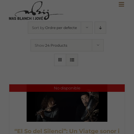
Skip
to
content
Sort by
Ordre per defecte
Show
24 Products
No disponible
“El So del Silenci”: Un Viatge sonor i