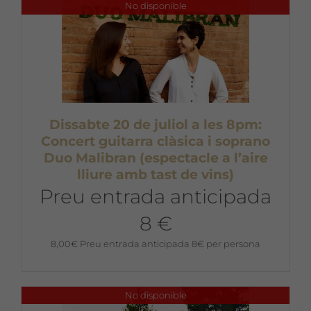
No disponible
Dissabte 20 de juliol a les 8pm:
Concert guitarra clàsica i soprano
Duo Malibran (espectacle a l’aire
lliure amb tast de vins)
Preu entrada anticipada
8 €
8,00
€
Preu entrada anticipada 8€ per persona
No disponible