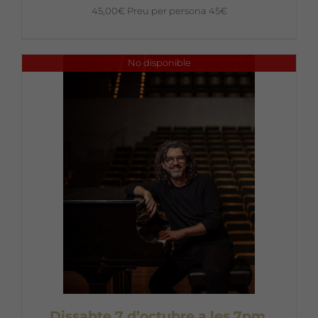
45,00
€
Preu per persona 45€
No disponible
Dissabte 7 d’octubre a les 7pm.