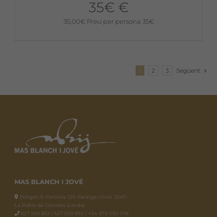
35€ €
35,00
€
Preu per persona 35€
1
2
3
Següent
MAS BLANCH I JOVÉ
Polígon 9, Parcel·la 129, Paratge Llinar 25471.
La Pobla de Cérvoles (Lleida)
627 559 832 / 627 559 830 / +34 973 050 018