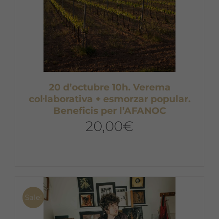
20 d’octubre 10h. Verema
col·laborativa + esmorzar popular.
Beneficis per l’AFANOC
20,00
€
Sale!