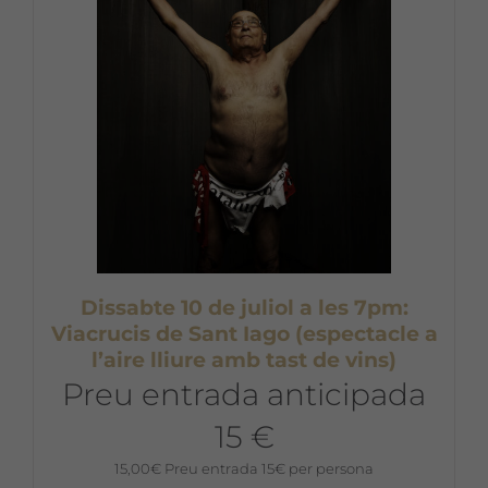
Dissabte 10 de juliol a les 7pm:
Viacrucis de Sant Iago (espectacle a
l’aire lliure amb tast de vins)
Preu entrada anticipada
15 €
15,00
€
Preu entrada 15€ per persona