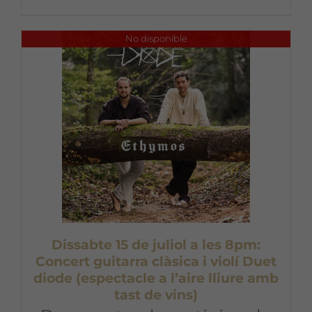
No disponible
Dissabte 15 de juliol a les 8pm:
Concert guitarra clàsica i violí Duet
diode (espectacle a l’aire lliure amb
tast de vins)