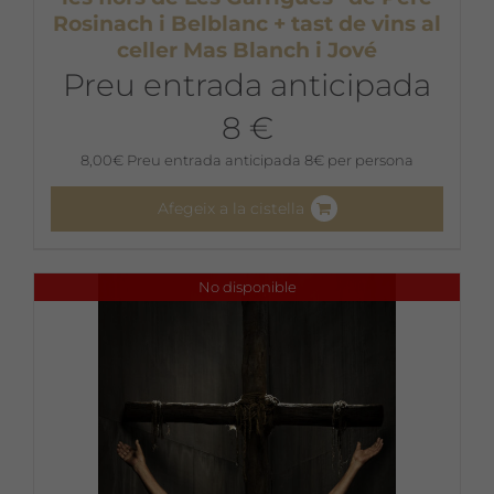
Rosinach i Belblanc + tast de vins al
celler Mas Blanch i Jové
Preu entrada anticipada
8 €
8,00
€
Preu entrada anticipada 8€ per persona
Afegeix a la cistella
No disponible