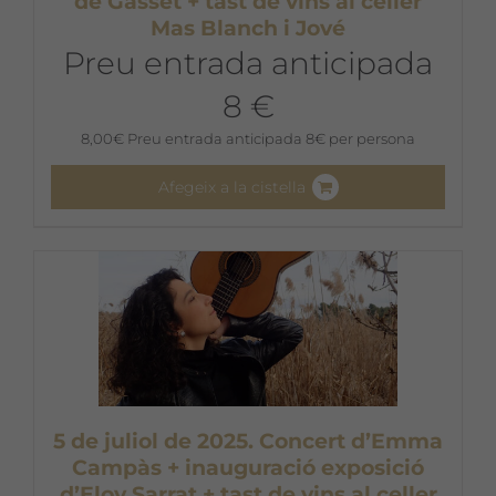
de Gasset + tast de vins al celler
Mas Blanch i Jové
Preu entrada anticipada
8 €
8,00
€
Preu entrada anticipada 8€ per persona
Afegeix a la cistella
5 de juliol de 2025. Concert d’Emma
Campàs + inauguració exposició
d’Eloy Sarrat + tast de vins al celler