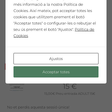
Ringana
més informació a la nostra Política de
12 €
Cookies. Així mateix, pot acceptar totes les
cookies que utilitzem prement el botó
12,00
€
Preu 12€ per persona
"Acceptar totes" o configurar-les o rebutjar el
seu ús prement el botó "Ajustos".
Política de
No et perdis aquesta sessió única!
Cookies
Ajustos
Diumenge 20 de novembre a
No disponible
Acceptar totes
les 10am: Taller de Joguets de
Fades + Tast de vins i olis
15 €
15,00
€
Preu entrada ADULT 15€
No et perdis aquesta sessió única!