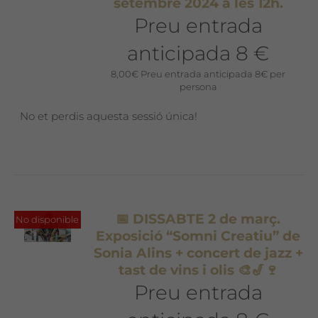
setembre 2024 a les 12h.
Preu entrada
anticipada 8 €
8,00
€
Preu entrada anticipada 8€ per
persona
No et perdis aquesta sessió única!
📅 DISSABTE 2 de març.
No disponible
Exposició “Somni Creatiu” de
Sonia Alins + concert de jazz +
tast de vins i olis 🎨🎷🍷
Preu entrada