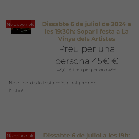
Dissabte 6 de juliol de 2024 a
No disponible
les 19:30h: Sopar i festa a La
Vinya dels Artistes
Preu per una
persona 45€ €
45,00
€
Preu per persona 45€
No et perdis la festa més ruralglam de
l'estiu!
Dissabte 6 de juliol a les 19h:
No disponible