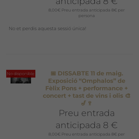
anticipada 8 €
8,00
€
Preu entrada anticipada 8€ per
persona
No et perdis aquesta sessió única!
📅 DISSABTE 11 de maig.
No disponible
Exposició “Omphalos” de
Fèlix Pons + performance +
concert + tast de vins i olis 🎨
🎷🍷
Preu entrada
anticipada 8 €
8,00
€
Preu entrada anticipada 8€ per