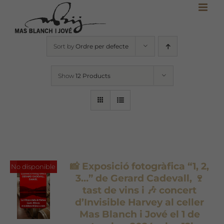
Skip
to
content
Sort by
Ordre per defecte
Show
12 Products
📸 Exposició fotogràfica “1, 2,
No disponible
3…” de Gerard Cadevall, 🍷
tast de vins i 🎶 concert
d’Invisible Harvey al celler
Mas Blanch i Jové el 1 de