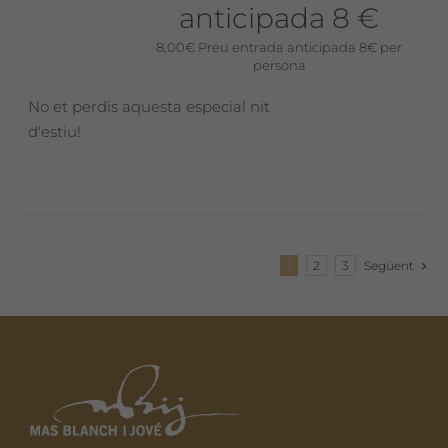
anticipada 8 €
8,00
€
Preu entrada anticipada 8€ per
persona
No et perdis aquesta especial nit
d'estiu!
1
2
3
Següent