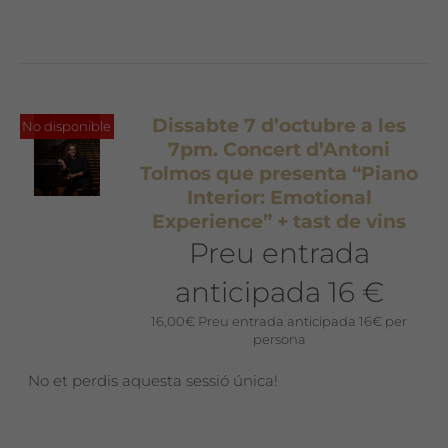
Dissabte 7 d’octubre a les
No disponible
7pm. Concert d’Antoni
Tolmos que presenta “Piano
Interior: Emotional
Experience” + tast de vins
Preu entrada
anticipada 16 €
16,00
€
Preu entrada anticipada 16€ per
persona
No et perdis aquesta sessió única!