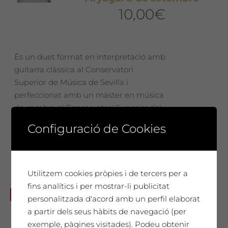
10,00
€
És un duet format en interpretació amb
guitarra clàssica al Conservatori
Superior de Música de Sevilla i
perfeccionat amb un màster en música
de cambra al Conservatori Superior del
Liceu de Barcelona.
Configuració de Cookies
Utilitzem cookies pròpies i de tercers per a
fins analítics i per mostrar-li publicitat
Diumenge 5 de maig: Tast de
No disponible
personalitzada d'acord amb un perfil elaborat
vins i Wine Spa amb Maria
a partir dels seus hàbits de navegació (per
Grustan i Laia Sans de
exemple, pàgines visitades). Podeu obtenir