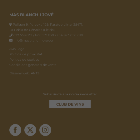
MAS BLANCH I JOVÉ
Polígon 9, Parcel·la 129, Paratge Llinar 25471.
La Pobla de Cérvoles (Lleida)
627 559 832 / 627 559 830 / +34 973 050 018
info@masblanchijove.com
Avís Legal
Política de privacitat
Política de cookies
Condicions generals de venta
Disseny web: ANTS
Subscriu-te a la nostra newsletter
CLUB DE VINS