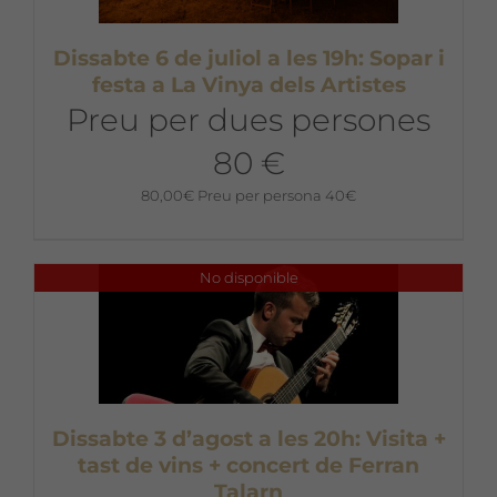
Dissabte 6 de juliol a les 19h: Sopar i
festa a La Vinya dels Artistes
Preu per dues persones
80 €
80,00
€
Preu per persona 40€
No disponible
Dissabte 3 d’agost a les 20h: Visita +
tast de vins + concert de Ferran
Talarn