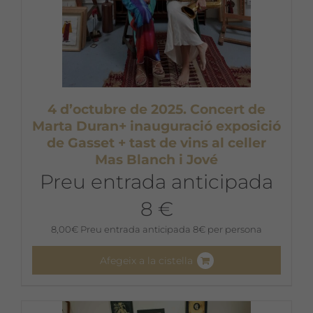
4 d’octubre de 2025. Concert de
Marta Duran+ inauguració exposició
de Gasset + tast de vins al celler
Mas Blanch i Jové
Preu entrada anticipada
8 €
8,00
€
Preu entrada anticipada 8€ per persona
Afegeix a la cistella