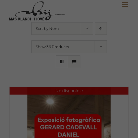
Skip
to
content
Sort by
Nom
Show
36 Products
No disponible