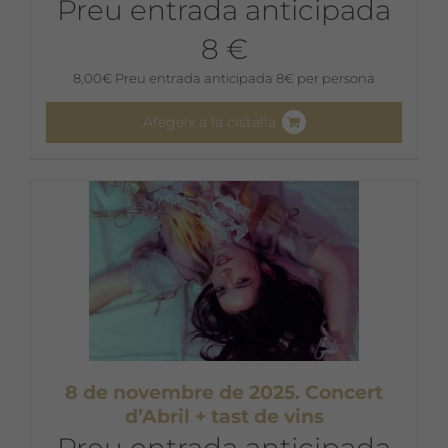
Preu entrada anticipada
8 €
8,00
€
Preu entrada anticipada 8€ per persona
Afegeix a la cistella
8 de novembre de 2025. Concert
d’Abril + tast de vins
Preu entrada anticipada