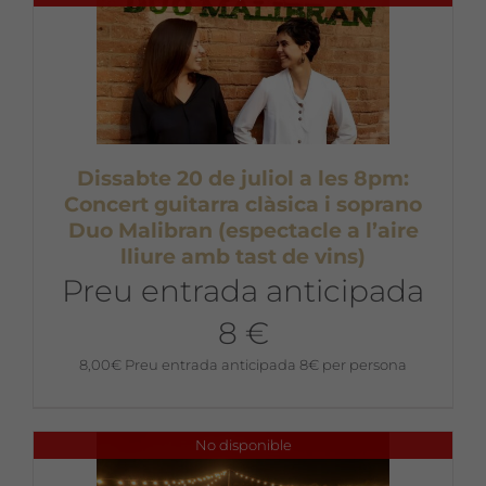
Dissabte 20 de juliol a les 8pm:
Concert guitarra clàsica i soprano
Duo Malibran (espectacle a l’aire
lliure amb tast de vins)
Preu entrada anticipada
8 €
8,00
€
Preu entrada anticipada 8€ per persona
No disponible