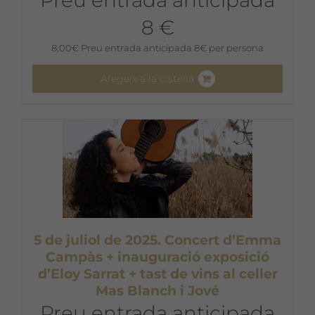
8 €
8,00
€
Preu entrada anticipada 8€ per persona
Afegeix a la cistella
5 de juliol de 2025. Concert d’Emma
Campàs + inauguració exposició
d’Eloy Sarrat + tast de vins al celler
Mas Blanch i Jové
Preu entrada anticipada