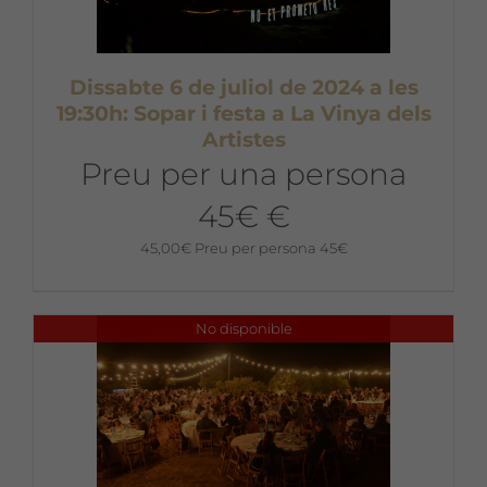
Dissabte 6 de juliol de 2024 a les
19:30h: Sopar i festa a La Vinya dels
Artistes
Preu per una persona
45€ €
45,00
€
Preu per persona 45€
No disponible