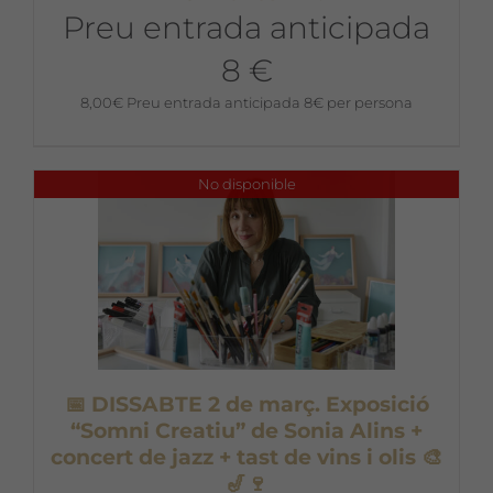
Preu entrada anticipada
8 €
8,00
€
Preu entrada anticipada 8€ per persona
No disponible
📅 DISSABTE 2 de març. Exposició
“Somni Creatiu” de Sonia Alins +
concert de jazz + tast de vins i olis 🎨
🎷🍷