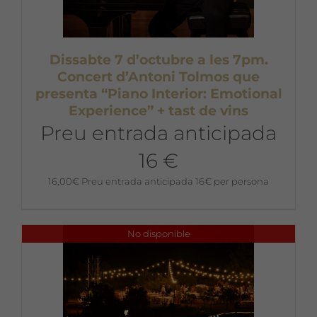
Dissabte 7 d’octubre a les 7pm.
Concert d’Antoni Tolmos que
presenta “Piano Interior: Emotional
Experience” + tast de vins
Preu entrada anticipada
16 €
16,00
€
Preu entrada anticipada 16€ per persona
No disponible