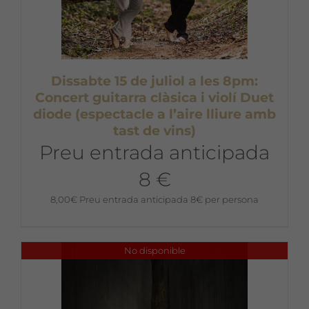
Dissabte 15 de juliol a les 8pm:
Concert guitarra clàsica i violí Duet
diode (espectacle a l’aire lliure amb
tast de vins)
Preu entrada anticipada
8 €
8,00
€
Preu entrada anticipada 8€ per persona
No disponible