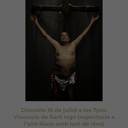
Dissabte 10 de juliol a les 7pm:
Viacrucis de Sant Iago (espectacle a
l’aire lliure amb tast de vins)