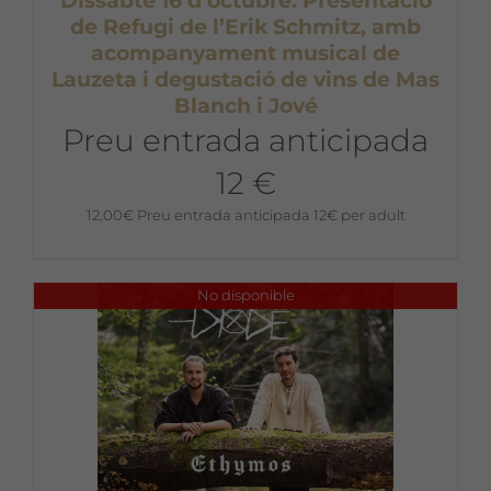
Dissabte 16 d’octubre. Presentació
de Refugi de l’Erik Schmitz, amb
acompanyament musical de
Lauzeta i degustació de vins de Mas
Blanch i Jové
Preu entrada anticipada
12 €
12,00
€
Preu entrada anticipada 12€ per adult
No disponible