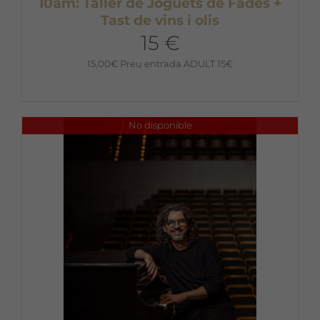
10am: Taller de Joguets de Fades +
Tast de vins i olis
15 €
15,00
€
Preu entrada ADULT 15€
No disponible