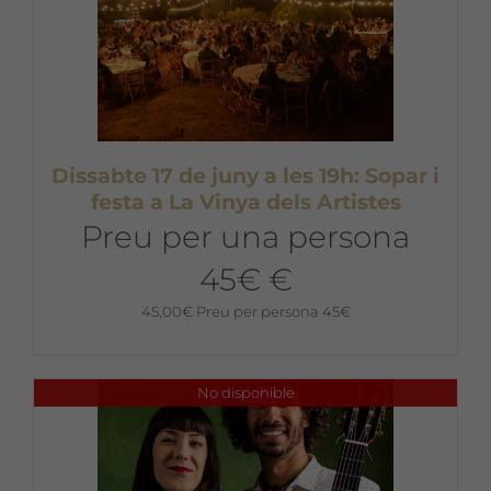
Dissabte 17 de juny a les 19h: Sopar i
festa a La Vinya dels Artistes
Preu per una persona
45€ €
45,00
€
Preu per persona 45€
No disponible