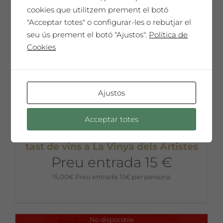
cookies que utilitzem prement el botó
"Acceptar totes" o configurar-les o rebutjar el
No disponible
seu ús prement el botó "Ajustos".
Política de
Cookies
Ajustos
Acceptar totes
Dissabte 26 de setembre: IOGA +
tast de vins a La Vinya dels Artistes
Preu entrada 15 €
15,00
€
Preu entrada 15€ per persona
No disponible