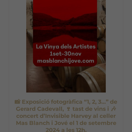
📸 Exposició fotogràfica “1, 2, 3…” de
Gerard Cadevall, 🍷 tast de vins i 🎶
concert d’Invisible Harvey al celler
Mas Blanch i Jové el 1 de setembre
2024 a les 12h.