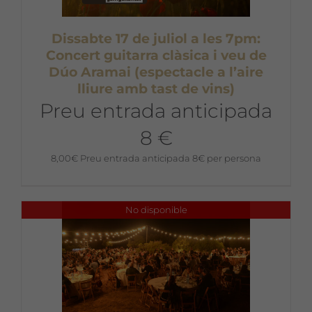
Dissabte 17 de juliol a les 7pm:
Concert guitarra clàsica i veu de
Dúo Aramai (espectacle a l’aire
lliure amb tast de vins)
Preu entrada anticipada
8 €
8,00
€
Preu entrada anticipada 8€ per persona
No disponible