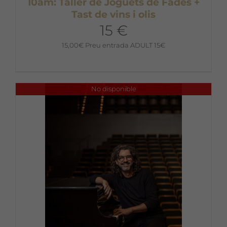
10am: Taller de Joguets de Fades +
Tast de vins i olis
15 €
15,00
€
Preu entrada ADULT 15€
No disponible