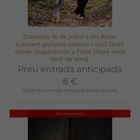
Dissabte 15 de juliol a les 8pm:
Concert guitarra clàsica i violí Duet
diode (espectacle a l’aire lliure amb
tast de vins)
Preu entrada anticipada
8 €
8,00
€
Preu entrada anticipada 8€ per persona
No disponible