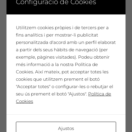
Configuració de Cookies
Preu entrada anticipada
8 €
Utilitzem cookies pròpies i de tercers per a
8,00
€
Preu entrada anticipada 8€ per persona
fins analítics i per mostrar-li publicitat
personalitzada d'acord amb un perfil elaborat
a partir dels seus hàbits de navegació (per
No disponible
exemple, pàgines visitades). Podeu obtenir
més informació a la nostra Política de
Cookies. Així mateix, pot acceptar totes les
cookies que utilitzem prement el botó
"Acceptar totes" o configurar-les o rebutjar el
seu ús prement el botó "Ajustos".
Política de
Dissabte 29 d’agost a les 20h: Visita
Cookies
+ tast de vins + concert d’Eduard
Sánchez i Jacob Cordover
Preu entrada anticipada
8 €
Ajustos