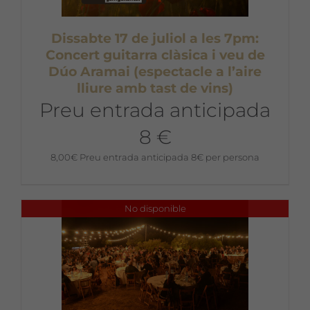
Dissabte 17 de juliol a les 7pm:
Concert guitarra clàsica i veu de
Dúo Aramai (espectacle a l’aire
lliure amb tast de vins)
Preu entrada anticipada
8 €
8,00
€
Preu entrada anticipada 8€ per persona
No disponible