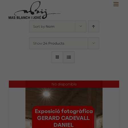
Skip
to
content
Sort by
Nom
Show
24 Products
No disponible