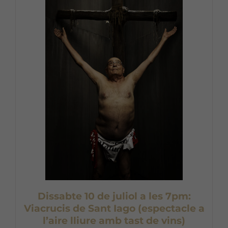
Dissabte 10 de juliol a les 7pm:
Viacrucis de Sant Iago (espectacle a
l’aire lliure amb tast de vins)