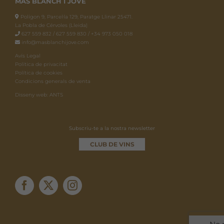
MAS BLANCH I JOVÉ
Polígon 9, Parcel·la 129, Paratge Llinar 25471.
La Pobla de Cérvoles (Lleida)
627 559 832 / 627 559 830 / +34 973 050 018
info@masblanchijove.com
Avís Legal
Política de privacitat
Política de cookies
Condicions generals de venta
Disseny web: ANTS
Subscriu-te a la nostra newsletter
CLUB DE VINS