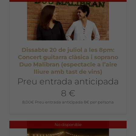
Dissabte 20 de juliol a les 8pm:
Concert guitarra clàsica i soprano
Duo Malibran (espectacle a l’aire
lliure amb tast de vins)
Preu entrada anticipada
8 €
8,00
€
Preu entrada anticipada 8€ per persona
No disponible