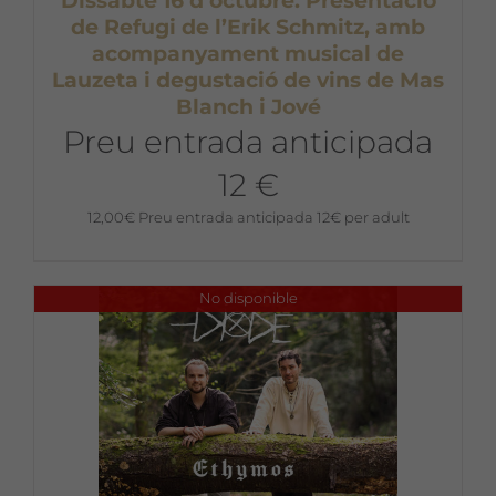
Dissabte 16 d’octubre. Presentació
de Refugi de l’Erik Schmitz, amb
acompanyament musical de
Lauzeta i degustació de vins de Mas
Blanch i Jové
Preu entrada anticipada
12 €
12,00
€
Preu entrada anticipada 12€ per adult
No disponible