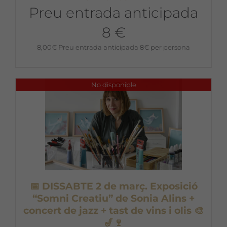
Preu entrada anticipada
8 €
8,00
€
Preu entrada anticipada 8€ per persona
No disponible
📅 DISSABTE 2 de març. Exposició
“Somni Creatiu” de Sonia Alins +
concert de jazz + tast de vins i olis 🎨
🎷🍷