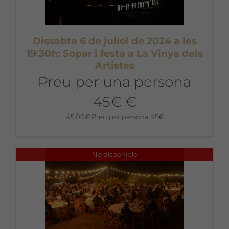
Dissabte 6 de juliol de 2024 a les
19:30h: Sopar i festa a La Vinya dels
Artistes
Preu per una persona
45€ €
45,00
€
Preu per persona 45€
No disponible