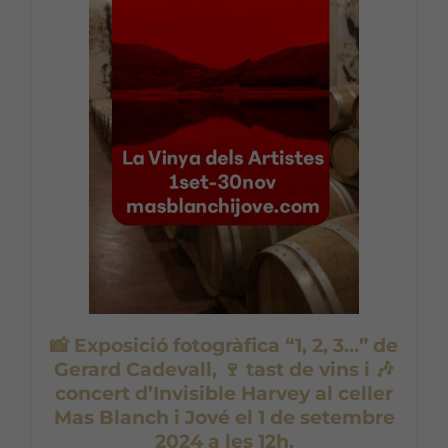
📸 Exposició fotogràfica “1, 2, 3…” de
Gerard Cadevall, 🍷 tast de vins i 🎶
concert d’Invisible Harvey al celler
Mas Blanch i Jové el 1 de setembre
2024 a les 12h.