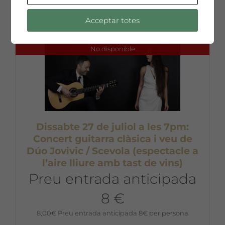
8,00
€
Preu entrada anticipada 8€ per persona
Acceptar totes
No disponible
Dissabte 27 de juliol a les 7pm:
Concert guitarra clàsica i veu de
Dúo Jovivic / Scevola (espectacle a
l’aire lliure amb tast de vins)
Preu entrada anticipada
8 €
8,00
€
Preu entrada anticipada 8€ per persona