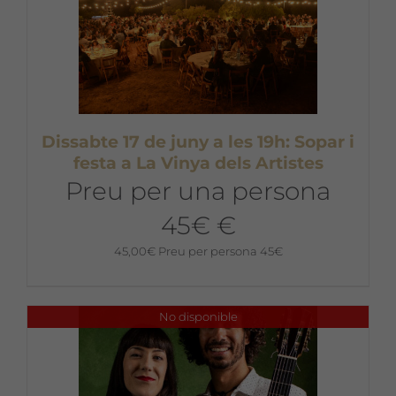
Dissabte 17 de juny a les 19h: Sopar i
festa a La Vinya dels Artistes
Preu per una persona
45€ €
45,00
€
Preu per persona 45€
No disponible