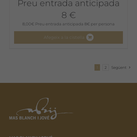
Preu entrada anticipada
8 €
8,00
€
Preu entrada anticipada 8€ per persona
Afegeix a la cistella
1
2
Següent