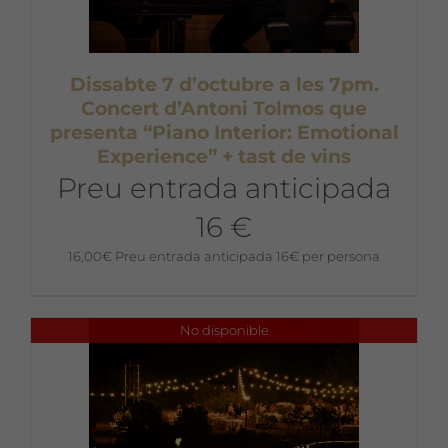
Dissabte 7 d’octubre a les 7pm.
Concert d’Antoni Tolmos que
presenta “Piano Interior: Emotional
Experience” + tast de vins
Preu entrada anticipada
16 €
16,00
€
Preu entrada anticipada 16€ per persona
No disponible