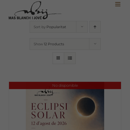
Skip
to
content
Sort by
Popularitat
Show
12 Products
No disponible