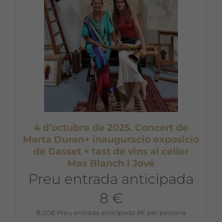
4 d’octubre de 2025. Concert de
Marta Duran+ inauguració exposició
de Gasset + tast de vins al celler
Mas Blanch i Jové
Preu entrada anticipada
8 €
8,00
€
Preu entrada anticipada 8€ per persona