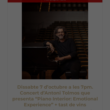
Dissabte 7 d’octubre a les 7pm.
Concert d’Antoni Tolmos que
presenta “Piano Interior: Emotional
Experience” + tast de vins