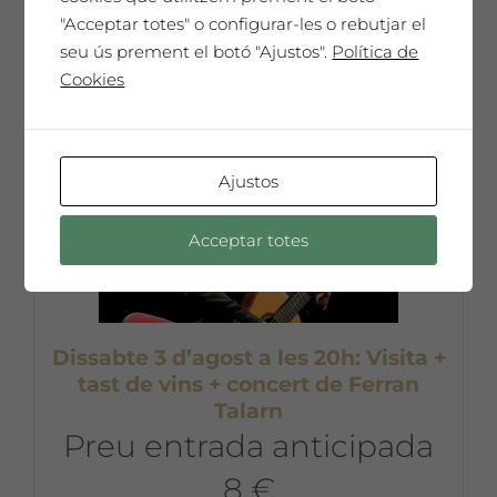
"Acceptar totes" o configurar-les o rebutjar el
8 €
seu ús prement el botó "Ajustos".
Política de
8,00
€
Preu entrada anticipada 8€ per persona
Cookies
Afegeix a la cistella
Ajustos
No disponible
Acceptar totes
Dissabte 3 d’agost a les 20h: Visita +
tast de vins + concert de Ferran
Talarn
Preu entrada anticipada
8 €