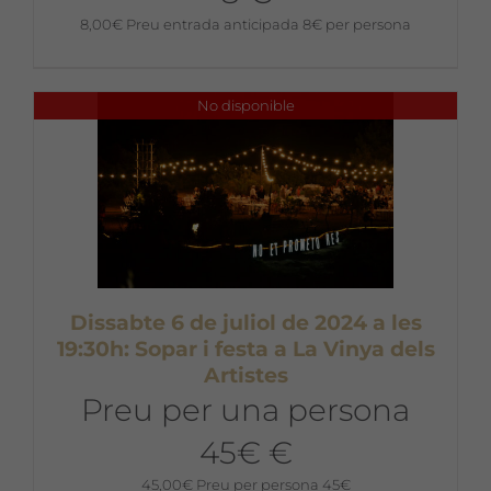
8,00
€
Preu entrada anticipada 8€ per persona
No disponible
Dissabte 6 de juliol de 2024 a les
19:30h: Sopar i festa a La Vinya dels
Artistes
Preu per una persona
45€ €
45,00
€
Preu per persona 45€