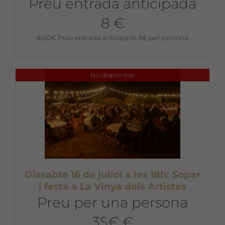
Preu entrada anticipada
8 €
8,00
€
Preu entrada anticipada 8€ per persona
No disponible
Dissabte 16 de juliol a les 18h: Sopar
i festa a La Vinya dels Artistes
Preu per una persona
35€ €