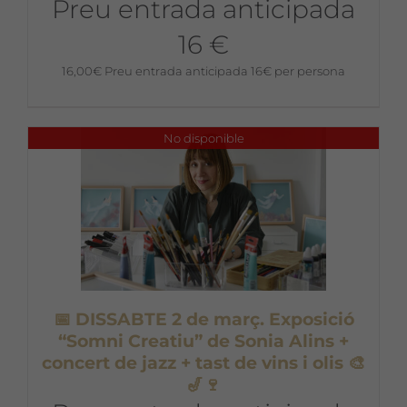
Preu entrada anticipada
16 €
16,00
€
Preu entrada anticipada 16€ per persona
No disponible
📅 DISSABTE 2 de març. Exposició
“Somni Creatiu” de Sonia Alins +
concert de jazz + tast de vins i olis 🎨
🎷🍷