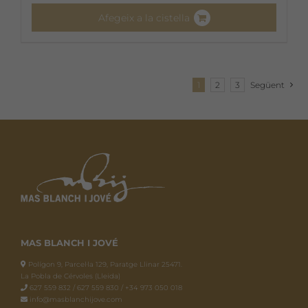
Afegeix a la cistella
1
2
3
Següent
MAS BLANCH I JOVÉ
Polígon 9, Parcel·la 129, Paratge Llinar 25471.
La Pobla de Cérvoles (Lleida)
627 559 832 / 627 559 830 / +34 973 050 018
info@masblanchijove.com