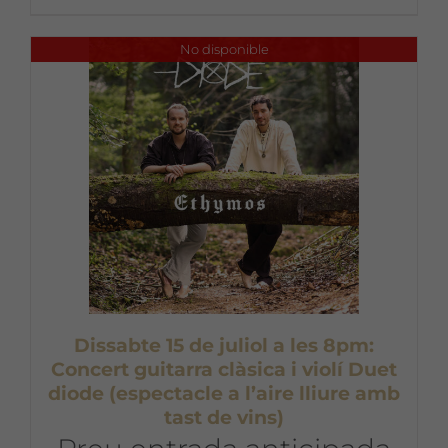
No disponible
Dissabte 15 de juliol a les 8pm:
Concert guitarra clàsica i violí Duet
diode (espectacle a l’aire lliure amb
tast de vins)