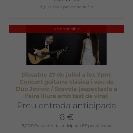
35,00
€
Preu per persona 35€
No disponible
Dissabte 27 de juliol a les 7pm:
Concert guitarra clàsica i veu de
Dúo Jovivic / Scevola (espectacle a
l’aire lliure amb tast de vins)
Preu entrada anticipada
8 €
8,00
€
Preu entrada anticipada 8€ per persona