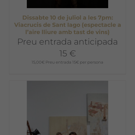
Dissabte 10 de juliol a les 7pm:
Viacrucis de Sant Iago (espectacle a
l’aire lliure amb tast de vins)
Preu entrada anticipada
15 €
15,00
€
Preu entrada 15€ per persona