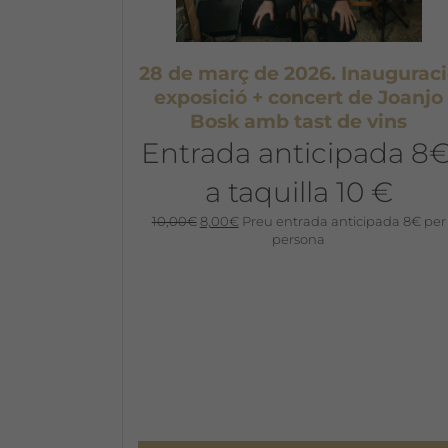
28 de març de 2026. Inaugurac
exposició + concert de Joanjo
Bosk amb tast de vins
Entrada anticipada 8€
a taquilla 10 €
El
El
10,00
€
8,00
€
Preu entrada anticipada 8€ per
preu
preu
persona
original
actual
era:
és:
10,00€.
8,00€.