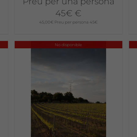
Preu per una persona
45€ €
45,00
€
Preu per persona 45€
No disponible
a