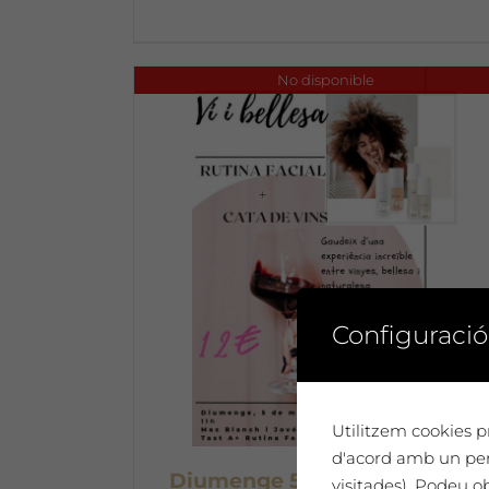
No disponible
Configuració
Utilitzem cookies pr
d'acord amb un perf
Diumenge 5 de maig: Tast de
visitades). Podeu o