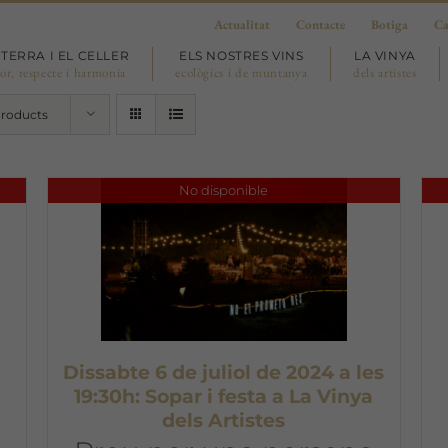
Actualitat
Contacte
Botiga
Ca
 TERRA I EL CELLER
ELS NOSTRES VINS
LA VINYA
or, respecte i harmonia
ecològics i de muntanya
dels artistes
Products
No disponible
Dissabte 6 de juliol de 2024 a les
19:30h: Sopar i festa a La Vinya
dels Artistes