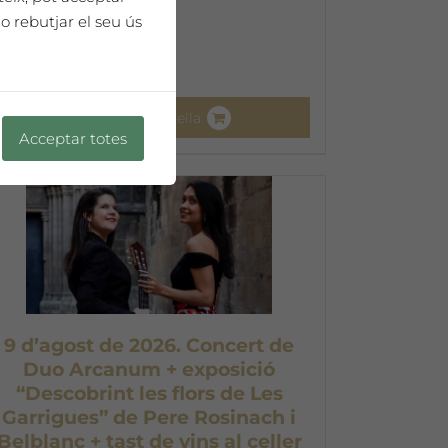
o rebutjar el seu ús
Afegeix a la cistella
Acceptar totes
9 d’agost de 2026. Concert de
Duo Arcanum + exposició
“Descobrint les flors de Les
Garrigues” de Pere Rosinach i
Belblanc + tast de vins al celler