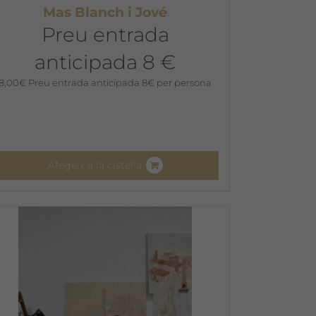
Mas Blanch i Jové
Preu entrada
anticipada 8 €
8,00
€
Preu entrada anticipada 8€ per persona
Afegeix a la cistella