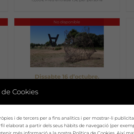
No disponible
Dissabte 16 d’octubre.
Presentació de Refugi de l’Erik
 de Cookies
Schmitz, amb acompanyament
musical de Lauzeta i degustació
de vins de Mas Blanch i Jové
Preu entrada
òpies i de tercers per a fins analítics i per mostrar-li publici
anticipada 12 €
il elaborat a partir dels seus hàbits de navegació (per exem
btenir més informació a la nostra Política de Cookies. Així ma