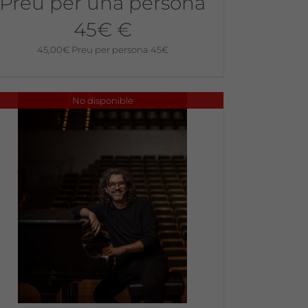
Preu per una persona
45€ €
45,00
€
Preu per persona 45€
No disponible