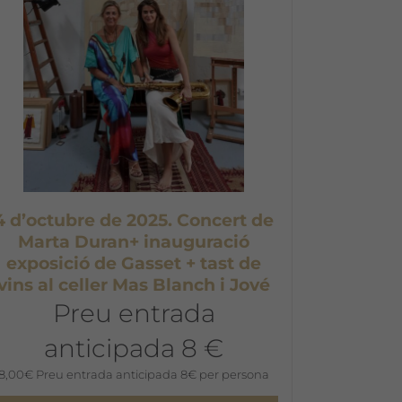
4 d’octubre de 2025. Concert de
Marta Duran+ inauguració
exposició de Gasset + tast de
vins al celler Mas Blanch i Jové
Preu entrada
anticipada 8 €
8,00
€
Preu entrada anticipada 8€ per persona