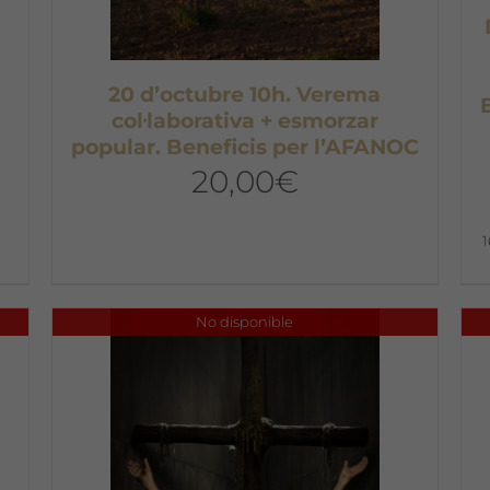
20 d’octubre 10h. Verema
col·laborativa + esmorzar
popular. Beneficis per l’AFANOC
20,00
€
No disponible