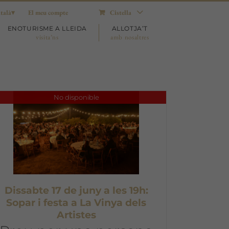
talà
El meu compte
Cistella
ENOTURISME A LLEIDA
ALLOTJA’T
visita’ns
amb nosaltres
No disponible
Dissabte 17 de juny a les 19h:
Sopar i festa a La Vinya dels
Artistes