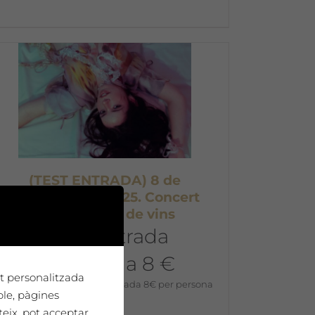
(TEST ENTRADA) 8 de
novembre de 2025. Concert
d’Abril + tast de vins
Preu entrada
anticipada 8 €
tat personalitzada
10,00
€
Preu entrada anticipada 8€ per persona
ple, pàgines
teix, pot acceptar