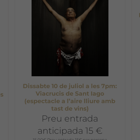
Dissabte 10 de juliol a les 7pm:
Viacrucis de Sant Iago
s
(espectacle a l’aire lliure amb
tast de vins)
Preu entrada
anticipada 15 €
15,00
€
Preu entrada 15€ per persona