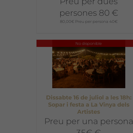
Preu per dues
persones 80 €
80,00
€
Preu per persona 40€
No disponible
Dissabte 16 de juliol a les 18h:
Sopar i festa a La Vinya dels
Artistes
Preu per una person
35€ €