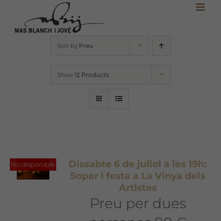
Skip
to
content
Sort by
Preu
Show
12 Products
Dissabte 6 de juliol a les 19h:
No disponible
Sopar i festa a La Vinya dels
Artistes
Preu per dues