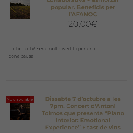
col·laborativa + esmorzar
popular. Beneficis per
l’AFANOC
20,00
€
Participa-hi! Serà molt divertit i per una
bona causa!
Dissabte 7 d’octubre a les
No disponible
7pm. Concert d’Antoni
Tolmos que presenta “Piano
Interior: Emotional
Experience” + tast de vins