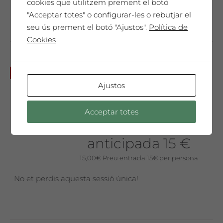
No et perdis aquesta sessió única!
cookies que utilitzem prement el botó
"Acceptar totes" o configurar-les o rebutjar el
seu ús prement el botó "Ajustos".
Política de
Cookies
Dissabte 10 de juliol a les
No disponible
7pm: Viacrucis de Sant Iago
Ajustos
(espectacle a l’aire lliure amb
tast de vins)
Acceptar totes
Preu entrada
anticipada 15 €
15,00
€
Preu entrada 15€ per persona
No et perdis aquesta sessió única!