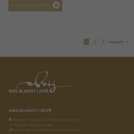
Afegeix a la cistella
1
2
3
Següent
MAS BLANCH I JOVÉ
Polígon 9, Parcel·la 129, Paratge Llinar 25471.
La Pobla de Cérvoles (Lleida)
627 559 832 / 627 559 830 / +34 973 050 018