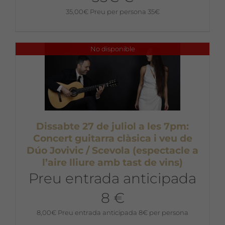
35,00
€
Preu per persona 35€
No disponible
Dissabte 27 de juliol a les 7pm:
Concert guitarra clàsica i veu de
Dúo Jovivic / Scevola (espectacle a
l’aire lliure amb tast de vins)
Preu entrada anticipada
8 €
8,00
€
Preu entrada anticipada 8€ per persona