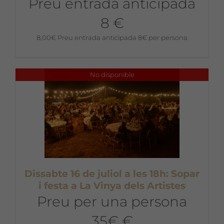
Preu entrada anticipada
8 €
8,00
€
Preu entrada anticipada 8€ per persona
No disponible
Dissabte 16 de juliol a les 18h: Sopar
i festa a La Vinya dels Artistes
Preu per una persona
35€ €