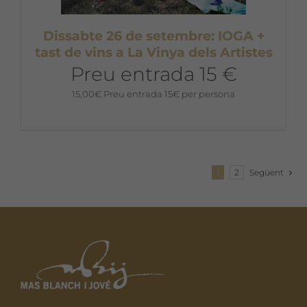
Dissabte 26 de setembre: IOGA +
tast de vins a La Vinya dels Artistes
Preu entrada 15 €
15,00
€
Preu entrada 15€ per persona
1
2
Següent