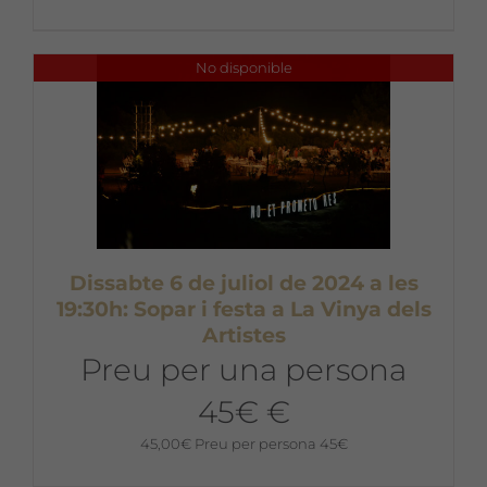
No disponible
Dissabte 6 de juliol de 2024 a les
19:30h: Sopar i festa a La Vinya dels
Artistes
Preu per una persona
45€ €
45,00
€
Preu per persona 45€