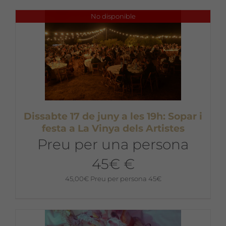
No disponible
Dissabte 17 de juny a les 19h: Sopar i
festa a La Vinya dels Artistes
Preu per una persona
45€ €
45,00
€
Preu per persona 45€