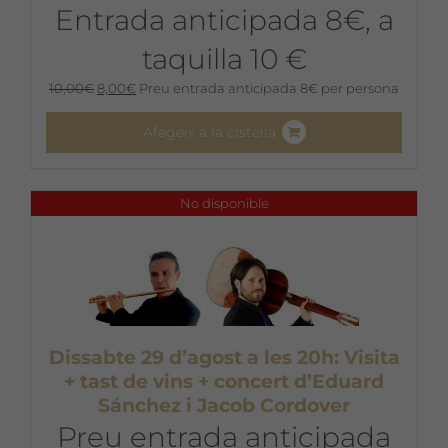
Entrada anticipada 8€, a
taquilla 10 €
El
El
10,00
€
8,00
€
Preu entrada anticipada 8€ per persona
preu
preu
original
actual
Afegeix a la cistella
era:
és:
10,00€.
8,00€.
No disponible
Dissabte 29 d’agost a les 20h: Visita
+ tast de vins + concert d’Eduard
Sánchez i Jacob Cordover
Preu entrada anticipada