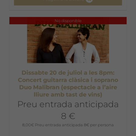
No disponible
Dissabte 20 de juliol a les 8pm:
Concert guitarra clàsica i soprano
Duo Malibran (espectacle a l’aire
lliure amb tast de vins)
Preu entrada anticipada
8 €
8,00
€
Preu entrada anticipada 8€ per persona