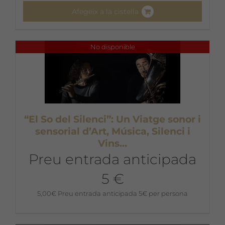
Afegeix a la cistella
No disponible
“El So del Silenci”: Un Viatge sonor i
sensorial d’Art, Música, Silenci i
Vins…
Preu entrada anticipada
5 €
5,00
€
Preu entrada anticipada 5€ per persona