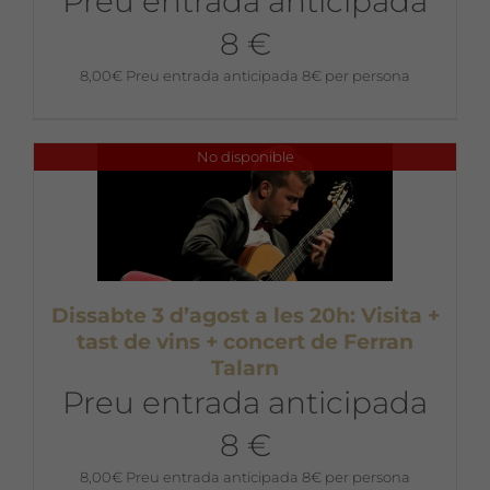
Preu entrada anticipada
8 €
8,00
€
Preu entrada anticipada 8€ per persona
No disponible
Dissabte 3 d’agost a les 20h: Visita +
tast de vins + concert de Ferran
Talarn
Preu entrada anticipada
8 €
8,00
€
Preu entrada anticipada 8€ per persona