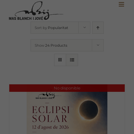
Skip
to
content
Sort by
Popularitat
Show
24 Products
No disponible