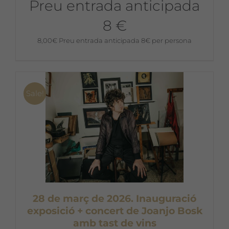
Preu entrada anticipada
8 €
8,00
€
Preu entrada anticipada 8€ per persona
Sale!
28 de març de 2026. Inauguració
exposició + concert de Joanjo Bosk
amb tast de vins