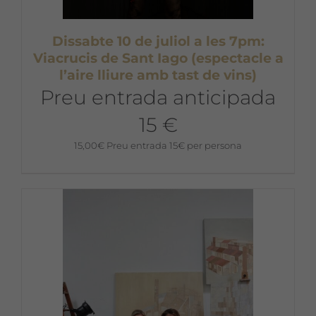
Dissabte 10 de juliol a les 7pm:
Viacrucis de Sant Iago (espectacle a
l’aire lliure amb tast de vins)
Preu entrada anticipada
15 €
15,00
€
Preu entrada 15€ per persona