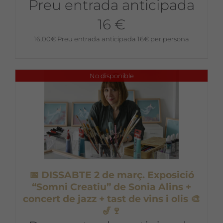
Preu entrada anticipada
16 €
16,00
€
Preu entrada anticipada 16€ per persona
No disponible
📅 DISSABTE 2 de març. Exposició
“Somni Creatiu” de Sonia Alins +
concert de jazz + tast de vins i olis 🎨
🎷🍷