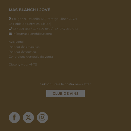
MAS BLANCH I JOVÉ
Polígon 9, Parcel·la 129, Paratge Llinar 25471.
La Pobla de Cérvoles (Lleida)
627 559 832 / 627 559 830 / +34 973 050 018
info@masblanchijove.com
Avís Legal
Política de privacitat
Política de cookies
Condicions generals de venta
Disseny web: ANTS
Subscriu-te a la nostra newsletter
CLUB DE VINS