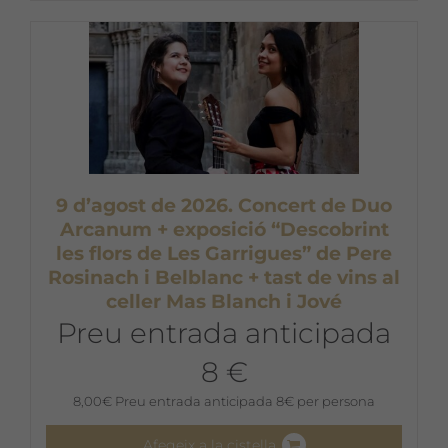
9 d’agost de 2026. Concert de Duo
Arcanum + exposició “Descobrint
les flors de Les Garrigues” de Pere
Rosinach i Belblanc + tast de vins al
celler Mas Blanch i Jové
Preu entrada anticipada
8 €
8,00
€
Preu entrada anticipada 8€ per persona
Afegeix a la cistella