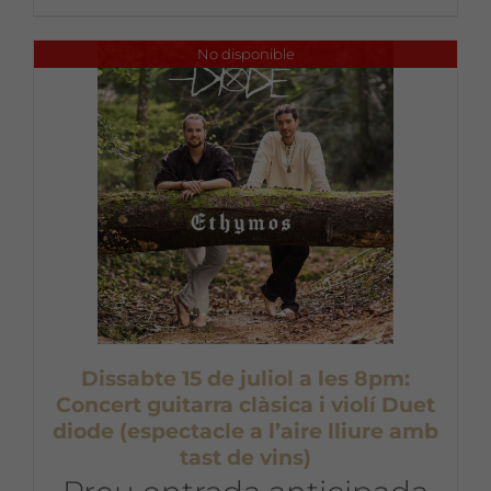
No disponible
Dissabte 15 de juliol a les 8pm:
Concert guitarra clàsica i violí Duet
diode (espectacle a l’aire lliure amb
tast de vins)