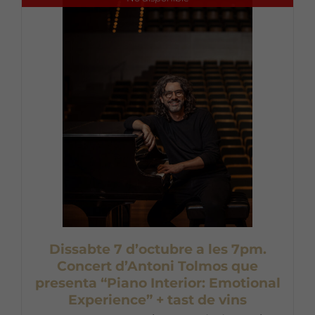
Dissabte 7 d’octubre a les 7pm.
Concert d’Antoni Tolmos que
presenta “Piano Interior: Emotional
Experience” + tast de vins