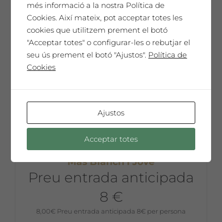
més informació a la nostra Política de
Afegeix a la cistella
Cookies. Així mateix, pot acceptar totes les
cookies que utilitzem prement el botó
"Acceptar totes" o configurar-les o rebutjar el
seu ús prement el botó "Ajustos".
Política de
Cookies
Ajustos
5 de juliol de 2025. Concert d’Emma
Campàs + inauguració exposició
Acceptar totes
d’Eloy Sarrat + tast de vins al celler
Mas Blanch i Jové
Preu entrada anticipada
8 €
8,00
€
Preu entrada anticipada 8€ per persona