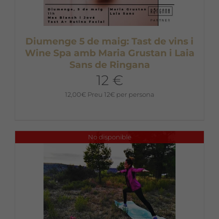
Diumenge 5 de maig: Tast de vins i
Wine Spa amb Maria Grustan i Laia
Sans de Ringana
12 €
12,00
€
Preu 12€ per persona
No disponible