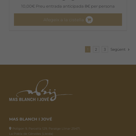
10,00
€
Preu entrada anticipada 8€ per persona
Afegeix a la cistella
1
2
3
Següent
MAS BLANCH I JOVÉ
Polígon 9, Parcel·la 129, Paratge Llinar 25471.
La Pobla de Cérvoles (Lleida)