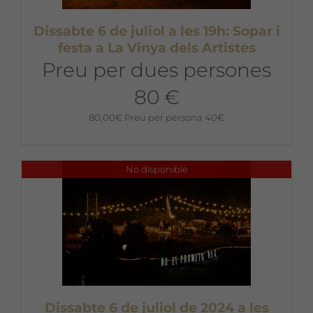
Dissabte 6 de juliol a les 19h: Sopar i
festa a La Vinya dels Artistes
Preu per dues persones
80 €
80,00
€
Preu per persona 40€
No disponible
Dissabte 6 de juliol de 2024 a les