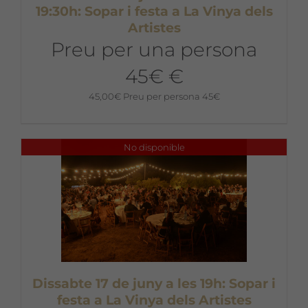
19:30h: Sopar i festa a La Vinya dels
Artistes
Preu per una persona
45€ €
45,00
€
Preu per persona 45€
No disponible
Dissabte 17 de juny a les 19h: Sopar i
festa a La Vinya dels Artistes