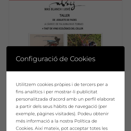
Configuració de Cookies
Utilitzem cookies pròpies i de tercers per a
fins analítics i per mostrar-li publicitat
personalitzada d'acord amb un perfil elaborat
a partir dels seus hàbits de navegació (per
exemple, pàgines visitades). Podeu obtenir
més informació a la nostra Política de
Cookies. Així mateix, pot acceptar totes les