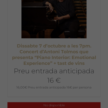
Dissabte 7 d’octubre a les 7pm.
Concert d’Antoni Tolmos que
presenta “Piano Interior: Emotional
Experience” + tast de vins
Preu entrada anticipada
16 €
16,00
€
Preu entrada anticipada 16€ per persona
No disponible