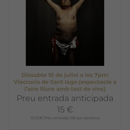
Dissabte 10 de juliol a les 7pm:
Viacrucis de Sant Iago (espectacle a
l’aire lliure amb tast de vins)
Preu entrada anticipada
15 €
15,00
€
Preu entrada 15€ per persona