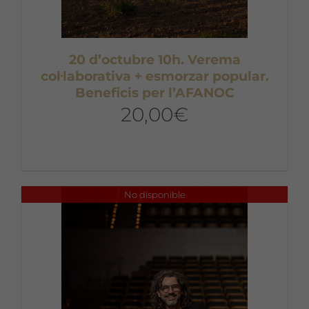
20 d’octubre 10h. Verema
col·laborativa + esmorzar popular.
Beneficis per l’AFANOC
20,00
€
No disponible