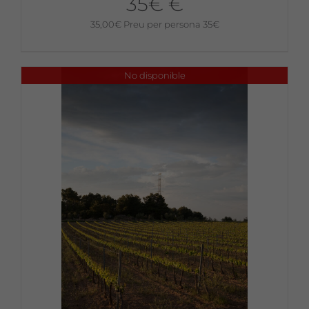
35€ €
35,00
€
Preu per persona 35€
No disponible