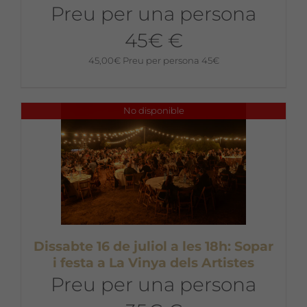
Preu per una persona
45€ €
45,00
€
Preu per persona 45€
No disponible
Dissabte 16 de juliol a les 18h: Sopar
i festa a La Vinya dels Artistes
Preu per una persona