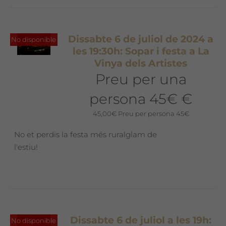
Dissabte 6 de juliol de 2024 a
No disponible
les 19:30h: Sopar i festa a La
Vinya dels Artistes
Preu per una
persona 45€ €
45,00
€
Preu per persona 45€
No et perdis la festa més ruralglam de
l'estiu!
Dissabte 6 de juliol a les 19h:
No disponible