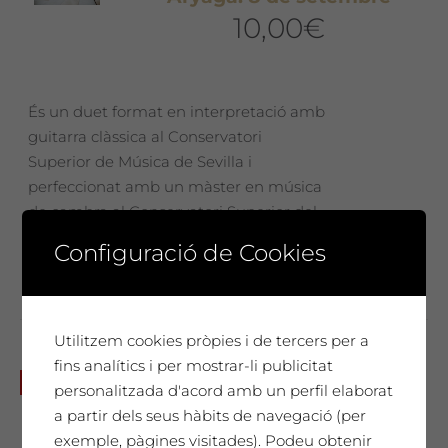
10,00
€
És un duet format en interpretació amb
guitarra clàssica al Conservatori
Superior de Música de Sevilla i
perfeccionat amb un màster en música
de cambra al Conservatori Superior del
Liceu de Barcelona.
Configuració de Cookies
Utilitzem cookies pròpies i de tercers per a
fins analítics i per mostrar-li publicitat
Diumenge 5 de maig: Tast de
No disponible
personalitzada d'acord amb un perfil elaborat
vins i Wine Spa amb Maria
a partir dels seus hàbits de navegació (per
Grustan i Laia Sans de
exemple, pàgines visitades). Podeu obtenir