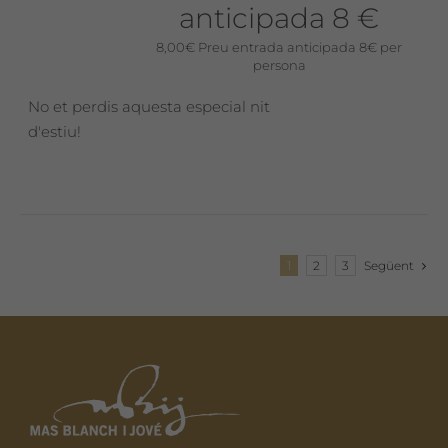
anticipada 8 €
8,00
€
Preu entrada anticipada 8€ per
persona
No et perdis aquesta especial nit
d'estiu!
1
2
3
Següent