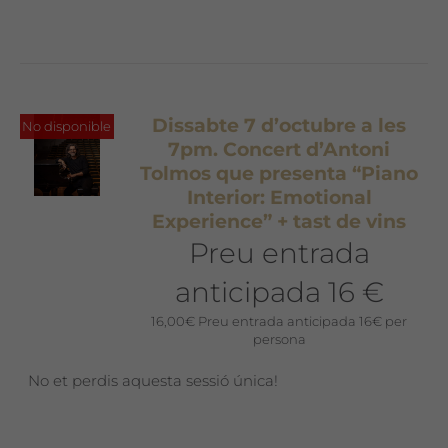
Dissabte 7 d’octubre a les
No disponible
7pm. Concert d’Antoni
Tolmos que presenta “Piano
Interior: Emotional
Experience” + tast de vins
Preu entrada
anticipada 16 €
16,00
€
Preu entrada anticipada 16€ per
persona
No et perdis aquesta sessió única!