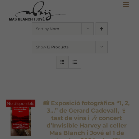
Skip
to
content
Sort by
Nom
Show
12 Products
📸 Exposició fotogràfica “1, 2,
No disponible
3…” de Gerard Cadevall, 🍷
tast de vins i 🎶 concert
d’Invisible Harvey al celler
Mas Blanch i Jové el 1 de