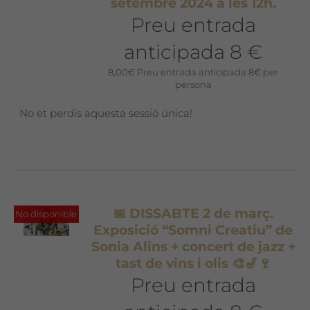
setembre 2024 a les 12h.
Preu entrada
anticipada 8 €
8,00
€
Preu entrada anticipada 8€ per
persona
No et perdis aquesta sessió única!
📅 DISSABTE 2 de març.
No disponible
Exposició “Somni Creatiu” de
Sonia Alins + concert de jazz +
tast de vins i olis 🎨🎷🍷
Preu entrada