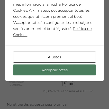
Ringana
més informació a la nostra Política de
12 €
Cookies. Així mateix, pot acceptar totes les
cookies que utilitzem prement el botó
12,00
€
Preu 12€ per persona
"Acceptar totes" o configurar-les o rebutjar el
seu ús prement el botó "Ajustos".
Política de
No et perdis aquesta sessió única!
Cookies
Ajustos
Diumenge 20 de novembre a
No disponible
Acceptar totes
les 10am: Taller de Joguets de
Fades + Tast de vins i olis
15 €
15,00
€
Preu entrada ADULT 15€
No et perdis aquesta sessió única!