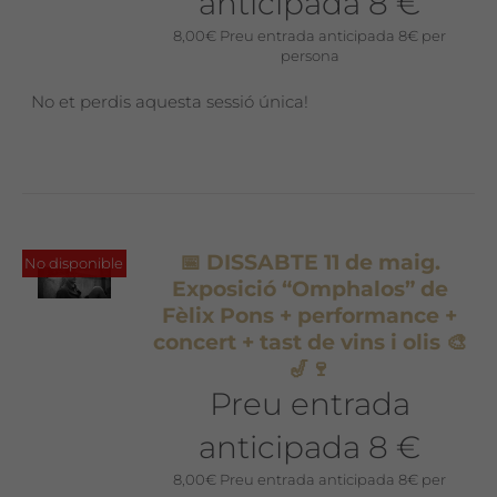
anticipada 8 €
8,00
€
Preu entrada anticipada 8€ per
persona
No et perdis aquesta sessió única!
📅 DISSABTE 11 de maig.
No disponible
Exposició “Omphalos” de
Fèlix Pons + performance +
concert + tast de vins i olis 🎨
🎷🍷
Preu entrada
anticipada 8 €
8,00
€
Preu entrada anticipada 8€ per