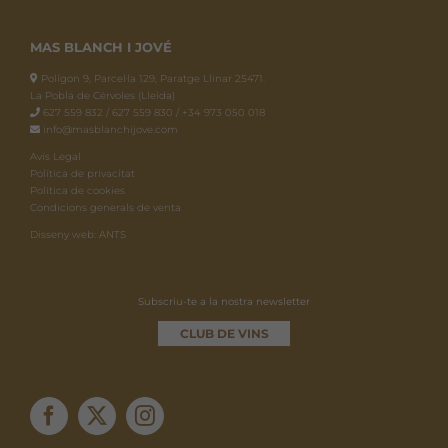
MAS BLANCH I JOVÉ
Polígon 9, Parcel·la 129, Paratge Llinar 25471.
La Pobla de Cérvoles (Lleida)
627 559 832 / 627 559 830 / +34 973 050 018
info@masblanchijove.com
Avís Legal
Política de privacitat
Política de cookies
Condicions generals de venta
Disseny web: ANTS
Subscriu-te a la nostra newsletter
CLUB DE VINS