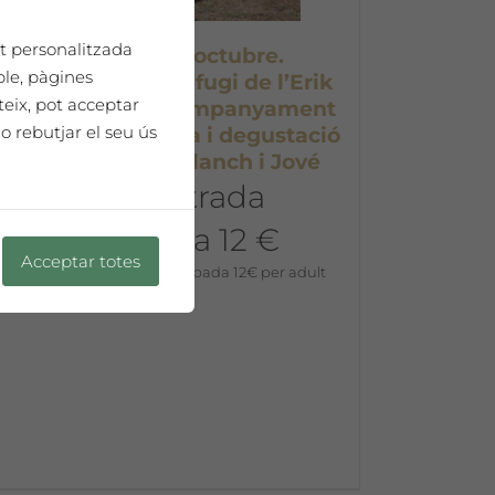
tat personalitzada
Dissabte 16 d’octubre.
ple, pàgines
Presentació de Refugi de l’Erik
teix, pot acceptar
Schmitz, amb acompanyament
o rebutjar el seu ús
musical de Lauzeta i degustació
de vins de Mas Blanch i Jové
Preu entrada
anticipada 12 €
Acceptar totes
12,00
€
Preu entrada anticipada 12€ per adult