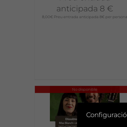
anticipada 8 €
8,00
€
Preu entrada anticipada 8€ per person
No disponible
Configuració