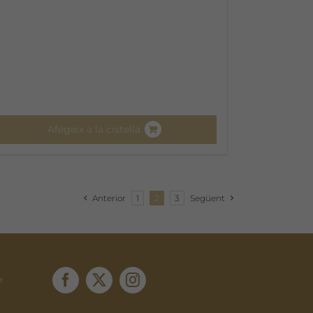
Afegeix a la cistella
Anterior
1
2
3
Següent
r