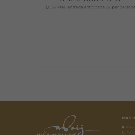
8,00
€
Preu entrada anticipada 8€ per person
MAS B
Polígon
La Pobla