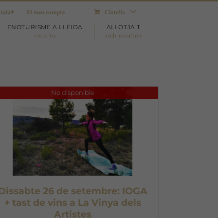
talà
El meu compte
Cistella
ENOTURISME A LLEIDA
ALLOTJA’T
visita’ns
amb nosaltres
No disponible
Dissabte 26 de setembre: IOGA
+ tast de vins a La Vinya dels
Artistes