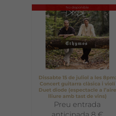
No disponible
Dissabte 15 de juliol a les 8pm
Concert guitarra clàsica i violí
Duet diode (espectacle a l’air
lliure amb tast de vins)
Preu entrada
anticipada 8 €