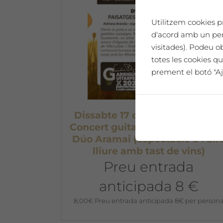
Utilitzem cookies pr
d'acord amb un perf
visitades). Podeu o
totes les cookies qu
prement el botó "Aj
Dissabte 17 de juliol a les 7pm
Concert guitarra clàsica i veu d
Dúo Aramai (espectacle a l’air
lliure amb tast de vins)
Preu entrada
anticipada 8 €
8,00
€
Preu entrada anticipada 8€ per person