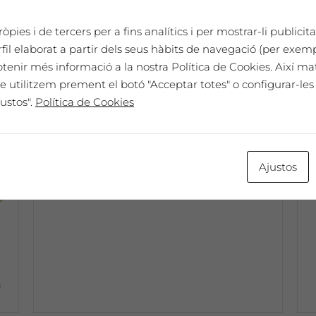
òpies i de tercers per a fins analítics i per mostrar-li publici
Dissabte 16 de juliol a les 18h:
il elaborat a partir dels seus hàbits de navegació (per exem
Sopar i festa a La Vinya dels
btenir més informació a la nostra Política de Cookies. Així ma
Artistes
e utilitzem prement el botó "Acceptar totes" o configurar-les 
Preu per una persona
ustos".
Política de Cookies
35€ €
35,00
€
Preu per persona 35€
:
Ajustos
e
e
a