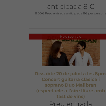
anticipada 8 €
8,00
€
Preu entrada anticipada 8€ per person
No disponible
Dissabte 20 de juliol a les 8pm
Concert guitarra clàsica i
soprano Duo Malibran
(espectacle a l’aire lliure amb
tast de vins)
Preu entrada