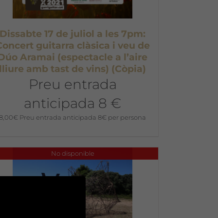
Dissabte 17 de juliol a les 7pm:
Concert guitarra clàsica i veu de
Dúo Aramai (espectacle a l’aire
lliure amb tast de vins) (Còpia)
Preu entrada
anticipada 8 €
8,00
€
Preu entrada anticipada 8€ per persona
No disponible