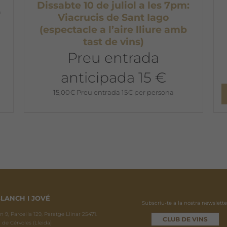
Dissabte 10 de juliol a les 7pm:
a
Viacrucis de Sant Iago
(espectacle a l’aire lliure amb
tast de vins)
Preu entrada
anticipada 15 €
15,00
€
Preu entrada 15€ per persona
LANCH I JOVÉ
Subscriu-te a la nostra newslette
 9, Parcel·la 129, Paratge Llinar 25471.
CLUB DE VINS
 de Cérvoles (Lleida)