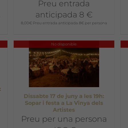
Preu entrada
anticipada 8 €
a
8,00
€
Preu entrada anticipada 8€ per persona
No disponible
:
Dissabte 17 de juny a les 19h:
Sopar i festa a La Vinya dels
Artistes
Preu per una persona