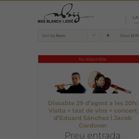
Skip
to
LA
content
am
Sort by
Nom
Show
12 P
No disponible
Dissabte 29 d’agost a les 20h:
Visita + tast de vins + concert
d’Eduard Sánchez i Jacob
Cordover
Preu entrada