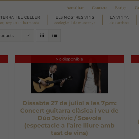
Actualitat
Contacte
Botiga
Ca
 TERRA I EL CELLER
ELS NOSTRES VINS
LA VINYA
or, respecte i harmonia
ecològics i de muntanya
dels artistes
roducts
No disponible
Dissabte 27 de juliol a les 7pm:
Concert guitarra clàsica i veu de
Dúo Jovivic / Scevola
(espectacle a l’aire lliure amb
tast de vins)