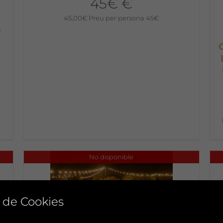
45€ €
45,00
€
Preu per persona 45€
a
No disponible
 de Cookies