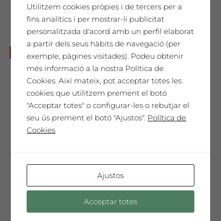
Utilitzem cookies pròpies i de tercers per a
fins analítics i per mostrar-li publicitat
personalitzada d'acord amb un perfil elaborat
a partir dels seus hàbits de navegació (per
Entrada concert de Duo
No disponible
exemple, pàgines visitades). Podeu obtenir
Aryaga: 8 de setembre
més informació a la nostra Política de
10,00
€
Cookies. Així mateix, pot acceptar totes les
cookies que utilitzem prement el botó
"Acceptar totes" o configurar-les o rebutjar el
seu ús prement el botó "Ajustos".
Política de
És un duet format en interpretació amb
Cookies
guitarra clàssica al Conservatori
Superior de Música de Sevilla i
perfeccionat amb un màster en música
de cambra al Conservatori Superior del
Ajustos
Liceu de Barcelona.
Acceptar totes