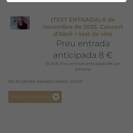
(TEST ENTRADA) 8 de
novembre de 2025. Concert
d’Abril + tast de vins
Preu entrada
anticipada 8 €
10,00
€
Preu entrada anticipada 8€ per
persona
No et perdis aquesta sessió única!
Afegeix a la cistella