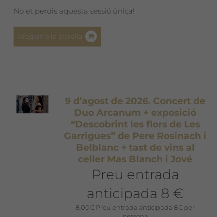
era:
és:
No et perdis aquesta sessió única!
10,00€.
8,00€.
Afegeix a la cistella
9 d’agost de 2026. Concert de
Duo Arcanum + exposició
“Descobrint les flors de Les
Garrigues” de Pere Rosinach i
Belblanc + tast de vins al
celler Mas Blanch i Jové
Preu entrada
anticipada 8 €
8,00
€
Preu entrada anticipada 8€ per
persona