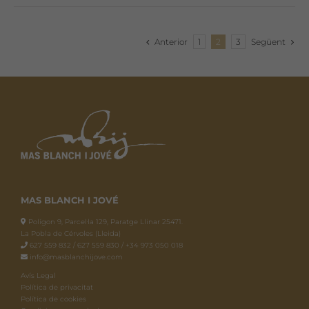
Anterior
1
2
3
Següent
MAS BLANCH I JOVÉ
Polígon 9, Parcel·la 129, Paratge Llinar 25471.
La Pobla de Cérvoles (Lleida)
627 559 832 / 627 559 830 / +34 973 050 018
info@masblanchijove.com
Avís Legal
Política de privacitat
Política de cookies