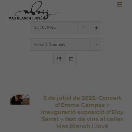
Skip
to
content
Sort by
Preu
Show
12 Products
5 de juliol de 2025. Concert
d’Emma Campàs +
inauguració exposició d’Eloy
Sarrat + tast de vins al celler
Mas Blanch i Jové