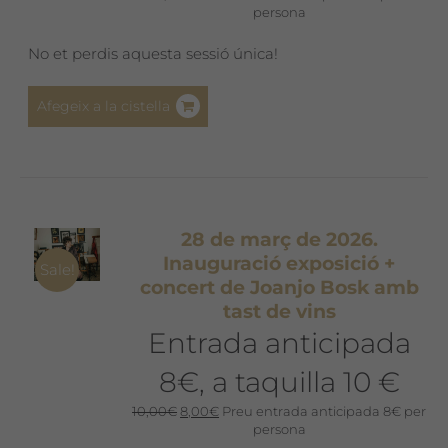
persona
No et perdis aquesta sessió única!
Afegeix a la cistella
28 de març de 2026.
Inauguració exposició +
Sale!
concert de Joanjo Bosk amb
tast de vins
Entrada anticipada
8€, a taquilla 10 €
El
El
10,00
€
8,00
€
Preu entrada anticipada 8€ per
preu
preu
persona
original
actual