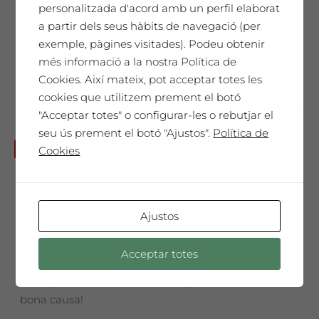
personalitzada d'acord amb un perfil elaborat
era:
és:
No et perdis aquesta sessió única!
10,00€.
8,00€.
a partir dels seus hàbits de navegació (per
exemple, pàgines visitades). Podeu obtenir
Afegeix a la cistella
més informació a la nostra Política de
Cookies. Així mateix, pot acceptar totes les
cookies que utilitzem prement el botó
"Acceptar totes" o configurar-les o rebutjar el
seu ús prement el botó "Ajustos".
Política de
20 d’octubre 10h. Verema
No disponible
Cookies
col·laborativa + esmorzar
popular. Beneficis per
l’AFANOC
Ajustos
20,00
€
Acceptar totes
Participa-hi! Serà molt divertit i per una
bona causa!