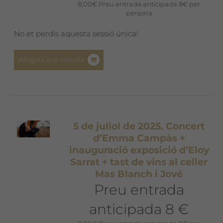
8,00
€
Preu entrada anticipada 8€ per
persona
No et perdis aquesta sessió única!
Afegeix a la cistella
5 de juliol de 2025. Concert
d’Emma Campàs +
inauguració exposició d’Eloy
Sarrat + tast de vins al celler
Mas Blanch i Jové
Preu entrada
anticipada 8 €