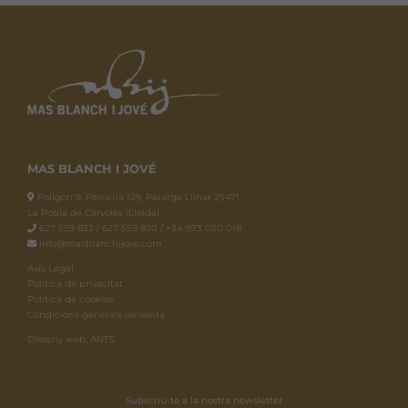
MAS BLANCH I JOVÉ
Polígon 9, Parcel·la 129, Paratge Llinar 25471.
La Pobla de Cérvoles (Lleida)
627 559 832 / 627 559 830 / +34 973 050 018
info@masblanchijove.com
Avís Legal
Política de privacitat
Política de cookies
Condicions generals de venta
Disseny web: ANTS
Subscriu-te a la nostra newsletter