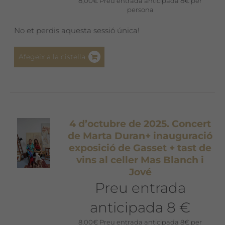
8,00
€
Preu entrada anticipada 8€ per
persona
No et perdis aquesta sessió única!
Afegeix a la cistella
4 d’octubre de 2025. Concert
de Marta Duran+ inauguració
exposició de Gasset + tast de
vins al celler Mas Blanch i
Jové
Preu entrada
anticipada 8 €
8,00
€
Preu entrada anticipada 8€ per