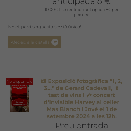
anticipada 8 €
10,00
€
Preu entrada anticipada 8€ per
persona
No et perdis aquesta sessió única!
Afegeix a la cistella
📸 Exposició fotogràfica “1, 2,
No disponible
3…” de Gerard Cadevall, 🍷
tast de vins i 🎶 concert
d’Invisible Harvey al celler
Mas Blanch i Jové el 1 de
setembre 2024 a les 12h.
Preu entrada