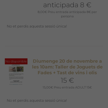
anticipada 8 €
8,00
€
Preu entrada anticipada 8€ per
persona
No et perdis aquesta sessió única!
Diumenge 20 de novembre a
No disponible
les 10am: Taller de Joguets de
Fades + Tast de vins i olis
15 €
15,00
€
Preu entrada ADULT 15€
No et perdis aquesta sessió única!