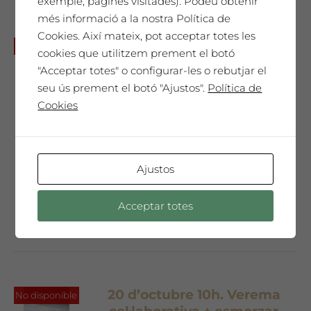
exemple, pàgines visitades). Podeu obtenir
més informació a la nostra Política de
Cookies. Així mateix, pot acceptar totes les
Dissabte 6 de juliol a les 19h:
No disponible
cookies que utilitzem prement el botó
Sopar i festa a La Vinya dels
"Acceptar totes" o configurar-les o rebutjar el
Artistes
seu ús prement el botó "Ajustos".
Política de
Preu per dues
Cookies
persones 80 €
80,00
€
Preu per persona 40€
Ajustos
No et perdis la festa més ruralglam de
l'estiu!
Acceptar totes
20 d’octubre 10h. Verema
No disponible