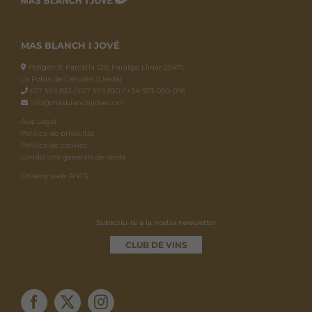
MAS BLANCH I JOVÉ
Polígon 9, Parcel·la 129, Paratge Llinar 25471.
La Pobla de Cérvoles (Lleida)
627 559 832 / 627 559 830 / +34 973 050 018
info@masblanchijove.com
Avís Legal
Política de privacitat
Política de cookies
Condicions generals de venta
Disseny web: ANTS
Subscriu-te a la nostra newsletter
CLUB DE VINS