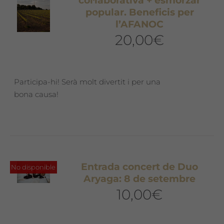
col·laborativa + esmorzar
popular. Beneficis per
l’AFANOC
20,00
€
Participa-hi! Serà molt divertit i per una
bona causa!
Entrada concert de Duo
No disponible
Aryaga: 8 de setembre
10,00
€