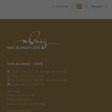
Anterior
1
2
3
Següent
MAS BLANCH I JOVÉ
Polígon 9, Parcel·la 129, Paratge Llinar 25471.
La Pobla de Cérvoles (Lleida)
627 559 832 / 627 559 830 / +34 973 050 018
info@masblanchijove.com
Avís Legal
Política de privacitat
Política de cookies
Condicions generals de venta
Disseny web: ANTS