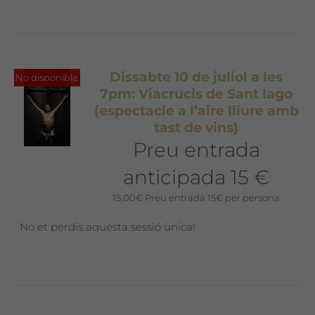
Dissabte 10 de juliol a les
No disponible
7pm: Viacrucis de Sant Iago
(espectacle a l’aire lliure amb
tast de vins)
Preu entrada
anticipada 15 €
15,00
€
Preu entrada 15€ per persona
No et perdis aquesta sessió única!