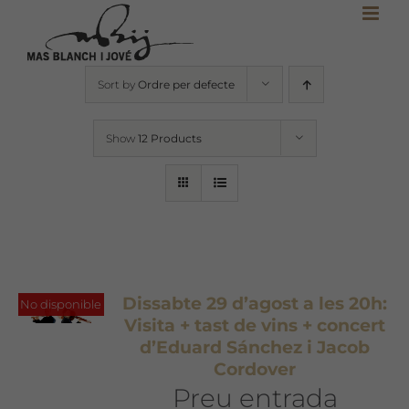
Skip
to
content
Sort by
Ordre per defecte
Show
12 Products
Dissabte 29 d’agost a les 20h:
No disponible
Visita + tast de vins + concert
d’Eduard Sánchez i Jacob
Cordover
Preu entrada