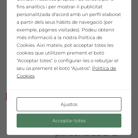
tast de vins)
fins analítics i per mostrar-li publicitat
Preu entrada
personalitzada d'acord amb un perfil elaborat
a partir dels seus hàbits de navegació (per
anticipada 8 €
exemple, pàgines visitades). Podeu obtenir
8,00
€
Preu entrada anticipada 8€ per
més informació a la nostra Política de
persona
Cookies. Així mateix, pot acceptar totes les
No et perdis aquesta sessió única!
cookies que utilitzem prement el botó
"Acceptar totes" o configurar-les o rebutjar el
seu ús prement el botó "Ajustos".
Política de
Cookies
Dissabte 16 de juliol a les 18h:
No disponible
Sopar i festa a La Vinya dels
Ajustos
Artistes
Preu per una
Acceptar totes
persona 35€ €