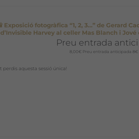
 Exposició fotogràfica “1, 2, 3…” de Gerard Cad
d’Invisible Harvey al celler Mas Blanch i Jové 
Preu entrada antic
8,00
€
Preu entrada anticipada 8€
t perdis aquesta sessió única!