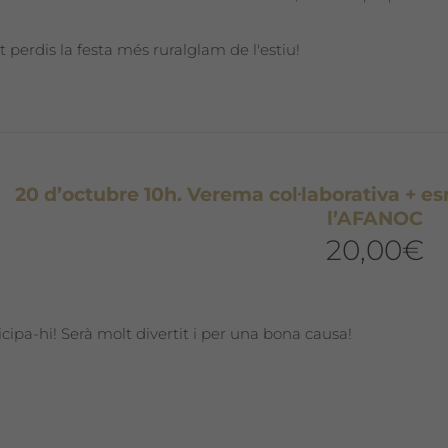
t perdis la festa més ruralglam de l'estiu!
20 d’octubre 10h. Verema col·laborativa + e
l’AFANOC
20,00
€
icipa-hi! Serà molt divertit i per una bona causa!