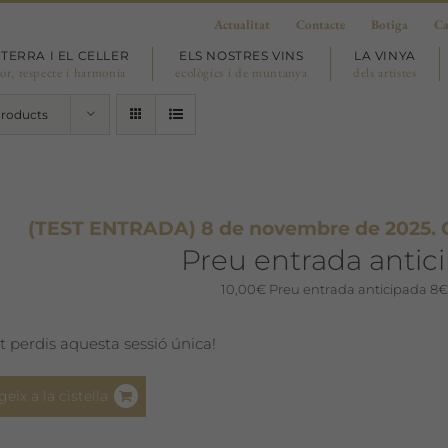
Actualitat
Contacte
Botiga
Ca
 TERRA I EL CELLER
ELS NOSTRES VINS
LA VINYA
or, respecte i harmonia
ecològics i de muntanya
dels artistes
Products
(TEST ENTRADA) 8 de novembre de 2025. Con
Preu entrada antic
10,00
€
Preu entrada anticipada 8€
t perdis aquesta sessió única!
geix a la cistella