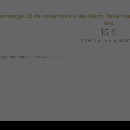
umenge 20 de novembre a les 10am: Taller de 
olis
15 €
15,00
€
Preu entrada ADULT
t perdis aquesta sessió única!