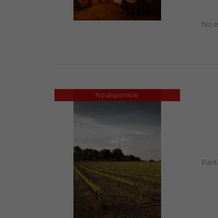
No e
No disponible
Part