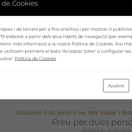
 de Cookies
Dissabte 17 de juliol a les 7pm: Concert guita
(espectacle a l’aire lliure amb ta
Preu entrada antic
òpies i de tercers per a fins analítics i per mostrar-li publici
8,00
€
Preu entrada anticipada 8€
il elaborat a partir dels seus hàbits de navegació (per exem
btenir més informació a la nostra Política de Cookies. Així ma
t perdis aquesta sessió única!
e utilitzem prement el botó "Acceptar totes" o configurar-les 
ustos".
Política de Cookies
Ajustos
Dissabte 6 de juliol a les 19h: Sopar i fe
Preu per dues pers
80,00
€
Preu per persona