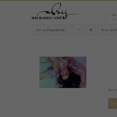
Skip
to
LA
content
am
Sort by
Popularitat
Show
24 
No e
Afe