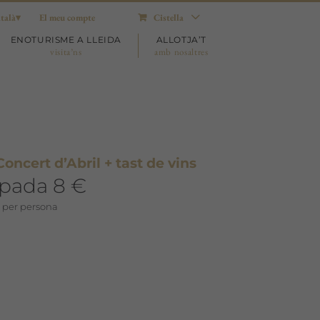
talà
El meu compte
Cistella
ENOTURISME A LLEIDA
ALLOTJA’T
visita’ns
amb nosaltres
cert d’Abril + tast de vins
ipada 8 €
 per persona