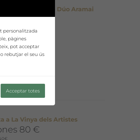
rra clàsica i veu de Dúo Aramai
st de vins) (Còpia)
ipada 8 €
tat personalitzada
 per persona
ple, pàgines
teix, pot acceptar
o rebutjar el seu ús
Acceptar totes
sta a La Vinya dels Artistes
ones 80 €
 40€