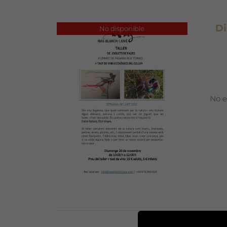
Di
No disponible
No e