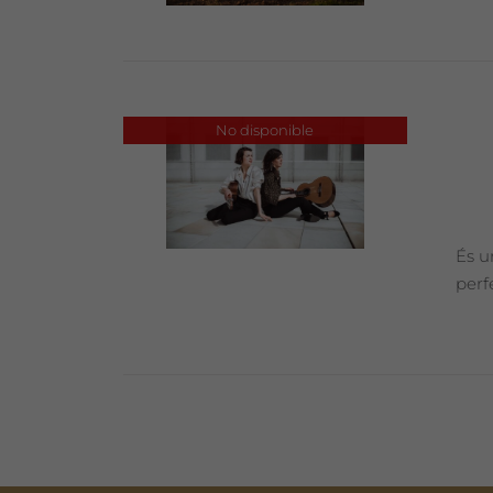
No disponible
És u
perf