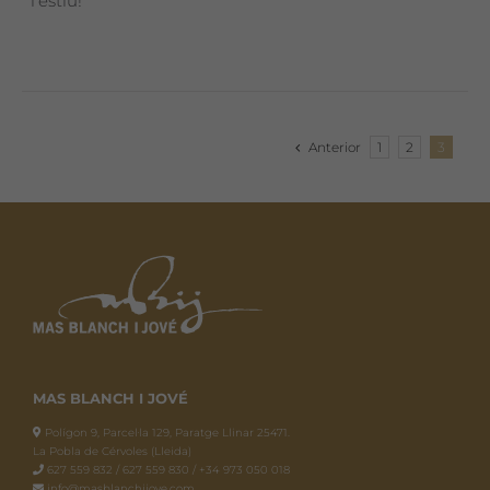
l'estiu!
Anterior
1
2
3
MAS BLANCH I JOVÉ
Polígon 9, Parcel·la 129, Paratge Llinar 25471.
La Pobla de Cérvoles (Lleida)
627 559 832 / 627 559 830 / +34 973 050 018
info@masblanchijove.com