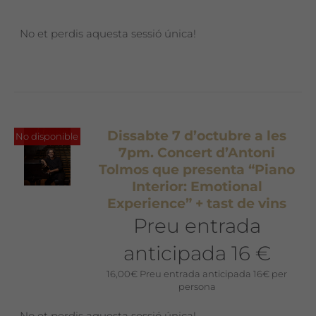
No et perdis aquesta sessió única!
Dissabte 7 d’octubre a les
No disponible
7pm. Concert d’Antoni
Tolmos que presenta “Piano
Interior: Emotional
Experience” + tast de vins
Preu entrada
anticipada 16 €
16,00
€
Preu entrada anticipada 16€ per
persona
No et perdis aquesta sessió única!