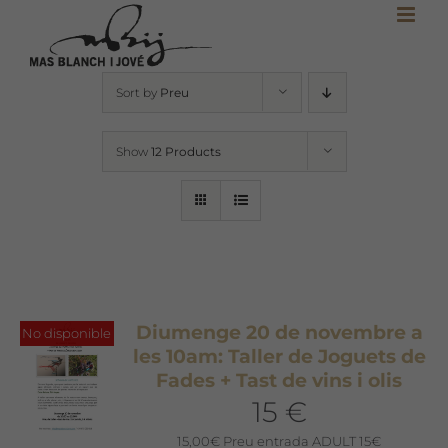
Skip
to
content
Sort by
Preu
Show
12 Products
Diumenge 20 de novembre a
No disponible
les 10am: Taller de Joguets de
Fades + Tast de vins i olis
15 €
15,00
€
Preu entrada ADULT 15€