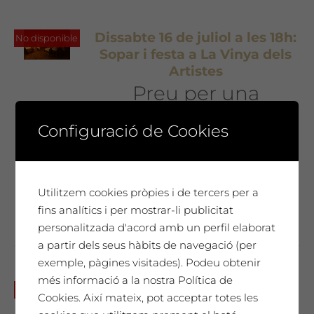
Dissabte 16 de juliol a les 18h:
No disponible
Sopar i festa a La Vinya dels
Artistes
Preu per una
persona 35€ €
Configuració de Cookies
35,00
€
Preu per persona 35€
No et perdis la festa més ruralglam de
l'estiu!
Utilitzem cookies pròpies i de tercers per a
fins analítics i per mostrar-li publicitat
personalitzada d'acord amb un perfil elaborat
a partir dels seus hàbits de navegació (per
exemple, pàgines visitades). Podeu obtenir
més informació a la nostra Política de
Dissabte 17 de juny a les 19h:
No disponible
Cookies. Així mateix, pot acceptar totes les
Sopar i festa a La Vinya dels