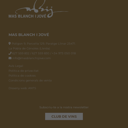
MAS BLANCH I JOVÉ
Polígon 9, Parcel·la 129, Paratge Llinar 25471.
La Pobla de Cérvoles (Lleida)
627 559 832 / 627 559 830 / +34 973 050 018
info@masblanchijove.com
Avís Legal
Política de privacitat
Política de cookies
Condicions generals de venta
Disseny web: ANTS
Subscriu-te a la nostra newsletter
CLUB DE VINS