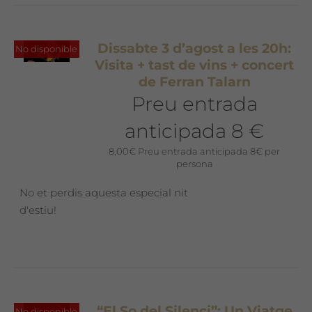
Dissabte 3 d’agost a les 20h:
No disponible
Visita + tast de vins + concert
de Ferran Talarn
Preu entrada
anticipada 8 €
8,00
€
Preu entrada anticipada 8€ per
persona
No et perdis aquesta especial nit
d'estiu!
“El So del Silenci”: Un Viatge
No disponible