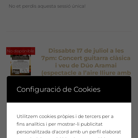
No et perdis aquesta sessió única!
Dissabte 17 de juliol a les
No disponible
7pm: Concert guitarra clàsica
i veu de Dúo Aramai
(espectacle a l’aire lliure amb
tast de vins)
Preu entrada
Configuració de Cookies
anticipada 8 €
8,00
€
Preu entrada anticipada 8€ per
Utilitzem cookies pròpies i de tercers per a
persona
fins analítics i per mostrar-li publicitat
No et perdis aquesta sessió única!
personalitzada d'acord amb un perfil elaborat