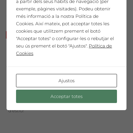
a partir dels seus hàbits de navegació (per
exemple, pàgines visitades). Podeu obtenir
més informació a la nostra Política de
Cookies. Així mateix, pot acceptar totes les
cookies que utilitzem prement el botó
Dissabte 29 d’agost a les 20h:
No disponible
"Acceptar totes" o configurar-les o rebutjar el
Visita + tast de vins + concert
seu ús prement el botó "Ajustos".
Política de
d’Eduard Sánchez i Jacob
Cookies
Cordover
Preu entrada
anticipada 8 €
Ajustos
8,00
€
Preu entrada anticipada 8€ per
persona
Acceptar totes
No et perdis aquesta especial nit
d'estiu!