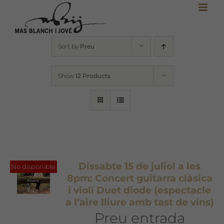
Skip
to
content
Sort by
Preu
Show
12 Products
Dissabte 15 de juliol a les
No disponible
8pm: Concert guitarra clàsica
i violí Duet diode (espectacle
a l’aire lliure amb tast de vins)
Preu entrada