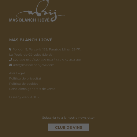
MAS BLANCH I JOVÉ
Polígon 9, Parcel·la 129, Paratge Llinar 25471.
La Pobla de Cérvoles (Lleida)
627 559 832 / 627 559 830 / +34 973 050 018
info@masblanchijove.com
Avís Legal
Política de privacitat
Política de cookies
Condicions generals de venta
Disseny web: ANTS
Subscriu-te a la nostra newsletter
CLUB DE VINS