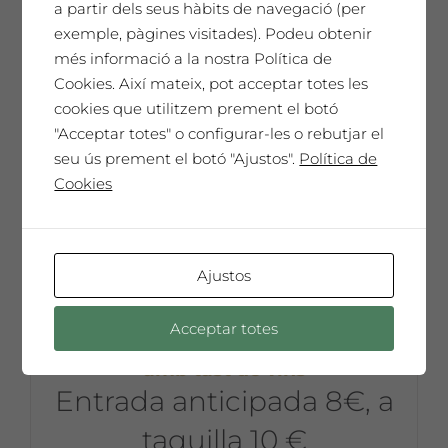
a partir dels seus hàbits de navegació (per
Afegeix a la cistella
exemple, pàgines visitades). Podeu obtenir
més informació a la nostra Política de
Cookies. Així mateix, pot acceptar totes les
cookies que utilitzem prement el botó
Sale!
"Acceptar totes" o configurar-les o rebutjar el
seu ús prement el botó "Ajustos".
Política de
Cookies
Ajustos
28 de març de 2026. Inauguració
Acceptar totes
exposició + concert de Joanjo Bosk
amb tast de vins
Entrada anticipada 8€, a
taquilla 10 €