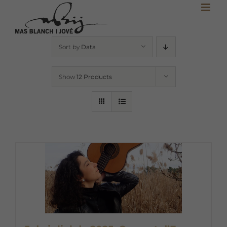
Skip
to
content
Sort by
Data
Show
12 Products