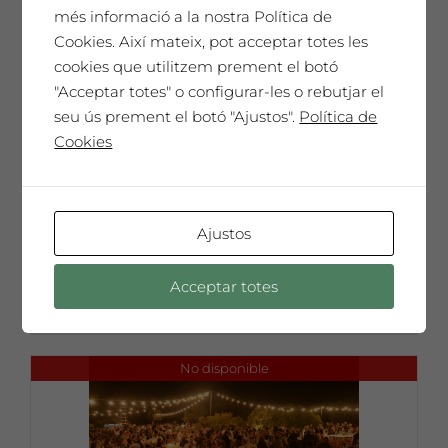
més informació a la nostra Política de
Cookies. Així mateix, pot acceptar totes les
cookies que utilitzem prement el botó
"Acceptar totes" o configurar-les o rebutjar el
seu ús prement el botó "Ajustos".
Política de
Cookies
Dissabte 16 de juliol a les 18h: Sopar
i festa a La Vinya dels Artistes
Preu per una persona
Ajustos
35€ €
Acceptar totes
35,00
€
Preu per persona 35€
No disponible