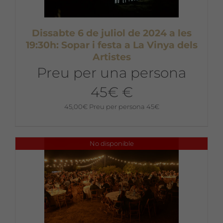
Dissabte 6 de juliol de 2024 a les
19:30h: Sopar i festa a La Vinya dels
Artistes
Preu per una persona
45€ €
45,00
€
Preu per persona 45€
No disponible