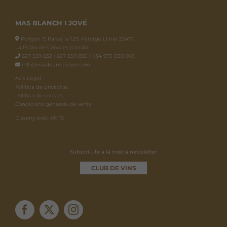
MAS BLANCH I JOVÉ
Polígon 9, Parcel·la 129, Paratge Llinar 25471.
La Pobla de Cérvoles (Lleida)
627 559 832 / 627 559 830 / +34 973 050 018
info@masblanchijove.com
Avís Legal
Política de privacitat
Política de cookies
Condicions generals de venta
Disseny web: ANTS
Subscriu-te a la nostra newsletter
CLUB DE VINS