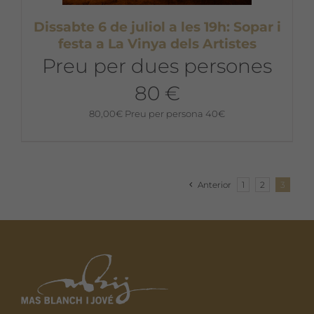
Dissabte 6 de juliol a les 19h: Sopar i
festa a La Vinya dels Artistes
Preu per dues persones
80 €
80,00
€
Preu per persona 40€
Anterior
1
2
3