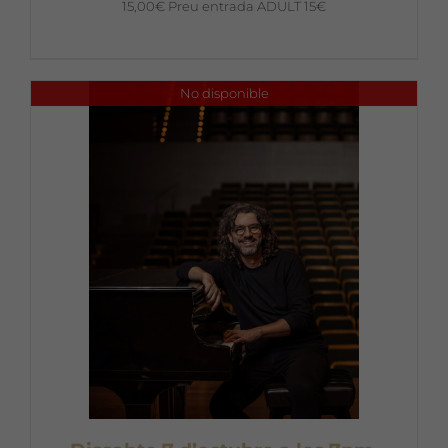
15,00
€
Preu entrada ADULT 15€
No disponible