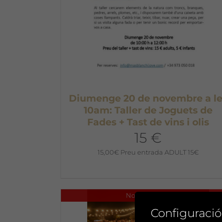
Diumenge 20 de novembre a le
10am: Taller de Joguets de
Fades + Tast de vins i olis
15 €
15,00
€
Preu entrada ADULT 15€
No disponible
Configuració