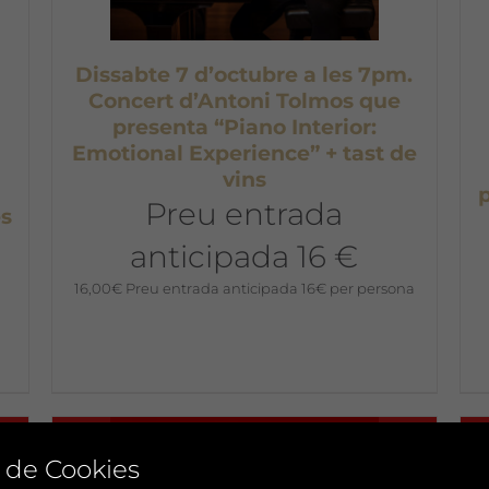
Dissabte 7 d’octubre a les 7pm.
Concert d’Antoni Tolmos que
presenta “Piano Interior:
Emotional Experience” + tast de
vins
Preu entrada
s
anticipada 16 €
16,00
€
Preu entrada anticipada 16€ per persona
No disponible
 de Cookies