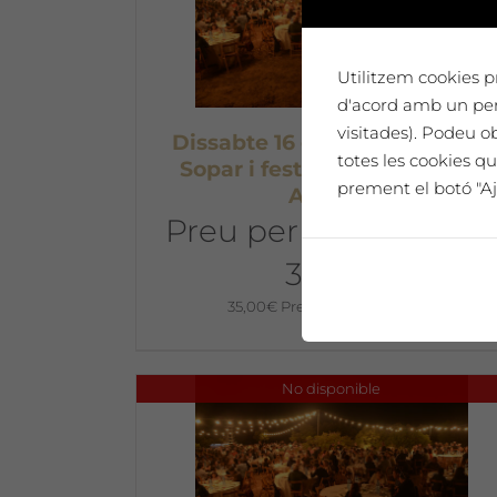
Utilitzem cookies pr
d'acord amb un perf
visitades). Podeu o
Dissabte 16 de juliol a les 18h:
totes les cookies qu
Sopar i festa a La Vinya dels
prement el botó "Aj
Artistes
Preu per una person
35€ €
35,00
€
Preu per persona 35€
No disponible