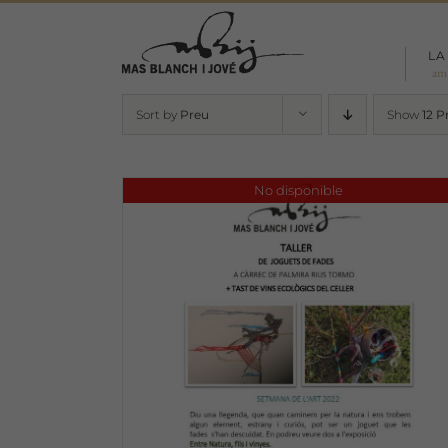
Skip
to
LA
content
am
Sort by
Preu
Show
12 P
No disponible