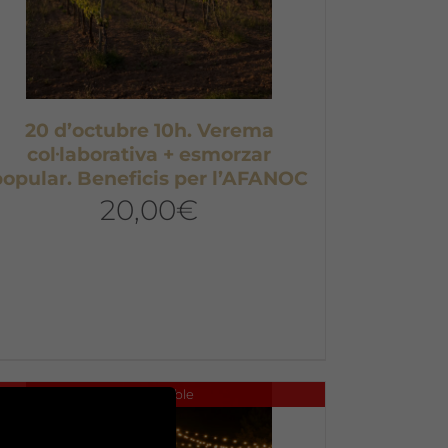
20 d’octubre 10h. Verema
col·laborativa + esmorzar
popular. Beneficis per l’AFANOC
20,00
€
No disponible