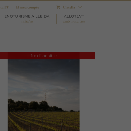
talà
El meu compte
Cistella
ENOTURISME A LLEIDA
ALLOTJA’T
visita’ns
amb nosaltres
No disponible