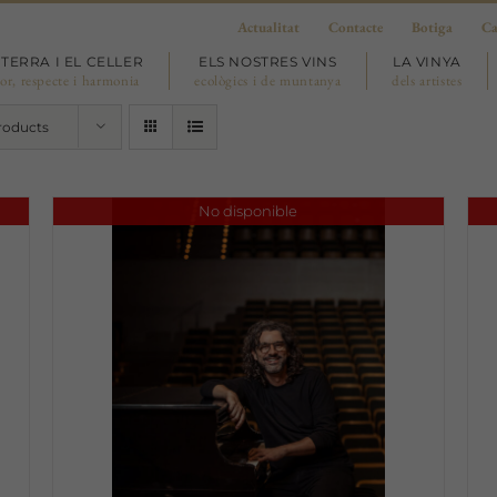
Actualitat
Contacte
Botiga
Ca
 TERRA I EL CELLER
ELS NOSTRES VINS
LA VINYA
or, respecte i harmonia
ecològics i de muntanya
dels artistes
roducts
No disponible