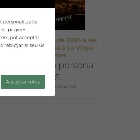
tat personalitzada
ple, pàgines
teix, pot acceptar
issabte 6 de juliol de 2024 a les
o rebutjar el seu ús
19:30h: Sopar i festa a La Vinya
dels Artistes
Preu per una persona
45€ €
Acceptar totes
45,00
€
Preu per persona 45€