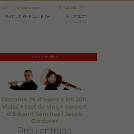
talà
El meu compte
Cistella
ENOTURISME A LLEIDA
ALLOTJA’T
visita’ns
amb nosaltres
No disponible
Dissabte 29 d’agost a les 20h:
Visita + tast de vins + concert
d’Eduard Sánchez i Jacob
Cordover
Preu entrada