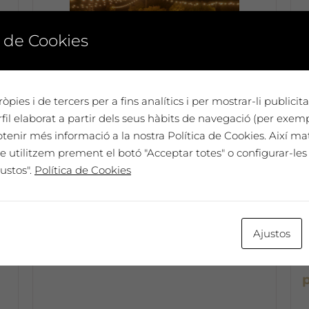
 de Cookies
e
òpies i de tercers per a fins analítics i per mostrar-li publici
Dissabte 6 de juliol a les 19h:
il elaborat a partir dels seus hàbits de navegació (per exem
Sopar i festa a La Vinya dels
btenir més informació a la nostra Política de Cookies. Així ma
Artistes
e utilitzem prement el botó "Acceptar totes" o configurar-les 
Preu per dues
ustos".
Política de Cookies
a
persones 80 €
80,00
€
Preu per persona 40€
Ajustos