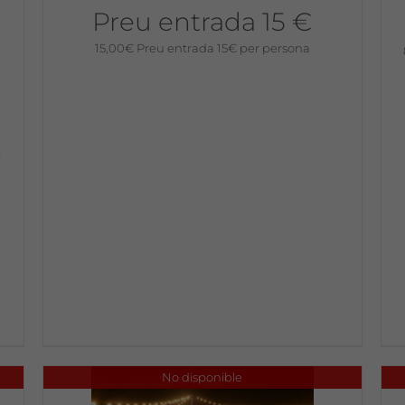
Preu entrada 15 €
15,00
€
Preu entrada 15€ per persona
:
No disponible