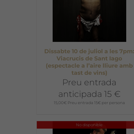
Dissabte 10 de juliol a les 7pm
Viacrucis de Sant Iago
(espectacle a l’aire lliure amb
tast de vins)
Preu entrada
anticipada 15 €
15,00
€
Preu entrada 15€ per persona
No disponible