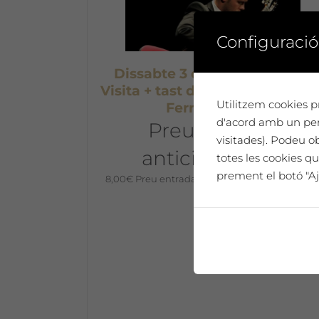
Configuració
Dissabte 3 d’agost a les 20h:
Visita + tast de vins + concert d
Utilitzem cookies pr
Ferran Talarn
d'acord amb un perf
Preu entrada
visitades). Podeu o
anticipada 8 €
totes les cookies qu
prement el botó "Aj
8,00
€
Preu entrada anticipada 8€ per person