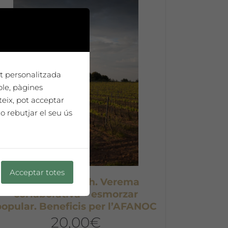
tat personalitzada
ple, pàgines
teix, pot acceptar
o rebutjar el seu ús
Acceptar totes
20 d’octubre 10h. Verema
col·laborativa + esmorzar
popular. Beneficis per l’AFANOC
20,00
€