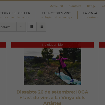
Actualitat
Contacte
Botiga
Ca
 TERRA I EL CELLER
ELS NOSTRES VINS
LA VINYA
or, respecte i harmonia
ecològics i de muntanya
dels artistes
roducts
No disponible
Dissabte 26 de setembre: IOGA
+ tast de vins a La Vinya dels
Artistes