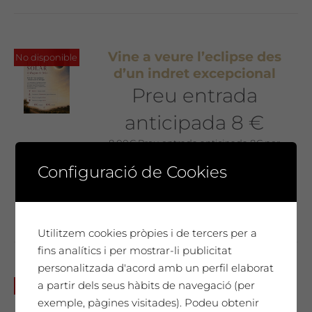
Vine a veure l’eclipse des
No disponible
d’un indret excepcional
Preu entrada
anticipada 8 €
8,00
€
Preu entrada anticipada 8€ per
persona
Configuració de Cookies
No et perdis aquesta sessió única!
Utilitzem cookies pròpies i de tercers per a
fins analítics i per mostrar-li publicitat
personalitzada d'acord amb un perfil elaborat
📅 DISSABTE 11 de maig.
a partir dels seus hàbits de navegació (per
No disponible
Exposició “Omphalos” de
exemple, pàgines visitades). Podeu obtenir