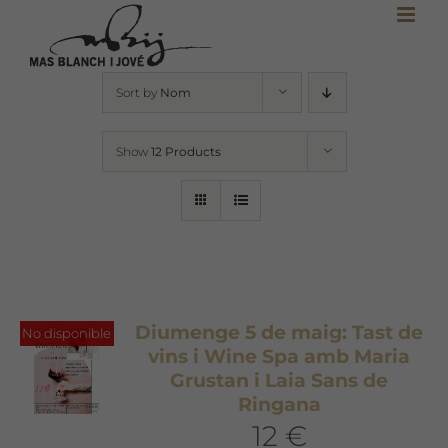
Skip
to
content
Sort by
Nom
Show
12 Products
Diumenge 5 de maig: Tast de
No disponible
vins i Wine Spa amb Maria
Grustan i Laia Sans de
Ringana
12 €