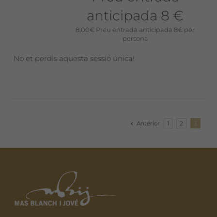
anticipada 8 €
8,00
€
Preu entrada anticipada 8€ per
persona
No et perdis aquesta sessió única!
Anterior
1
2
3