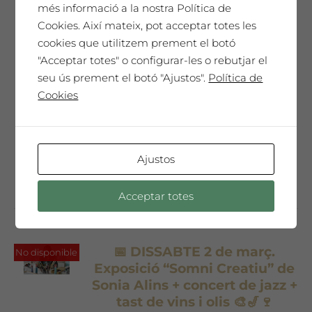
Fèlix Pons + performance +
més informació a la nostra Política de
concert + tast de vins i olis 🎨
Cookies. Així mateix, pot acceptar totes les
🎷🍷
cookies que utilitzem prement el botó
Preu entrada
"Acceptar totes" o configurar-les o rebutjar el
seu ús prement el botó "Ajustos".
Política de
anticipada 8 €
Cookies
8,00
€
Preu entrada anticipada 8€ per
persona
No et perdis aquesta sessió única!
Ajustos
Acceptar totes
📅 DISSABTE 2 de març.
No disponible
Exposició “Somni Creatiu” de
Sonia Alins + concert de jazz +
tast de vins i olis 🎨🎷🍷