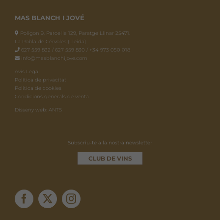
MAS BLANCH I JOVÉ
Polígon 9, Parcel·la 129, Paratge Llinar 25471.
La Pobla de Cérvoles (Lleida)
627 559 832 / 627 559 830 / +34 973 050 018
info@masblanchijove.com
Avís Legal
Política de privacitat
Política de cookies
Condicions generals de venta
Disseny web: ANTS
Subscriu-te a la nostra newsletter
CLUB DE VINS