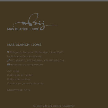
MAS BLANCH I JOVÉ
Polígon 9, Parcel·la 129, Paratge Llinar 25471.
La Pobla de Cérvoles (Lleida)
627 559 832 / 627 559 830 / +34 973 050 018
info@masblanchijove.com
Avís Legal
Política de privacitat
Política de cookies
Condicions generals de venta
Disseny web: ANTS
Subscriu-te a la nostra newsletter