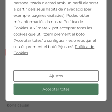
personalitzada d'acord amb un perfil elaborat
era:
és:
No et perdis aquesta sessió única!
10,00€.
8,00€.
a partir dels seus hàbits de navegació (per
exemple, pàgines visitades). Podeu obtenir
Afegeix a la cistella
més informació a la nostra Política de
Cookies. Així mateix, pot acceptar totes les
cookies que utilitzem prement el botó
"Acceptar totes" o configurar-les o rebutjar el
seu ús prement el botó "Ajustos".
Política de
20 d’octubre 10h. Verema
No disponible
Cookies
col·laborativa + esmorzar
popular. Beneficis per
l’AFANOC
Ajustos
20,00
€
Acceptar totes
Participa-hi! Serà molt divertit i per una
bona causa!