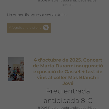
8,00
€
Preu entrada anticipada 8€ per
persona
No et perdis aquesta sessió única!
Afegeix a la cistella
4 d’octubre de 2025. Concert
de Marta Duran+ inauguració
exposició de Gasset + tast de
vins al celler Mas Blanch i
Jové
Preu entrada
anticipada 8 €
8,00
€
Preu entrada anticipada 8€ per