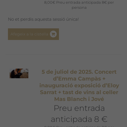
8,00
€
Preu entrada anticipada 8€ per
persona
No et perdis aquesta sessió única!
Afegeix a la cistella
5 de juliol de 2025. Concert
d’Emma Campàs +
inauguració exposició d’Eloy
Sarrat + tast de vins al celler
Mas Blanch i Jové
Preu entrada
anticipada 8 €