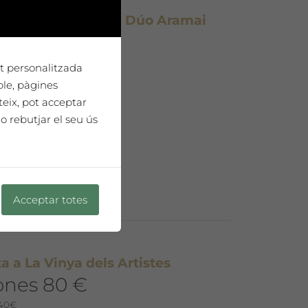
rra clàsica i veu de Dúo Aramai
st de vins) (Còpia)
ipada 8 €
tat personalitzada
 per persona
ple, pàgines
teix, pot acceptar
o rebutjar el seu ús
Acceptar totes
sta a La Vinya dels Artistes
ones 80 €
 40€