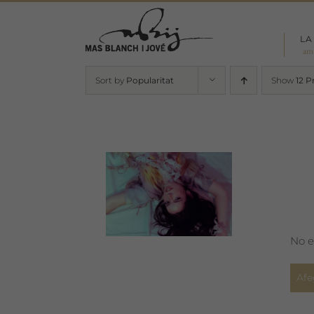
Skip
to
LA
content
am
Sort by
Popularitat
Show
12 P
No e
Afe