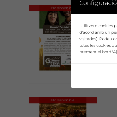
Configuració
No disponible
Utilitzem cookies pr
d'acord amb un perf
visitades). Podeu o
No e
totes les cookies qu
prement el botó "Aj
No disponible