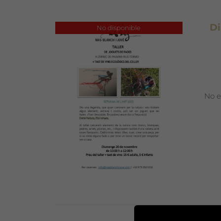
Di
No disponible
No e