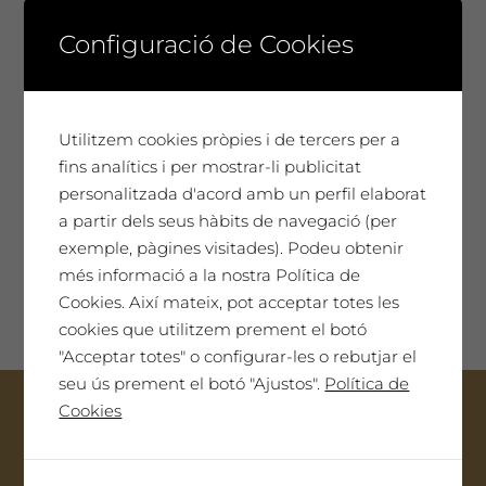
Configuració de Cookies
Utilitzem cookies pròpies i de tercers per a
Caixa Inspiració 1 unitat
fins analítics i per mostrar-li publicitat
5,50 €
personalitzada d'acord amb un perfil elaborat
0,00
€
Caixa Inspiració 1 unitat
a partir dels seus hàbits de navegació (per
exemple, pàgines visitades). Podeu obtenir
més informació a la nostra Política de
Afegeix a la cistella
Cookies. Així mateix, pot acceptar totes les
cookies que utilitzem prement el botó
"Acceptar totes" o configurar-les o rebutjar el
seu ús prement el botó "Ajustos".
Política de
Cookies