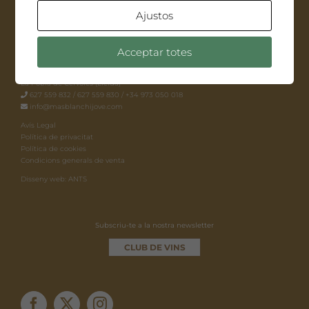
Ajustos
MAS BLANCH I JOVÉ
Acceptar totes
Polígon 9, Parcel·la 129, Paratge Llinar 25471.
La Pobla de Cérvoles (Lleida)
627 559 832 / 627 559 830 / +34 973 050 018
info@masblanchijove.com
Avís Legal
Política de privacitat
Política de cookies
Condicions generals de venta
Disseny web: ANTS
Subscriu-te a la nostra newsletter
CLUB DE VINS