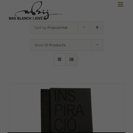
Skip
to
content
Sort by
Popularitat
Show
12 Products