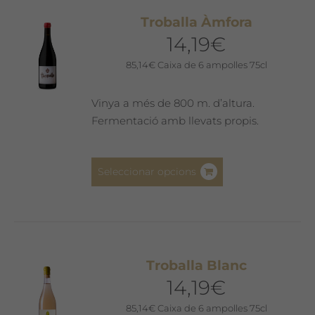
Les
Troballa Àmfora
opcions
14,19
€
es
poden
85,14
€
Caixa de 6 ampolles 75cl
triar
a
Vinya a més de 800 m. d’altura.
la
Fermentació amb llevats propis.
pàgina
del
Aquest
producte
Seleccionar opcions
producte
té
diverses
variants.
Les
Troballa Blanc
opcions
14,19
€
es
poden
85,14
€
Caixa de 6 ampolles 75cl