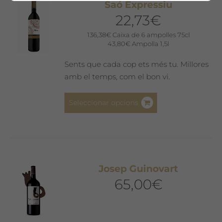
Saó Expressiu
opcions
22,73
€
es
poden
136,38
€
Caixa de 6 ampolles 75cl
43,80
€
Ampolla 1,5l
triar
a
Sents que cada cop ets més tu. Millores
la
amb el temps, com el bon vi.
pàgina
del
Aquest
Seleccionar opcions
producte
producte
té
diverses
variants.
Les
Josep Guinovart
opcions
65,00
€
es
poden
triar