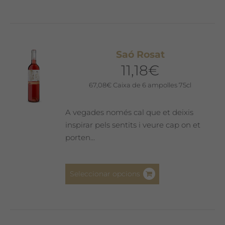
té
diverses
variants.
Les
Saó Rosat
opcions
11,18
€
es
poden
67,08
€
Caixa de 6 ampolles 75cl
triar
a
A vegades només cal que et deixis
la
inspirar pels sentits i veure cap on et
pàgina
porten...
del
producte
Aquest
Seleccionar opcions
producte
té
diverses
variants.