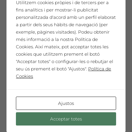
Utilitzem cookies pròpies i de tercers per a
diverses
fins analítics i per mostrar-li publicitat
variants.
personalitzada d'acord amb un perfil elaborat
Les
a partir dels seus hàbits de navegació (per
Saó Blanc
opcions
exemple, pàgines visitades). Podeu obtenir
15,19
€
es
més informació a la nostra Política de
poden
91,14
€
Caixa de 6 ampolles 75cl
Cookies. Així mateix, pot acceptar totes les
triar
cookies que utilitzem prement el botó
a
"Aquest és el teu moment, no el deixis
"Acceptar totes" o configurar-les o rebutjar el
la
de viure, està ple d'emocions, de
seu ús prement el botó "Ajustos".
Política de
pàgina
matisos, de llum...Carpe Diem"
Cookies
del
producte
Aquest
Seleccionar opcions
producte
Ajustos
té
diverses
Acceptar totes
variants.
Les