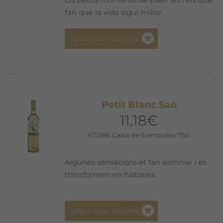
fan que la vida sigui millor.
Aquest
Seleccionar opcions
producte
té
diverses
variants.
Les
Petit Blanc Saó
opcions
11,18
€
es
poden
67,08
€
Caixa de 6 ampolles 75cl
triar
a
Algunes sensacions et fan somniar i es
la
transformen en històries.
pàgina
del
Aquest
producte
Seleccionar opcions
producte