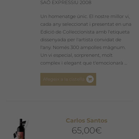
a
SAÓ EXPRESSIU 2008
la
pàgina
Un homenatge únic. El nostre millor vi,
del
cada any seleccionat i presentat en una
producte
Edició de Col·leccionista amb l'etiqueta
dissenyada per l'artista convidat de
l'any. Només 300 ampolles màgnum.
Un vi especial, sorprenent, molt
complex i elegant que t'emocionarà ...
Afegeix a la cistella
Carlos Santos
65,00
€