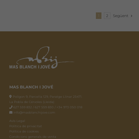
1
2
Següent
MAS BLANCH I JOVÉ
Polígon 9, Parcel·la 129, Paratge Llinar 25471.
La Pobla de Cérvoles (Lleida)
627 559 832 / 627 559 830 / +34 973 050 018
info@masblanchijove.com
Avís Legal
Política de privacitat
Política de cookies
Condicions generals de venta