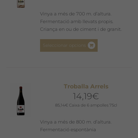
triar
a
Vinya a més de 700 m. d’altura.
la
Fermentació amb llevats propis.
pàgina
Criança en ou de ciment i de granit.
del
producte
Aquest
Seleccionar opcions
producte
té
diverses
variants.
Les
Troballa Arrels
opcions
14,19
€
es
poden
85,14
€
Caixa de 6 ampolles 75cl
triar
a
Vinya a més de 800 m. d’altura.
la
Fermentació espontània
pàgina