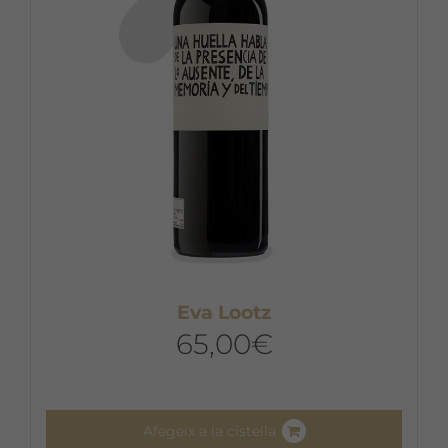
Eva Lootz
65,00
€
Afegeix a la cistella