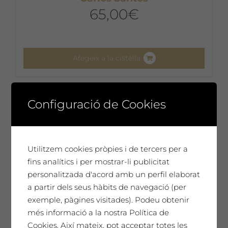
65,00
€
Afegeix a la cistella
Configuració de Cookies
Utilitzem cookies pròpies i de tercers per a
fins analítics i per mostrar-li publicitat
personalitzada d'acord amb un perfil elaborat
a partir dels seus hàbits de navegació (per
exemple, pàgines visitades). Podeu obtenir
més informació a la nostra Política de
Cookies. Així mateix, pot acceptar totes les