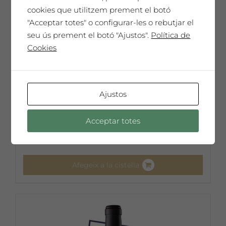
cookies que utilitzem prement el botó
"Acceptar totes" o configurar-les o rebutjar el
seu ús prement el botó "Ajustos".
Política de
Cookies
Ajustos
Esteve Casanoves
65,00
€
Acceptar totes
Afegeix a la cistella