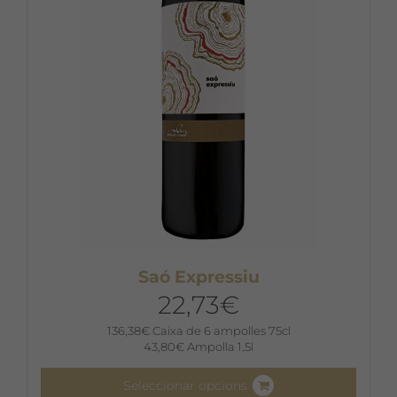
Saó Expressiu
22,73
€
136,38
€
Caixa de 6 ampolles 75cl
43,80
€
Ampolla 1,5l
Seleccionar opcions