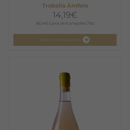
Troballa Àmfora
14,19
€
85,14
€
Caixa de 6 ampolles 75cl
Seleccionar opcions
Aquest
producte
té
diverses
variants.
Les
opcions
es
poden
triar
a
la