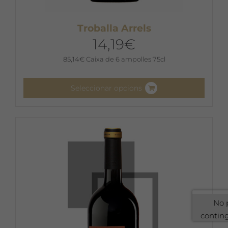
Troballa Arrels
14,19
€
85,14
€
Caixa de 6 ampolles 75cl
Seleccionar opcions
Aquest
producte
té
diverses
variants.
Les
opcions
es
No 
poden
contin
triar