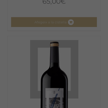
65,00
€
Afegeix a la cistella