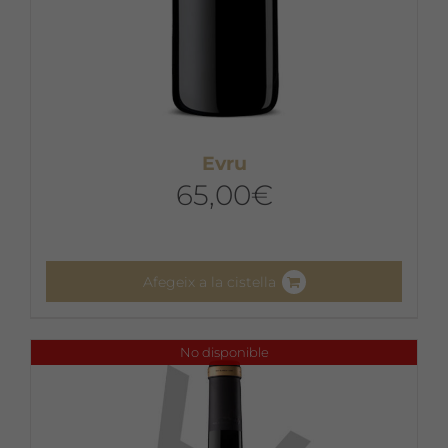
Evru
65,00
€
Afegeix a la cistella
No disponible