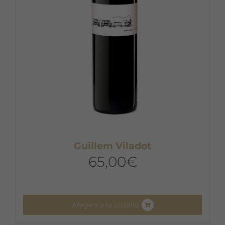
Guillem Viladot
65,00
€
Afegeix a la cistella