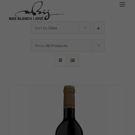
Skip
to
content
Sort by
Data
Show
36 Products