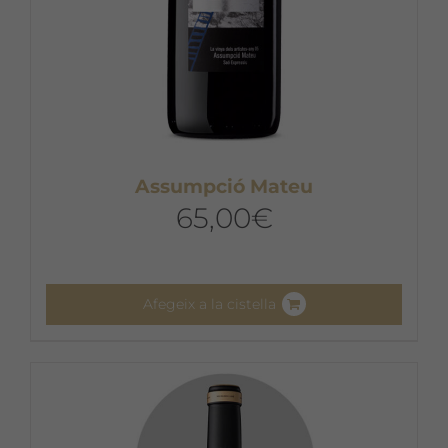
Assumpció Mateu
65,00
€
Afegeix a la cistella