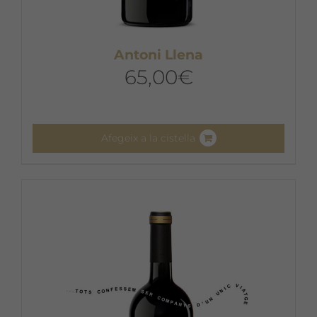
Antoni Llena
65,00
€
Afegeix a la cistella