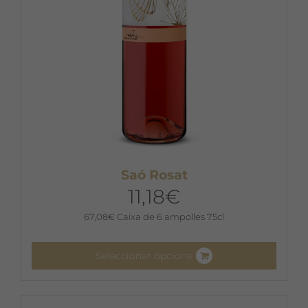
la
pàgina
del
producte
Saó Rosat
11,18
€
67,08
€
Caixa de 6 ampolles 75cl
Seleccionar opcions
Aquest
producte