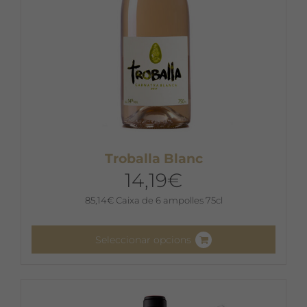
pàgina
del
producte
Troballa Blanc
14,19
€
85,14
€
Caixa de 6 ampolles 75cl
Seleccionar opcions
Aquest
producte
té