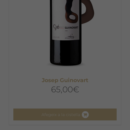
a
la
pàgina
del
producte
Josep Guinovart
65,00
€
Afegeix a la cistella