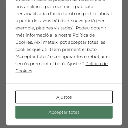
Joan Brossa
No disponible
fins analítics i per mostrar-li publicitat
65,00
€
personalitzada d'acord amb un perfil elaborat
a partir dels seus hàbits de navegació (per
exemple, pàgines visitades). Podeu obtenir
més informació a la nostra Política de
SAÓ EXPRESSIU 2011
Cookies. Així mateix, pot acceptar totes les
Un homenatge únic. El nostre millor vi,
cookies que utilitzem prement el botó
cada any seleccionat i presentat en una
"Acceptar totes" o configurar-les o rebutjar el
Edició de Col·leccionista amb l'etiqueta
seu ús prement el botó "Ajustos".
Política de
dissenyada per l'artista convidat de
Cookies
l'any. Només 300 ampolles màgnum.
Un vi especial, sorprenent, molt
complex i elegant que t'emocionarà ...
Ajustos
Acceptar totes