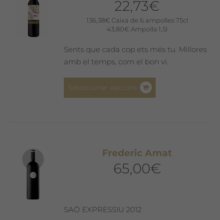
22,73
€
136,38
€
Caixa de 6 ampolles 75cl
43,80
€
Ampolla 1,5l
Sents que cada cop ets més tu. Millores
amb el temps, com el bon vi.
Aquest
Seleccionar opcions
producte
té
diverses
variants.
Les
Frederic Amat
opcions
65,00
€
es
poden
triar
a
SAÓ EXPRESSIU 2012
la