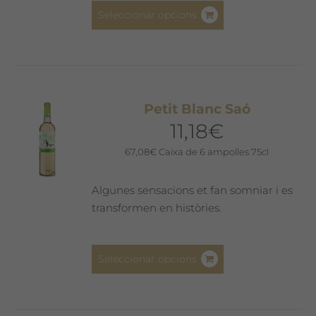
Aquest
Seleccionar opcions
producte
té
diverses
variants.
Les
Petit Blanc Saó
opcions
11,18
€
es
poden
67,08
€
Caixa de 6 ampolles 75cl
triar
a
Algunes sensacions et fan somniar i es
la
transformen en històries.
pàgina
del
Aquest
producte
Seleccionar opcions
producte
té
diverses