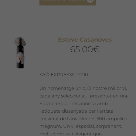
producte
té
diverses
variants.
Les
Esteve Casanoves
opcions
65,00
€
es
poden
triar
a
SAÓ EXPRESSIU 2010
la
pàgina
Un homenatge únic. El nostre millor vi,
del
cada any seleccionat i presentat en una
producte
Edició de Col · leccionista amb
l'etiqueta dissenyada per l'artista
convidat de l'any. Només 300 ampolles
màgnum. Un vi especial, sorprenent,
molt complex i elegant que