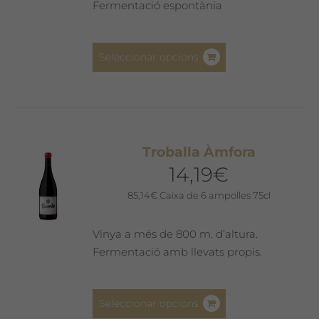
Fermentació espontània
Aquest
Seleccionar opcions
producte
té
diverses
variants.
Les
Troballa Àmfora
opcions
14,19
€
es
poden
85,14
€
Caixa de 6 ampolles 75cl
triar
a
Vinya a més de 800 m. d’altura.
la
Fermentació amb llevats propis.
pàgina
del
Aquest
producte
Seleccionar opcions
producte