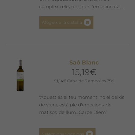
complex i elegant que t'emocionarà ...
Afegeix a la cistella
Saó Blanc
15,19
€
91,14
€
Caixa de 6 ampolles 75cl
"Aquest és el teu moment, no el deixis
de viure, està ple d'emocions, de
matisos, de llum...Carpe Diem"
Aquest
Seleccionar opcions