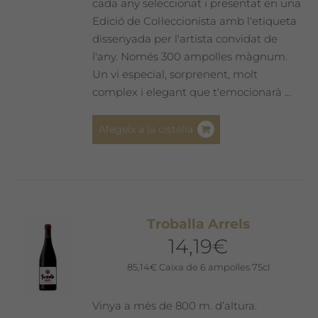
del
cada any seleccionat i presentat en una
producte
Edició de Col·leccionista amb l'etiqueta
dissenyada per l'artista convidat de
l'any. Només 300 ampolles màgnum.
Un vi especial, sorprenent, molt
complex i elegant que t'emocionarà ...
Afegeix a la cistella
Troballa Arrels
14,19
€
85,14
€
Caixa de 6 ampolles 75cl
Vinya a més de 800 m. d’altura.