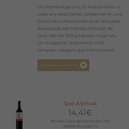
pàgina
Un homenatge únic. El nostre millor vi,
del
cada any seleccionat i presentat en una
producte
Edició de Col·leccionista amb l'etiqueta
dissenyada per l'artista convidat de
l'any. Només 300 ampolles màgnum.
Un vi especial, sorprenent, molt
complex i elegant que t'emocionarà ...
Afegeix a la cistella
Saó Abrivat
14,41
€
86,46
€
Caixa de 6 ampolles 75cl
28,85
€
Ampolla 1,5l