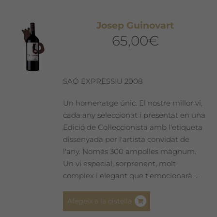
variants.
Les
Josep Guinovart
opcions
65,00
€
es
poden
triar
a
SAÓ EXPRESSIU 2008
la
pàgina
Un homenatge únic. El nostre millor vi,
del
cada any seleccionat i presentat en una
producte
Edició de Col·leccionista amb l'etiqueta
dissenyada per l'artista convidat de
l'any. Només 300 ampolles màgnum.
Un vi especial, sorprenent, molt
complex i elegant que t'emocionarà ...
Afegeix a la cistella