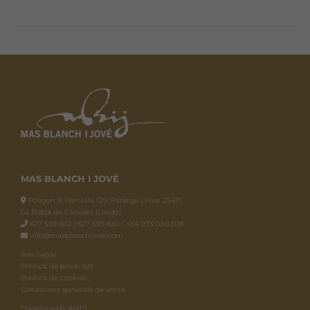
MAS BLANCH I JOVÉ
Polígon 9, Parcel·la 129, Paratge Llinar 25471.
La Pobla de Cérvoles (Lleida)
627 559 832 / 627 559 830 / +34 973 050 018
info@masblanchijove.com
Avís Legal
Política de privacitat
Política de cookies
Condicions generals de venta
Disseny web: ANTS