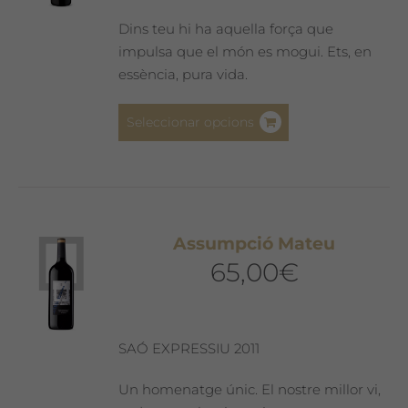
Dins teu hi ha aquella força que
impulsa que el món es mogui. Ets, en
essència, pura vida.
Aquest
Seleccionar opcions
producte
té
diverses
variants.
Les
Assumpció Mateu
opcions
65,00
€
es
poden
triar
a
SAÓ EXPRESSIU 2011
la
pàgina
Un homenatge únic. El nostre millor vi,