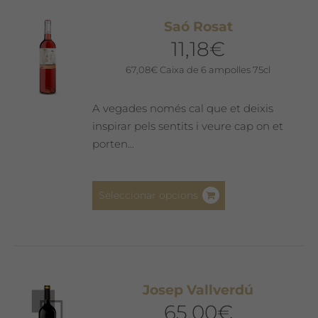
Les
Saó Rosat
opcions
11,18
€
es
poden
67,08
€
Caixa de 6 ampolles 75cl
triar
a
A vegades només cal que et deixis
la
inspirar pels sentits i veure cap on et
pàgina
porten...
del
producte
Aquest
Seleccionar opcions
producte
té
diverses
variants.
Les
Josep Vallverdú
opcions
65,00
€
es