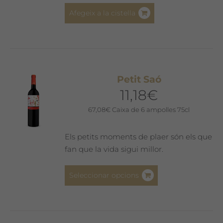
Afegeix a la cistella
Petit Saó
11,18
€
67,08
€
Caixa de 6 ampolles 75cl
Els petits moments de plaer són els que
fan que la vida sigui millor.
Aquest
Seleccionar opcions
producte
té
diverses
variants.