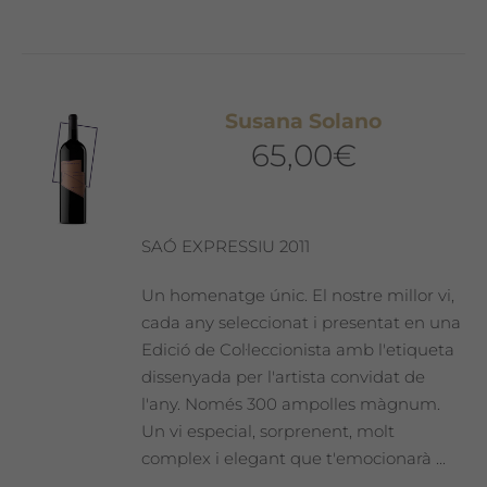
té
diverses
variants.
Les
Susana Solano
opcions
65,00
€
es
poden
triar
a
SAÓ EXPRESSIU 2011
la
pàgina
Un homenatge únic. El nostre millor vi,
del
cada any seleccionat i presentat en una
producte
Edició de Col·leccionista amb l'etiqueta
dissenyada per l'artista convidat de
l'any. Només 300 ampolles màgnum.
Un vi especial, sorprenent, molt
complex i elegant que t'emocionarà ...