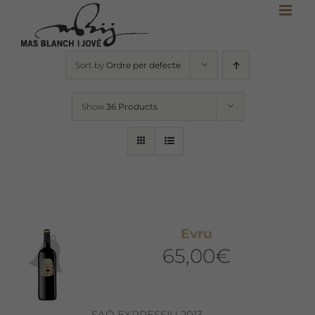
Skip
to
content
Sort by
Ordre per defecte
Show
36 Products
Evru
65,00
€
SAÓ EXPRESSIU 2013