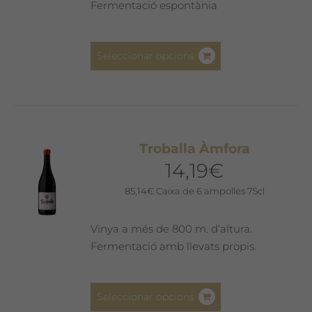
Fermentació espontània
Aquest
Seleccionar opcions
producte
té
diverses
variants.
Les
Troballa Àmfora
opcions
14,19
€
es
poden
85,14
€
Caixa de 6 ampolles 75cl
triar
a
Vinya a més de 800 m. d’altura.
la
Fermentació amb llevats propis.
pàgina
del
Aquest
producte
Seleccionar opcions
producte