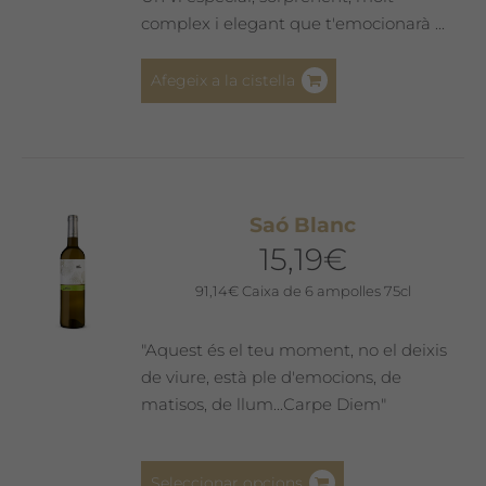
complex i elegant que t'emocionarà ...
Afegeix a la cistella
Saó Blanc
15,19
€
91,14
€
Caixa de 6 ampolles 75cl
"Aquest és el teu moment, no el deixis
de viure, està ple d'emocions, de
matisos, de llum...Carpe Diem"
Aquest
Seleccionar opcions