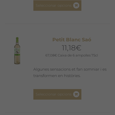
Aquest
Seleccionar opcions
producte
té
diverses
variants.
Les
Petit Blanc Saó
opcions
11,18
€
es
poden
67,08
€
Caixa de 6 ampolles 75cl
triar
a
Algunes sensacions et fan somniar i es
la
transformen en històries.
pàgina
del
Aquest
producte
Seleccionar opcions
producte
té
diverses