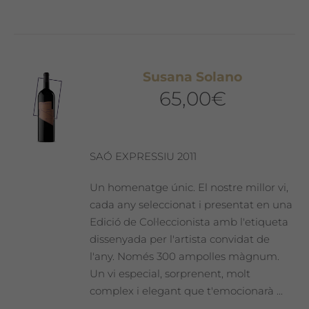
té
diverses
variants.
Les
Susana Solano
opcions
65,00
€
es
poden
triar
a
SAÓ EXPRESSIU 2011
la
pàgina
Un homenatge únic. El nostre millor vi,
del
cada any seleccionat i presentat en una
producte
Edició de Col·leccionista amb l'etiqueta
dissenyada per l'artista convidat de
l'any. Només 300 ampolles màgnum.
Un vi especial, sorprenent, molt
complex i elegant que t'emocionarà ...