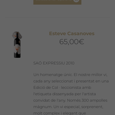
producte
té
diverses
variants.
Les
Esteve Casanoves
opcions
65,00
€
es
poden
triar
a
SAÓ EXPRESSIU 2010
la
pàgina
Un homenatge únic. El nostre millor vi,
del
cada any seleccionat i presentat en una
producte
Edició de Col · leccionista amb
l'etiqueta dissenyada per l'artista
convidat de l'any. Només 300 ampolles
màgnum. Un vi especial, sorprenent,
molt complex i elegant que