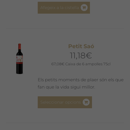
Afegeix a la cistella
Petit Saó
11,18
€
67,08
€
Caixa de 6 ampolles 75cl
Els petits moments de plaer són els que
fan que la vida sigui millor.
Aquest
Seleccionar opcions
producte
té
diverses
variants.