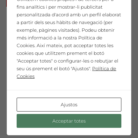
Joan Brossa
No disponible
fins analítics i per mostrar-li publicitat
65,00
€
personalitzada d'acord amb un perfil elaborat
a partir dels seus hàbits de navegació (per
exemple, pàgines visitades). Podeu obtenir
més informació a la nostra Política de
SAÓ EXPRESSIU 2011
Cookies. Així mateix, pot acceptar totes les
Un homenatge únic. El nostre millor vi,
cookies que utilitzem prement el botó
cada any seleccionat i presentat en una
"Acceptar totes" o configurar-les o rebutjar el
Edició de Col·leccionista amb l'etiqueta
seu ús prement el botó "Ajustos".
Política de
dissenyada per l'artista convidat de
Cookies
l'any. Només 300 ampolles màgnum.
Un vi especial, sorprenent, molt
complex i elegant que t'emocionarà ...
Ajustos
Acceptar totes