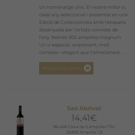
pàgina
Un homenatge únic. El nostre millor vi,
del
cada any seleccionat i presentat en una
producte
Edició de Col·leccionista amb l'etiqueta
dissenyada per l'artista convidat de
l'any. Només 300 ampolles màgnum.
Un vi especial, sorprenent, molt
complex i elegant que t'emocionarà ...
Afegeix a la cistella
Saó Abrivat
14,41
€
86,46
€
Caixa de 6 ampolles 75cl
28,85
€
Ampolla 1,5l