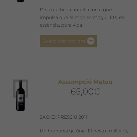
Dins teu hi ha aquella força que
impulsa que el món es mogui. Ets, en
essència, pura vida.
Aquest
Seleccionar opcions
producte
té
diverses
variants.
Les
Assumpció Mateu
opcions
65,00
€
es
poden
triar
a
SAÓ EXPRESSIU 2011
la
pàgina
Un homenatge únic. El nostre millor vi,