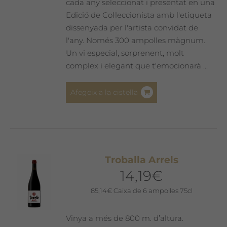
del
cada any seleccionat i presentat en una
producte
Edició de Col·leccionista amb l'etiqueta
dissenyada per l'artista convidat de
l'any. Només 300 ampolles màgnum.
Un vi especial, sorprenent, molt
complex i elegant que t'emocionarà ...
Afegeix a la cistella
Troballa Arrels
14,19
€
85,14
€
Caixa de 6 ampolles 75cl
Vinya a més de 800 m. d’altura.