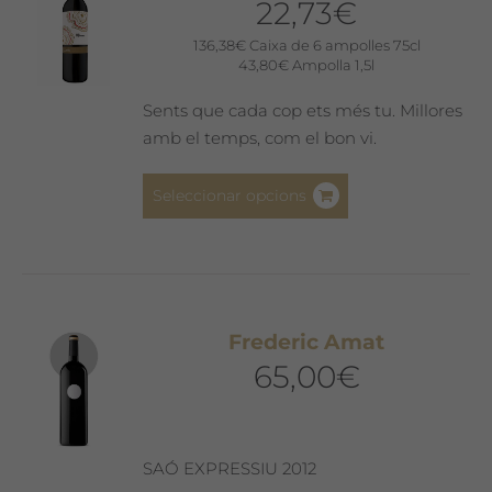
22,73
€
136,38
€
Caixa de 6 ampolles 75cl
43,80
€
Ampolla 1,5l
Sents que cada cop ets més tu. Millores
amb el temps, com el bon vi.
Aquest
Seleccionar opcions
producte
té
diverses
variants.
Les
Frederic Amat
opcions
65,00
€
es
poden
triar
a
SAÓ EXPRESSIU 2012
la