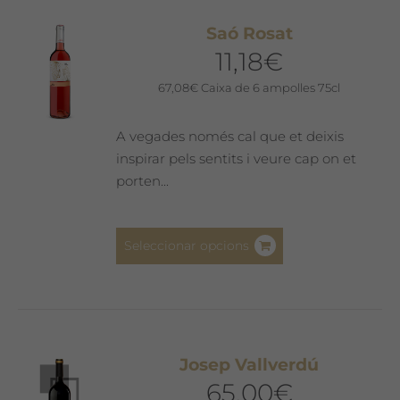
Les
Saó Rosat
opcions
11,18
€
es
poden
67,08
€
Caixa de 6 ampolles 75cl
triar
a
A vegades només cal que et deixis
la
inspirar pels sentits i veure cap on et
pàgina
porten...
del
producte
Aquest
Seleccionar opcions
producte
té
diverses
variants.
Les
Josep Vallverdú
opcions
65,00
€
es