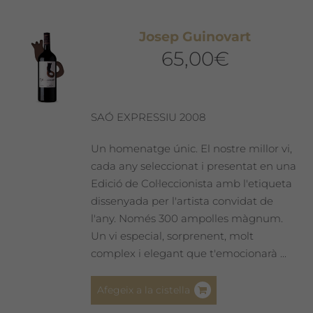
variants.
Les
Josep Guinovart
opcions
65,00
€
es
poden
triar
a
SAÓ EXPRESSIU 2008
la
pàgina
Un homenatge únic. El nostre millor vi,
del
cada any seleccionat i presentat en una
producte
Edició de Col·leccionista amb l'etiqueta
dissenyada per l'artista convidat de
l'any. Només 300 ampolles màgnum.
Un vi especial, sorprenent, molt
complex i elegant que t'emocionarà ...
Afegeix a la cistella