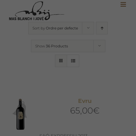
Skip
to
content
Sort by
Ordre per defecte
Show
36 Products
Evru
65,00
€
SAÓ EXPRESSIU 2013