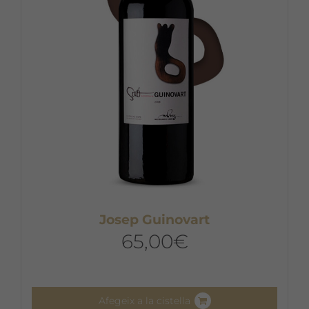
Josep Guinovart
65,00
€
Afegeix a la cistella