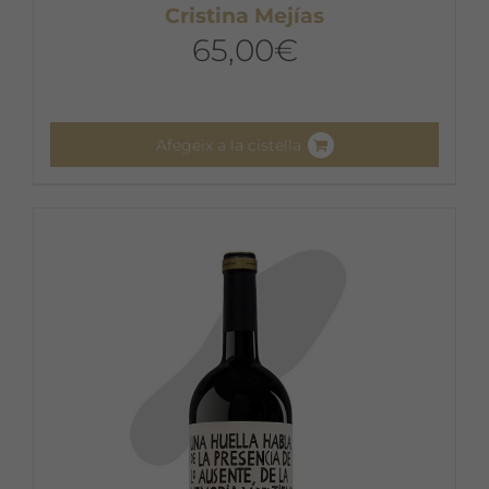
Cristina Mejías
65,00
€
Afegeix a la cistella