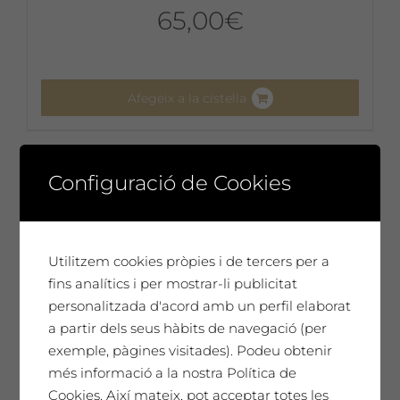
65,00
€
Afegeix a la cistella
No disponible
Configuració de Cookies
Utilitzem cookies pròpies i de tercers per a
fins analítics i per mostrar-li publicitat
personalitzada d'acord amb un perfil elaborat
a partir dels seus hàbits de navegació (per
exemple, pàgines visitades). Podeu obtenir
més informació a la nostra Política de
Cookies. Així mateix, pot acceptar totes les