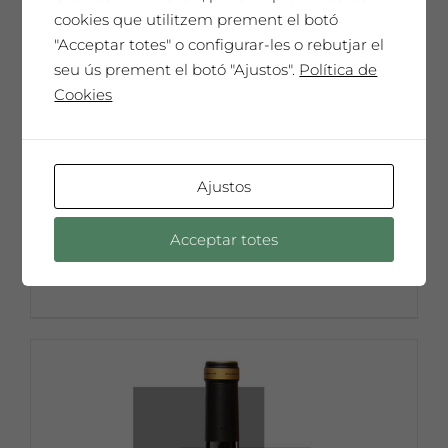
cookies que utilitzem prement el botó
"Acceptar totes" o configurar-les o rebutjar el
seu ús prement el botó "Ajustos".
Política de
Cookies
Ajustos
Joan Brossa
65,00
€
Acceptar totes