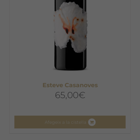
Esteve Casanoves
65,00
€
Afegeix a la cistella