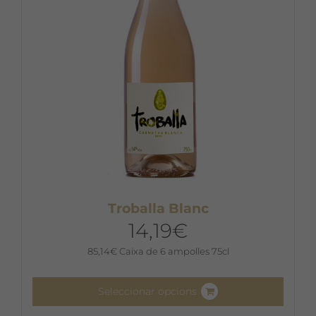
triar
a
la
pàgina
del
producte
Troballa Blanc
14,19
€
85,14
€
Caixa de 6 ampolles 75cl
Seleccionar opcions
Aquest