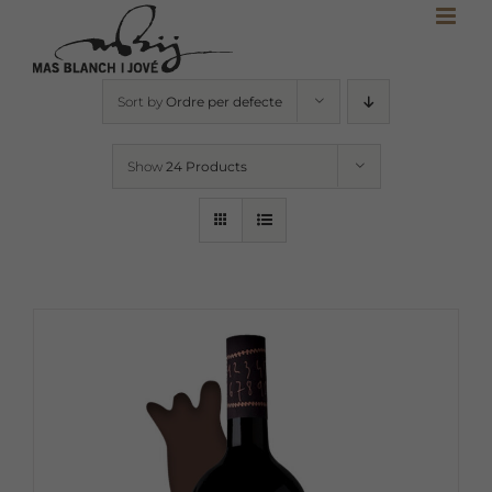
Skip
to
content
Sort by
Ordre per defecte
Show
24 Products