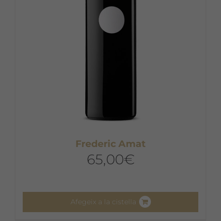
triar
a
la
pàgina
del
producte
Frederic Amat
65,00
€
Afegeix a la cistella