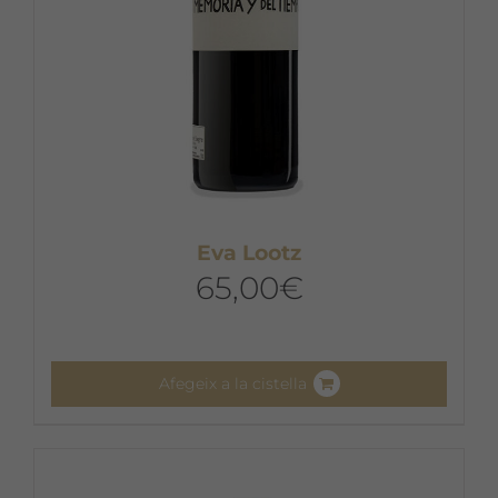
Eva Lootz
65,00
€
Afegeix a la cistella