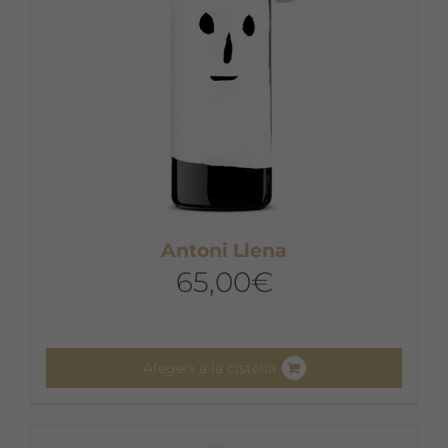
la
pàgina
del
producte
Antoni Llena
65,00
€
Afegeix a la cistella