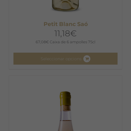
Petit Blanc Saó
11,18
€
67,08
€
Caixa de 6 ampolles 75cl
Seleccionar opcions
Aquest
producte
té
diverses
variants.
Les
opcions
es
poden