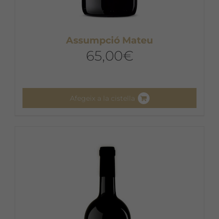
Assumpció Mateu
65,00
€
Afegeix a la cistella