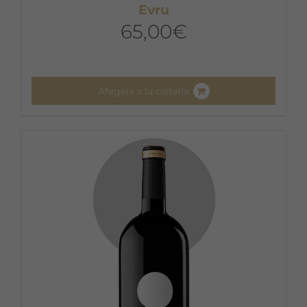
Evru
65,00
€
Afegeix a la cistella