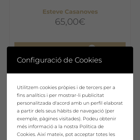
Esteve Casanoves
65,00
€
Afegeix a la cistella
Configuració de Cookies
Utilitzem cookies pròpies i de tercers per a
fins analítics i per mostrar-li publicitat
personalitzada d'acord amb un perfil elaborat
a partir dels seus hàbits de navegació (per
exemple, pàgines visitades). Podeu obtenir
més informació a la nostra Política de
Cookies. Així mateix, pot acceptar totes les