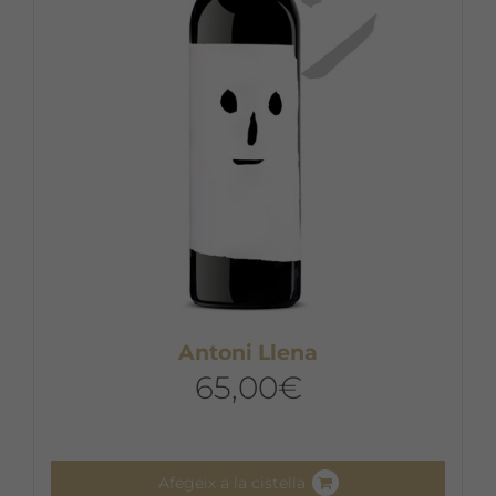
Antoni Llena
65,00
€
Afegeix a la cistella