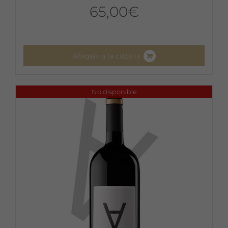
65,00
€
Afegeix a la cistella
No disponible