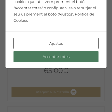
cookies que utilitzem prement el botó
"Acceptar totes" o configurar-les o rebutjar el
seu ús prement el botó "Ajustos".
Política de
Cookies
Ajustos
Acceptar totes
Eva Lootz
65,00
€
Afegeix a la cistella