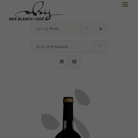
Skip
to
content
Sort by
Nom
Show
12 Products