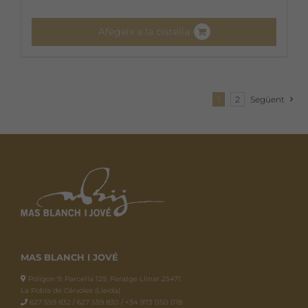
Afegeix a la cistella
1
2
Següent
MAS BLANCH I JOVÉ
Polígon 9, Parcel·la 129, Paratge Llinar 25471.
La Pobla de Cérvoles (Lleida)
627 559 832 / 627 559 830 / +34 973 050 018