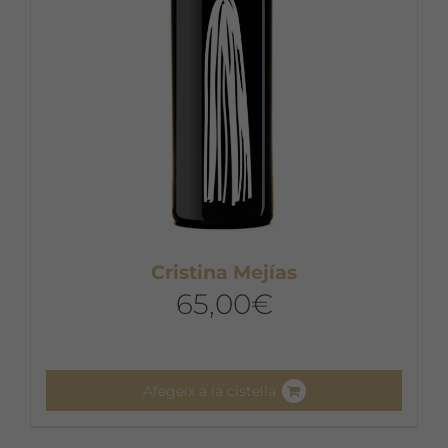
Cristina Mejías
65,00
€
Afegeix a la cistella