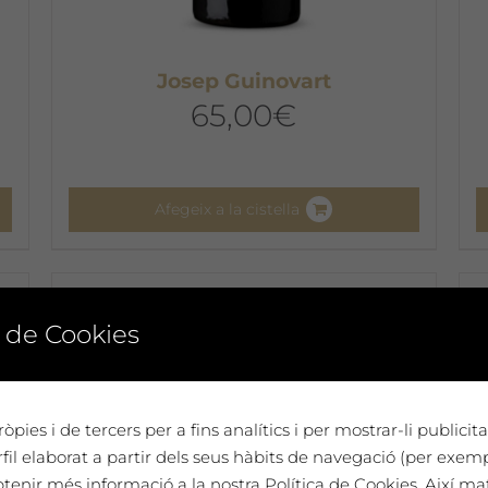
Josep Guinovart
65,00
€
Afegeix a la cistella
 de Cookies
òpies i de tercers per a fins analítics i per mostrar-li publici
il elaborat a partir dels seus hàbits de navegació (per exem
btenir més informació a la nostra Política de Cookies. Així ma