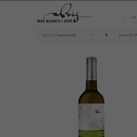
Skip
to
LA
content
am
Sort by
Popularitat
Show
24 