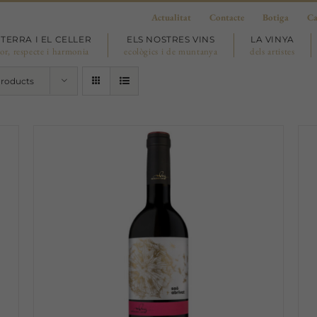
Actualitat
Contacte
Botiga
Ca
 TERRA I EL CELLER
ELS NOSTRES VINS
LA VINYA
or, respecte i harmonia
ecològics i de muntanya
dels artistes
Products