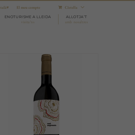
talà
El meu compte
Cistella
ENOTURISME A LLEIDA
ALLOTJA’T
visita’ns
amb nosaltres