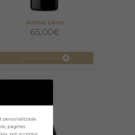
Antoni Llena
65,00
€
Afegeix a la cistella
tat personalitzada
ple, pàgines
teix, pot acceptar