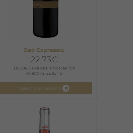
Saó Expressiu
22,73
€
136,38
€
Caixa de 6 ampolles 75cl
43,80
€
Ampolla 1,5l
Seleccionar opcions
quest
roducte
é
iverses
ariants.