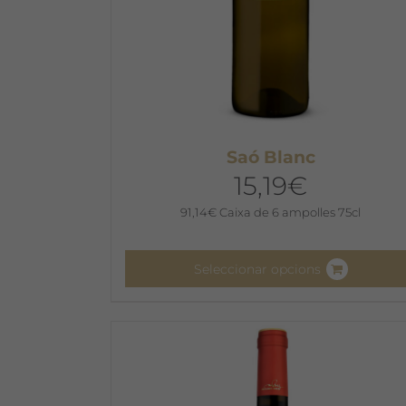
Saó Blanc
15,19
€
91,14
€
Caixa de 6 ampolles 75cl
Seleccionar opcions
Aquest
producte
té
diverses
variants.