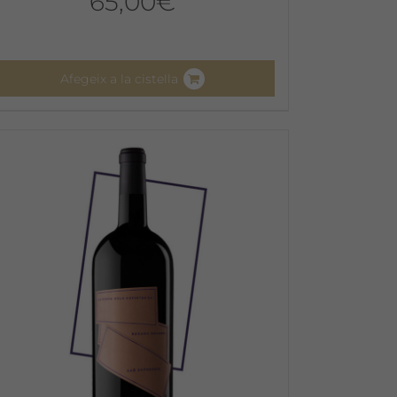
65,00
€
Afegeix a la cistella