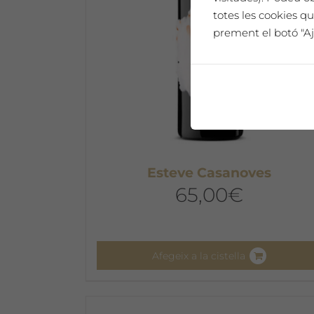
triar
totes les cookies qu
a
prement el botó "Aj
la
pàgina
del
producte
Esteve Casanoves
65,00
€
Afegeix a la cistella