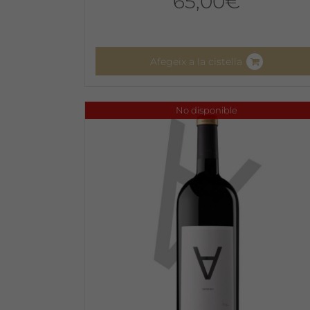
65,00
€
Afegeix a la cistella
No disponible