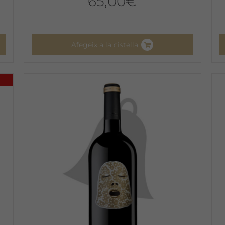
65,00
€
Afegeix a la cistella