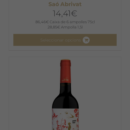
Saó Abrivat
14,41
€
86,46
€
Caixa de 6 ampolles 75cl
28,85
€
Ampolla 1,5l
Seleccionar opcions
Aquest
producte
té
diverses
variants.
Les
opcions
es
poden
triar
a
la