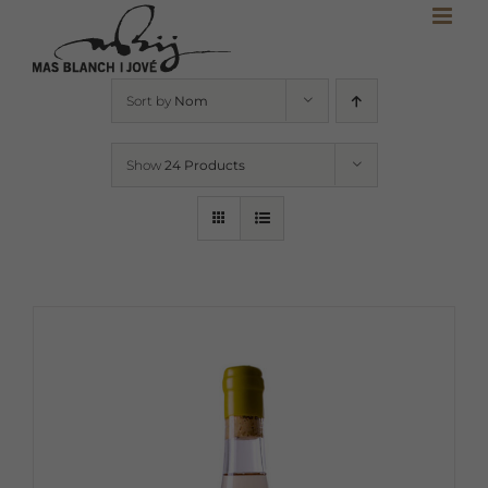
Skip
to
content
Sort by
Nom
Show
24 Products