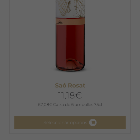
Saó Rosat
11,18
€
67,08
€
Caixa de 6 ampolles 75cl
Seleccionar opcions
Aquest