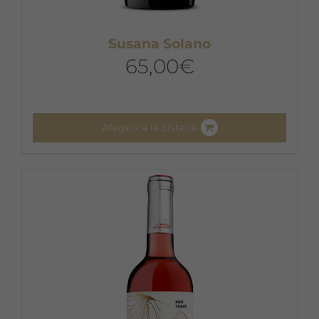
Susana Solano
65,00
€
Afegeix a la cistella