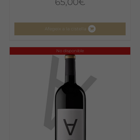
65,00
€
Afegeix a la cistella
No disponible