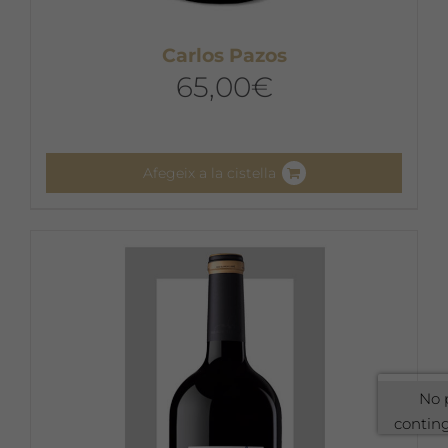
Carlos Pazos
65,00
€
Afegeix a la cistella
No 
contin