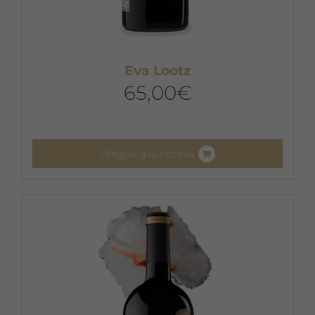
Eva Lootz
65,00
€
Afegeix a la cistella