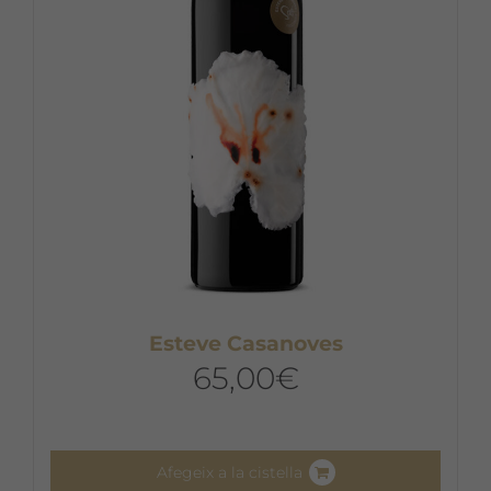
Esteve Casanoves
65,00
€
Afegeix a la cistella