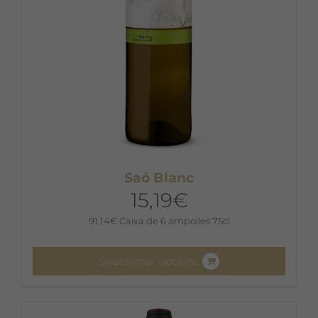
la
pàgina
del
producte
Saó Blanc
15,19
€
91,14
€
Caixa de 6 ampolles 75cl
Seleccionar opcions
Aquest
producte