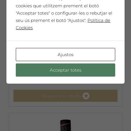
cookies que utilitzem prement el botó
del
"Acceptar totes" o configurar-les o rebutjar el
producte
seu ús prement el botó "Ajustos".
Política de
Cookies
Ajustos
Josep Vallverdú
65,00
€
Acceptar totes
Afegeix a la cistella