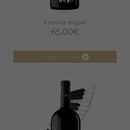
Cristina Mejías
65,00
€
Afegeix a la cistella