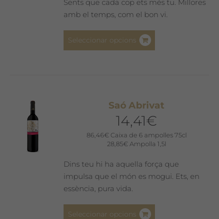
Sents que cada cop ets més tu. Millores
amb el temps, com el bon vi.
Aquest
Seleccionar opcions
producte
té
diverses
variants.
Les
Saó Abrivat
opcions
14,41
€
es
poden
86,46
€
Caixa de 6 ampolles 75cl
28,85
€
Ampolla 1,5l
triar
a
Dins teu hi ha aquella força que
la
impulsa que el món es mogui. Ets, en
pàgina
essència, pura vida.
del
producte
Aquest
Seleccionar opcions