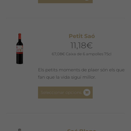
producte
té
diverses
variants.
Les
Petit Saó
opcions
11,18
€
es
poden
67,08
€
Caixa de 6 ampolles 75cl
triar
a
Els petits moments de plaer són els que
la
fan que la vida sigui millor.
pàgina
del
Aquest
Seleccionar opcions
producte
producte
té
diverses
variants.
Les