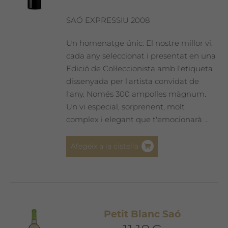
triar
a
SAÓ EXPRESSIU 2008
la
pàgina
Un homenatge únic. El nostre millor vi,
del
cada any seleccionat i presentat en una
producte
Edició de Col·leccionista amb l'etiqueta
dissenyada per l'artista convidat de
l'any. Només 300 ampolles màgnum.
Un vi especial, sorprenent, molt
complex i elegant que t'emocionarà ...
Afegeix a la cistella
Petit Blanc Saó