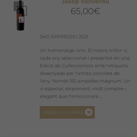
Josep Vallverdú
opcions
65,00
€
es
poden
triar
a
SAÓ EXPRESSIU 2021
la
pàgina
Un homenatge únic. El nostre millor vi,
del
cada any seleccionat i presentat en una
producte
Edició de Col·leccionista amb l'etiqueta
dissenyada per l'artista convidat de
l'any. Només 150 ampolles màgnum. Un
vi especial, sorprenent, molt complex i
elegant que t'emocionarà ...
Afegeix a la cistella