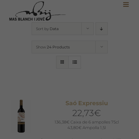
Skip
to
content
Sort by
Data
Show
24 Products
Saó Expressiu
22,73
€
136,38
€
Caixa de 6 ampolles 75cl
43,80
€
Ampolla 1,5l