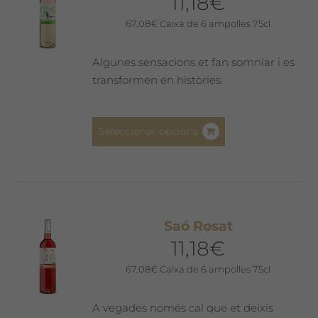
11,18
€
67,08
€
Caixa de 6 ampolles 75cl
Algunes sensacions et fan somniar i es
transformen en històries.
Aquest
Seleccionar opcions
producte
té
diverses
variants.
Les
Saó Rosat
opcions
11,18
€
es
poden
67,08
€
Caixa de 6 ampolles 75cl
triar
a
A vegades només cal que et deixis