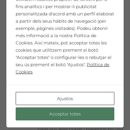
fins analítics i per mostrar-li publicitat
l'any. Només 300 ampolles màgnum.
personalitzada d'acord amb un perfil elaborat
Un vi especial, sorprenent, molt
a partir dels seus hàbits de navegació (per
complex i elegant que t'emocionarà ...
exemple, pàgines visitades). Podeu obtenir
més informació a la nostra Política de
Afegeix a la cistella
Cookies. Així mateix, pot acceptar totes les
cookies que utilitzem prement el botó
"Acceptar totes" o configurar-les o rebutjar el
seu ús prement el botó "Ajustos".
Política de
Cookies
Frederic Amat
65,00
€
Ajustos
SAÓ EXPRESSIU 2012
Acceptar totes
Un homenatge únic. El nostre millor vi,
cada any seleccionat i presentat en una