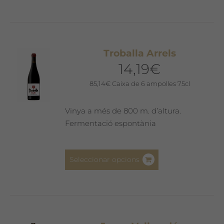
Troballa Arrels
14,19
€
85,14
€
Caixa de 6 ampolles 75cl
Vinya a més de 800 m. d’altura.
Fermentació espontània
Aquest
Seleccionar opcions
producte
té
diverses
variants.
Les