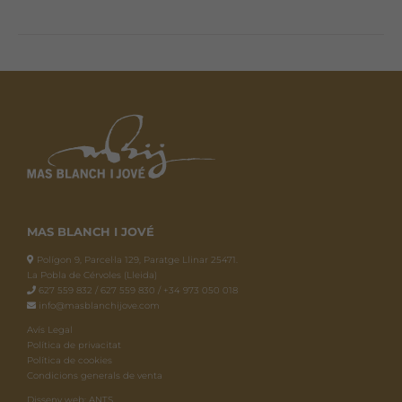
MAS BLANCH I JOVÉ
Polígon 9, Parcel·la 129, Paratge Llinar 25471.
La Pobla de Cérvoles (Lleida)
627 559 832 / 627 559 830 / +34 973 050 018
info@masblanchijove.com
Avís Legal
Política de privacitat
Política de cookies
Condicions generals de venta
Disseny web: ANTS