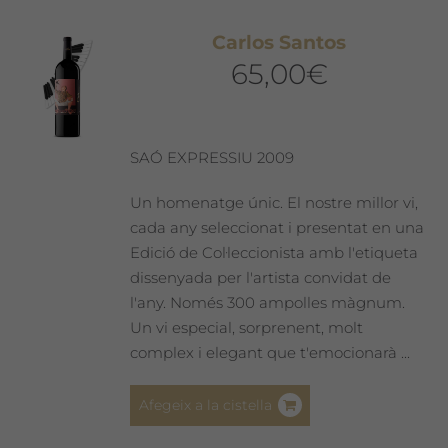
variants.
Les
Carlos Santos
opcions
65,00
€
es
poden
triar
a
SAÓ EXPRESSIU 2009
la
pàgina
Un homenatge únic. El nostre millor vi,
del
cada any seleccionat i presentat en una
producte
Edició de Col·leccionista amb l'etiqueta
dissenyada per l'artista convidat de
l'any. Només 300 ampolles màgnum.
Un vi especial, sorprenent, molt
complex i elegant que t'emocionarà ...
Afegeix a la cistella