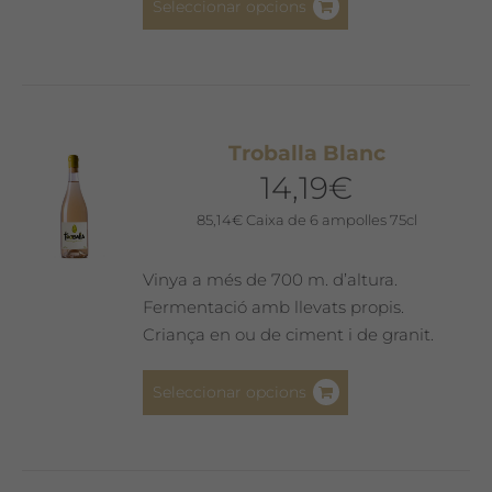
producte
Seleccionar opcions
producte
té
diverses
variants.
Les
Troballa Blanc
opcions
14,19
€
es
poden
85,14
€
Caixa de 6 ampolles 75cl
triar
a
Vinya a més de 700 m. d’altura.
la
Fermentació amb llevats propis.
pàgina
Criança en ou de ciment i de granit.
del
producte
Aquest
Seleccionar opcions
producte
té
diverses