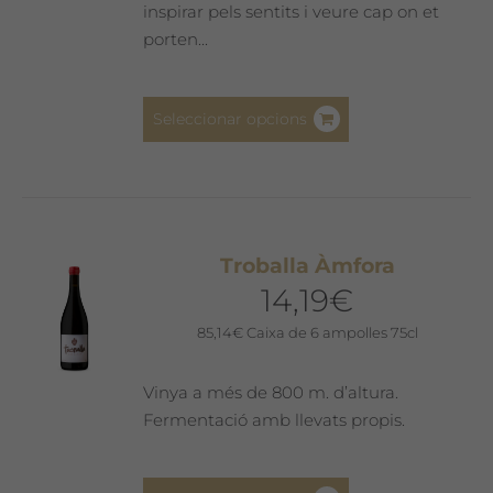
la
inspirar pels sentits i veure cap on et
pàgina
porten...
del
producte
Aquest
Seleccionar opcions
producte
té
diverses
variants.
Les
Troballa Àmfora
opcions
14,19
€
es
poden
85,14
€
Caixa de 6 ampolles 75cl
triar
a
Vinya a més de 800 m. d’altura.
la
Fermentació amb llevats propis.
pàgina
del
Aquest