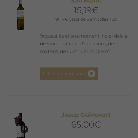
Saó Blanc
opcions
15,19
€
es
poden
91,14
€
Caixa de 6 ampolles 75cl
triar
a
"Aquest és el teu moment, no el deixis
la
de viure, està ple d'emocions, de
pàgina
matisos, de llum...Carpe Diem"
del
producte
Aquest
Seleccionar opcions
producte
té
diverses
variants.
Les
Josep Guinovart
opcions
65,00
€
es
poden