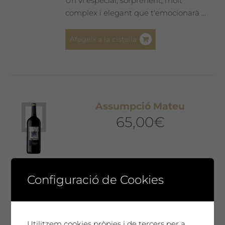
Un vi especial, sorprenent, molt
complex i elegant que t'emocionarà ...
Afegeix a la cistella
Assumpció Mateu
65,00
€
SAÓ EXPRESSIU 2011
Configuració de Cookies
Un homenatge únic. El nostre millor vi,
cada any seleccionat i presentat en una
Edició de Col·leccionista amb l'etiqueta
Utilitzem cookies pròpies i de tercers per a
dissenyada per l'artista convidat de