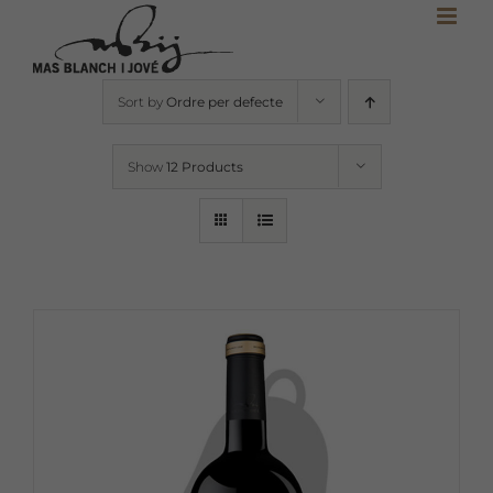
Skip
to
content
Sort by
Ordre per defecte
Show
12 Products