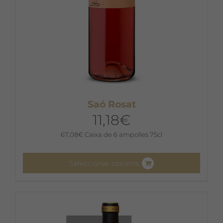
del
producte
Saó Rosat
11,18
€
67,08
€
Caixa de 6 ampolles 75cl
Seleccionar opcions
Aquest
producte
té
diverses