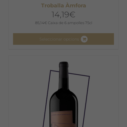
Troballa Àmfora
14,19
€
85,14
€
Caixa de 6 ampolles 75cl
Seleccionar opcions
Aquest
producte
té
diverses
variants.
Les
opcions
es
poden
triar
a
la