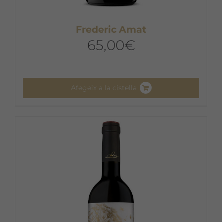
Frederic Amat
65,00
€
Afegeix a la cistella