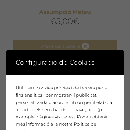
Assumpció Mateu
65,00
€
Afegeix a la cistella
Configuració de Cookies
Utilitzem cookies pròpies i de tercers per a
fins analítics i per mostrar-li publicitat
personalitzada d'acord amb un perfil elaborat
a partir dels seus hàbits de navegació (per
exemple, pàgines visitades). Podeu obtenir
més informació a la nostra Política de