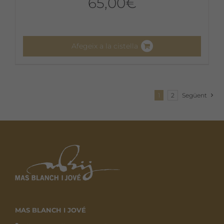
65,00
€
Afegeix a la cistella
1
2
Següent
MAS BLANCH I JOVÉ