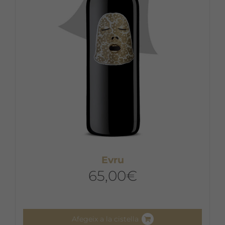
Evru
65,00
€
Afegeix a la cistella