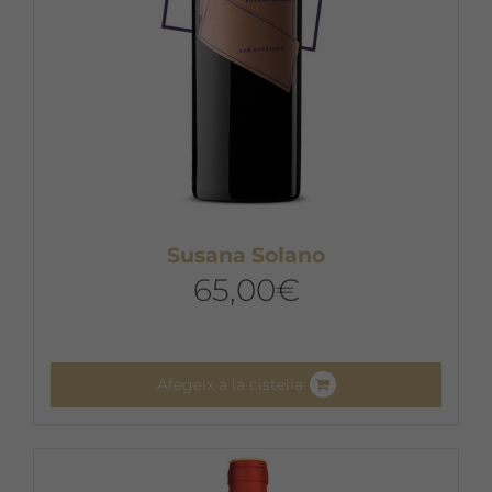
pàgina
del
producte
Susana Solano
65,00
€
Afegeix a la cistella