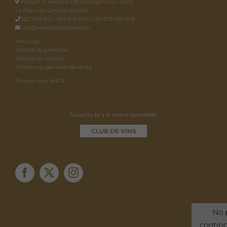
Polígon 9, Parcel·la 129, Paratge Llinar 25471.
La Pobla de Cérvoles (Lleida)
627 559 832 / 627 559 830 / +34 973 050 018
info@masblanchijove.com
Avís Legal
Política de privacitat
Política de cookies
Condicions generals de venta
Disseny web: ANTS
Subscriu-te a la nostra newsletter
CLUB DE VINS
No 
contin